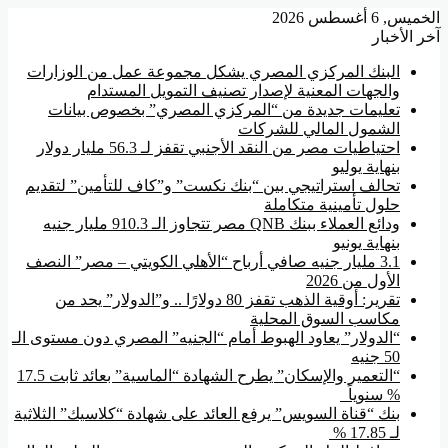
الخميس, 6 أغسطس 2026
آخر الأخبار
البنك المركزي المصري يشكل مجموعة عمل من الوزارات
والجهات المعنية لإصدار تصنيف التمويل المستدام
تعليمات جديدة من “المركزي المصري” بخصوص بيانات
الشمول المالي للشركات
احتياطيات مصر من النقد الأجنبي تقفز لـ 56.3 مليار دولار
بنهاية يوليو
تحالف استراتيجي بين “بنك نكست” و”كاف للتأمين” لتقديم
حلول تأمينية متكاملة
ودائع العملاء ببنك QNB مصر تتجاوز الـ 910.3 مليار جنيه
بنهاية يونيو
3.1 مليار جنيه صافي أرباح “الأهلي الكويتي – مصر” النصف
الأول من 2026
تقرير: أوقية الذهب تقفز 80 دولارًا .. و”الدولار” يحد من
مكاسب السوق المحلية
“الدولار” يعاود الهبوط أمام “الجنيه” المصري دون مستوى الـ
50 جنيه
“التعمير والإسكان” يطرح الشهادة “الماسية” بعائد ثابت 17.5
% سنوياً
بنك “قناة السويس” يرفع العائد على شهادة “كلاسيك” الثلاثية
لـ 17.85 %