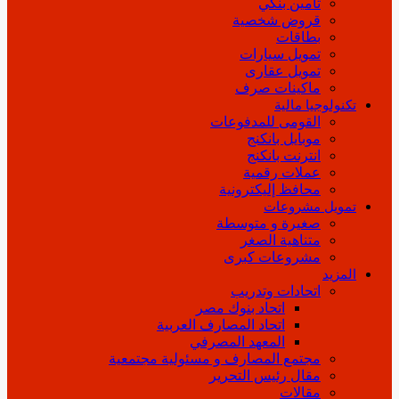
تأمين بنكي
قروض شخصية
بطاقات
تمويل سيارات
تمويل عقارى
ماكينات صرف
تكنولوجيا مالية
القومى للمدفوعات
موبايل بانكنج
انترنت بانكنج
عملات رقمية
محافظ إليكترونية
تمويل مشروعات
صغيرة و متوسطة
متناهية الصغر
مشروعات كبرى
المزيد
اتحادات وتدريب
اتحاد بنوك مصر
اتحاد المصارف العربية
المعهد المصرفي
مجتمع المصارف و مسئولية مجتمعية
مقال رئيس التحرير
مقالات