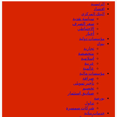
الرئيسية
اقتصاد
البنك المركزي
سياسة نقدية
سعر الصرف
الاحتياطي
أخبار
مؤسسات دولية
بنوك
تجارية
متخصصة
إسلامية
عربية
عالمية
مؤسسات مالية
صرافة
تأجير تمويلى
تخصيم
صناديق استثمار
بورصة
تداول
شركات سمسرة
خدمات بنكية