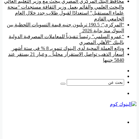
محافظ البنك المركزي المصري يبحث مع وزير التعليم العالي
والبحث العلمي والقائم بعمل وزير الثقافة مستجدات “منحة
علماء المستقبل” استعدادًا لقبول طلاب جدد خلال العام
الجامعي القادم
“المركزى”: 190.5 تريليون جنيه قيمة التسويات اللحظية بين
البنوك منذ بداية 2026
“عمرو السلمي” رئيساً تنفيذياً للمعاملات المصرفية الدولية
بالبنك “الأهلي المصري
ودائع العملة المحية لدى البنوك تنمو بـ 8 % فى ستة أشهر
أسعار الذهب تواصل الاستقرار محلياً .. وعيار 21 يستقر عند
5840 جنيها
فيسبوك
‫YouTube
بحث
عن
القائمة
بحث
عن