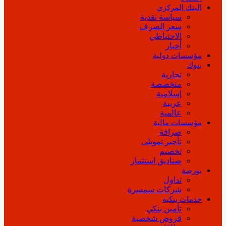
البنك المركزي
سياسة نقدية
سعر الصرف
الاحتياطي
أخبار
مؤسسات دولية
بنوك
تجارية
متخصصة
إسلامية
عربية
عالمية
مؤسسات مالية
صرافة
تأجير تمويلى
تخصيم
صناديق استثمار
بورصة
تداول
شركات سمسرة
خدمات بنكية
تأمين بنكي
قروض شخصية