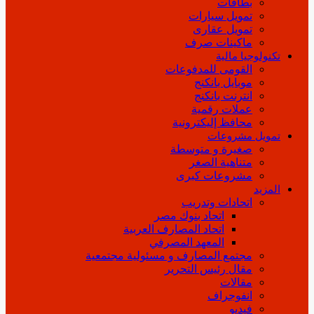
بطاقات
تمويل سيارات
تمويل عقارى
ماكينات صرف
تكنولوجيا مالية
القومى للمدفوعات
موبايل بانكنج
انترنت بانكنج
عملات رقمية
محافظ إليكترونية
تمويل مشروعات
صغيرة و متوسطة
متناهية الصغر
مشروعات كبرى
المزيد
اتحادات وتدريب
اتحاد بنوك مصر
اتحاد المصارف العربية
المعهد المصرفي
مجتمع المصارف و مسئولية مجتمعية
مقال رئيس التحرير
مقالات
انفوجراف
فيديو