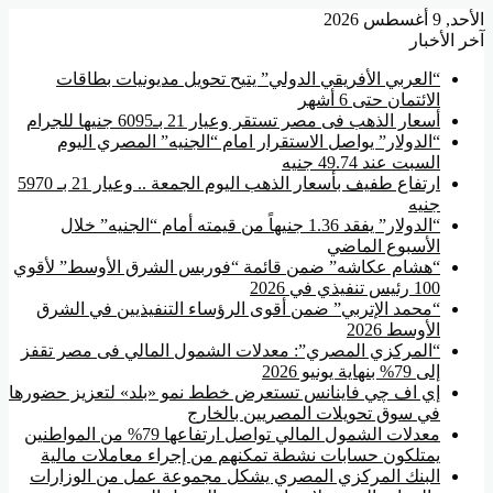
الأحد, 9 أغسطس 2026
آخر الأخبار
“العربي الأفريقي الدولي” يتيح تحويل مديونيات بطاقات
الائتمان حتى 6 أشهر
أسعار الذهب فى مصر تستقر وعيار 21 بـ6095 جنيها للجرام
“الدولار” يواصل الاستقرار امام “الجنيه” المصري اليوم
السبت عند 49.74 جنيه
ارتفاع طفيف بأسعار الذهب اليوم الجمعة .. وعيار 21 بـ 5970
جنيه
“الدولار” يفقد 1.36 جنيهاً من قيمته أمام “الجنيه” خلال
الأسبوع الماضي
“هشام عكاشه” ضمن قائمة “فوربس الشرق الأوسط” لأقوي
100 رئيس تنفيذي في 2026
“محمد الإتربي” ضمن أقوى الرؤساء التنفيذيين في الشرق
الأوسط 2026
“المركزي المصري”: معدلات الشمول المالي فى مصر تقفز
إلى 79% بنهاية يونيو 2026
إي اف چي فاينانس تستعرض خطط نمو «بلد» لتعزيز حضورها
في سوق تحويلات المصريين بالخارج
معدلات الشمول المالي تواصل ارتفاعها 79% من المواطنين
يمتلكون حسابات نشطة تمكنهم من إجراء معاملات مالية
البنك المركزي المصري يشكل مجموعة عمل من الوزارات