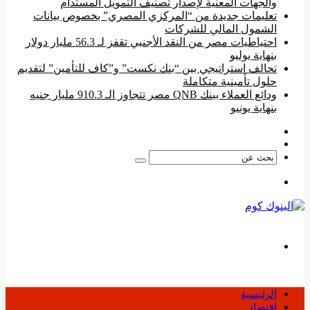
والجهات المعنية لإصدار تصنيف التمويل المستدام
تعليمات جديدة من “المركزي المصري” بخصوص بيانات
الشمول المالي للشركات
احتياطيات مصر من النقد الأجنبي تقفز لـ 56.3 مليار دولار
بنهاية يوليو
تحالف استراتيجي بين “بنك نكست” و”كاف للتأمين” لتقديم
حلول تأمينية متكاملة
ودائع العملاء ببنك QNB مصر تتجاوز الـ 910.3 مليار جنيه
بنهاية يونيو
فيسبوك
‫YouTube
بحث
عن
القائمة
بحث
عن
الرئيسية
اقتصاد