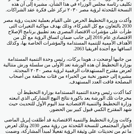
تكليف رئاسة مجلس الوزراء في هذا الشأن، مشيرة إلى أن هذه
النسخة المُحدثة لرؤية مصر ٢٠٣٠ تركز على فكرة عقد الشراكات.
وأكدت وزيرة التخطيط الحرص على القيام بعملية تحديث رؤية مصر
2030 بالتعاون مع كل الشركاء، وذلك بهدف مواكبة التغيرات التى
طرأت على مؤشرات الاقتصاد المصرى بعد تطبيق برنامج الإصلاح
الاقتصادى عام 2016 إلى جانب ضمان اتساق الرؤية مع كل من
الأهداف الأممية للتنمية المستدامة والمؤشرات الخاصة بها، وكذلك
اتساقها مع أجندة أفريقيا 2063.
من جانبها أوضحت د. هويدا بركات، رئيس وحدة التنمية المستدامة
بوزارة التخطيط أن هذه الورشة تعد الأولى من سلسلة ورش متتالية
لعرض مقترح المستهدفات الرقمية لرؤية مصر ٢٠٣٠ المحدثة،
مشيرة إلى حضور نخبة من الخبراء من فئات مختلفة من أصحاب
المصلحة فاقت العدد المستهدف.
كما أكدت رئيس وحدة التنمية المستدامة بوزارة التخطيط أن
مخرجات تلك الورشة يعد باكورة نتائج النهج التشاركى الذي اتبعته
وزارة التخطيط والتنمية الاقتصادية منذ اليوم الأول للتحديث حيث
شهد المقترح الكمي قبول كبير بين الحضور.
وكانت وزارة التخطيط والتنمية الاقتصادية قد أطلقت إبريل الماضى
الحوار المجتمعى للنسخة المُحدثة من رؤية مصر 2030 وذلك لعرض
ما تم من تحديثات على وثيقة الرؤية تفعيلًا لمبدأ المشاركة، وضمت