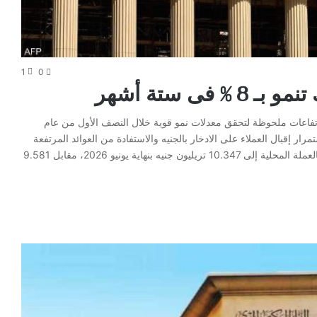
1
0
فى ستة أشهر
تفاعات ملحوظة لتحقق معدلات نمو قوية خلال النصف الأول من عام
مرار إقبال العملاء على الادخار بالجنيه والاستفادة من العوائد المرتفعة
التي تقدمها البنوك. البيانات كشفت عن ارتفاع إجمالي الودائع بالعملة المحلية إلى 10.347 تريليون جنيه بنهاية يونيو 2026، مقابل 9.581