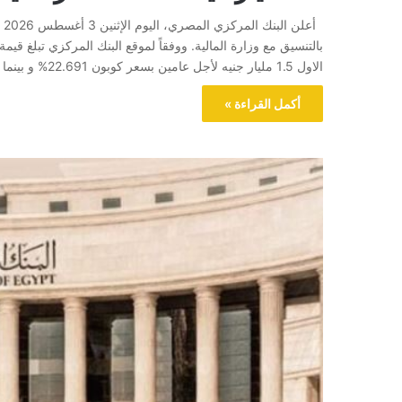
الاول 1.5 مليار جنيه لأجل عامين بسعر كوبون 22.691% و بينما تبلغ قيمة الطرح الثاني 15…
أكمل القراءة »