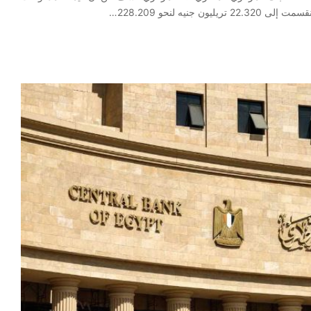
نيه لنحو 228.209…