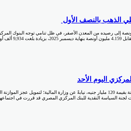
ات البنك المركزي المصري أنه أضاف نحو 9.9 ألف أونصة إلى رصيده من المعدن الأصفر، في ظل تنام