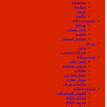
متخصصة
إسلامية
عربية
عالمية
مؤسسات مالية
صرافة
تأجير تمويلى
تخصيم
صناديق استثمار
بورصة
تداول
شركات سمسرة
خدمات بنكية
تأمين بنكي
قروض شخصية
بطاقات
تمويل سيارات
تمويل عقارى
ماكينات صرف
تكنولوجيا مالية
القومى للمدفوعات
موبايل بانكنج
انترنت بانكنج
عملات رقمية