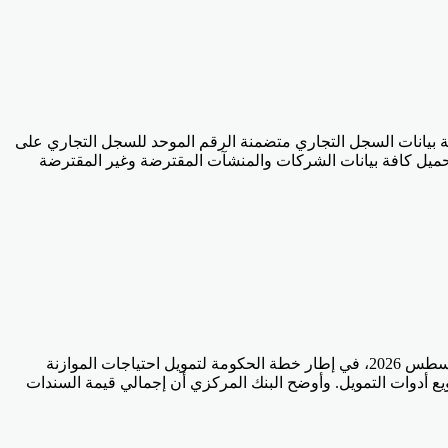
 بيانات السجل التجاري متضمنة الرقم الموحد للسجل التجاري على
 تحميل كافة بيانات الشركات والمنشآت المقترضة وغير المقترضة
كشف البنك المركزي المصري، ونيابة عن وزارة المالية، عن طرحه سندات خزانة بقيمة إجمالية 18 مليار جنيه غدًا الإثنين الموافق 3 أغسطس 2026، في إطار خطة الحكومة لتمويل احتياجات الموازنة
ويع أدوات التمويل. وأوضح البنك المركزي أن إجمالي قيمة السندات