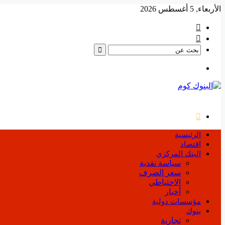
الأربعاء, 5 أغسطس 2026
فيسبوك
‫YouTube
بحث
عن
القائمة
بحث
عن
الرئيسية
اقتصاد
البنك المركزي
سياسة نقدية
سعر الصرف
الاحتياطي
أخبار
مؤسسات دولية
بنوك
تجارية