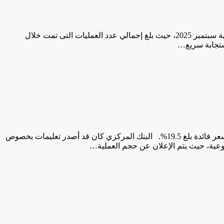
كشف البنك المركزي المصري فى تقرير له عن ارتفاع ملحوظ فى عدد حسابات محافظ الهاتف المحمول إلى 58.7 مليون حساب بنهاية سبتمبر 2025، حيث بلغ إجمالي عدد العمليات التى تمت خلال
نجح البنك المركزي المصري اليوم الثلاثاء، فى سحب سيولة بقيمة 22 مليار جنيه من خلال عطاء السوق المفتوحة، من خلال 3 بنوك، بسعر فائدة بلغ 19.5%. البنك المركزي كان قد أصدر تعليمات بخصوص
بوعية، حيث يتم الإعلان عن حجم العملية…