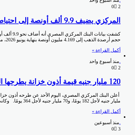
.
منذ أسبوع واحد
0
2
المركزي يضيف 9.9 ألف أونصة إلى احتياطي الذهب بالنصف الأول
كشفت بيان
حجم أرصدة الذهب إلى 4.169 مليون أونصة بنهاية يونيو 2026، مقابل 4.159 مليون أونصة بنهاية ديسمبر 2025، بزيادة بلغت 9,934 ألف أونصة خلال أول 6 أشهر من العام…
أكمل القراءة »
.
منذ أسبوع واحد
0
2
120 مليار جنيه قيمة أذون خزانة يطرحها المركزي اليوم الأحد
مليار جنيه لأجل 182 يومًا، و70 مليار جنيه لأجل 364 يومًا. وكانت لجنة السياسة النقدية للبنك المركزي المصري قد قررت في اجتماعها يوم الخميس الموافق 9…
أكمل القراءة »
.
منذ أسبوعين
0
3