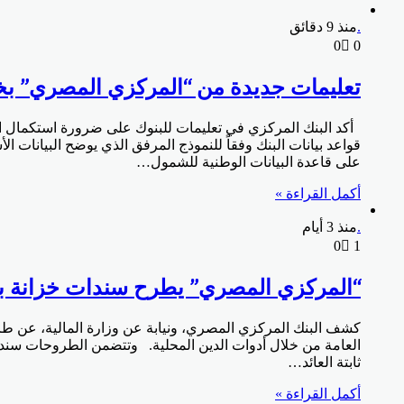
.
منذ 9 دقائق
0
0
تعليمات جديدة من “المركزي المصري” ب
أكد البنك المركزي في تعليمات للبنوك على ضرورة استكمال ا
قواعد بيانات البنك وفقاً للنموذج المرفق الذي يوضح البيانا
على قاعدة البيانات الوطنية للشمول…
أكمل القراءة »
.
منذ 3 أيام
0
1
“المركزي المصري” يطرح سندات خزانة بـ 18 مليار جنيه غداً الاثن
العامة من خلال أدوات الدين المحلية. وتتضمن الطروحات سندات 
ثابتة العائد…
أكمل القراءة »