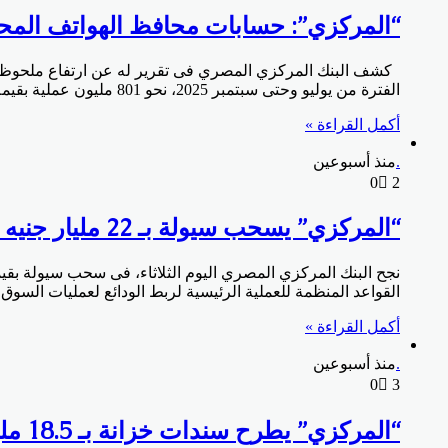
“المركزي”: حسابات محافظ الهواتف المحمولة تقفز لـ 58.7 مليون 
الفترة من يوليو وحتى سبتمبر 2025، نحو 801 مليون عملية بقيمة تقدر بنحو 1.1 تريليون جنيه. كما أنه تم نشر أيضا نحو 933 ألف رمز استجابة سريع…
أكمل القراءة »
.
منذ أسبوعين
0
2
“المركزي” يسحب سيولة بـ 22 مليار جنيه عبر عطاء السوق المفتوحة من 3 بنوك
القواعد المنظمة للعملية الرئيسية لربط الودائع لعمليات السو
أكمل القراءة »
.
منذ أسبوعين
0
3
“المركزي” يطرح سندات خزانة بـ 18.5 مليار جنيه اليوم الأثنين