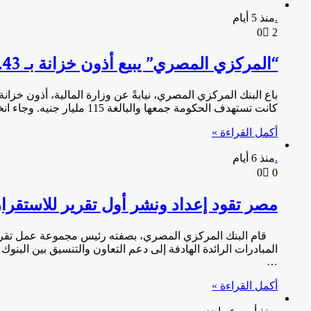
.
منذ 5 أيام
0
2
“المركزي المصري” يبيع أذون خزانة بـ 48.43 مليار جنيه فقط
كانت تستهدف الحكومة جمعها والبالغة 115 مليار جنيه. وجاء انخفاض قيمة الأذون المقبولة في ظل تمسك المستثمرين بطلب أسعار فائدة مرتفعة، وصلت في بعض العروض إلى…
أكمل القراءة »
.
منذ 6 أيام
0
0
مصر تقود إعداد ونشر أول تقرير للاستقرا
قام البنك المركزي المصري، بصفته رئيس مجموعة عمل تقرير الاس
المبادرات الرائدة الهادفة إلى دعم التعاون والتنسيق بين البنوك ا
…
أكمل القراءة »