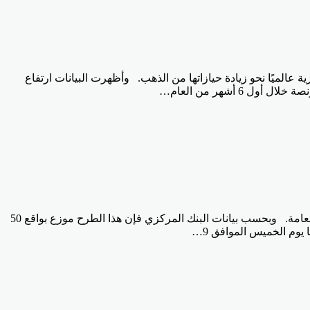
ي توجه البنوك المركزية عالميًا نحو زيادة حيازاتها من الذهب. وأظهرت البيانات ارتفاع
أعلن البنك المركزي المصري، اليوم الأحد عن طرحه أذون خزانة بقيمة 120 مليار جنيه، نيابةً عن وزارة المالية؛ لتمويل عجز الموازنة العامة. وبحسب بيانات البنك المركزي فإن هذا الطرح موزع بواقع 50