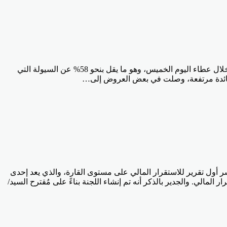
باع البنك المركزي المصري، نيابةً عن وزارة المالية، أذون خزانة محلية لأجل 182 يومًا و364 يومًا بقيمة إجمالية بلغت 48.43 مليار جنيه خلال عطاء اليوم الخميس، وهو ما يقل بنحو 58% عن السيولة التي
ر أول تقرير للاستقرار المالي على مستوى القارة، والذي يعد إحدى
 المالي. والجدير بالذكر أنه تم إنشاء اللجنة بناءً على مُقترح السيد/