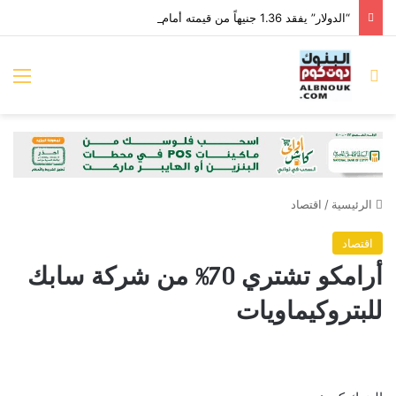
“الدولار” يفقد 1.36 جنيهاً من قيمته أمام “الجنيه” خلال الأسبوع الماضي
بحث عن
الق
الرئيسية
/
اقتصاد
اقتصاد
أرامكو تشتري 70% من شركة سابك
للبتروكيماويات