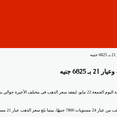
682 جنيه
غ سعر عيار 21 نحو 6825 جنيها .