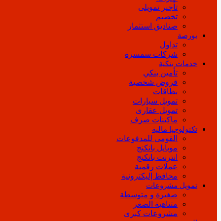
تأجير تمويلى
تخصيم
صناديق استثمار
بورصة
تداول
شركات سمسرة
خدمات بنكية
تأمين بنكي
قروض شخصية
بطاقات
تمويل سيارات
تمويل عقارى
ماكينات صرف
تكنولوجيا مالية
القومى للمدفوعات
موبايل بانكنج
انترنت بانكنج
عملات رقمية
محافظ إليكترونية
تمويل مشروعات
صغيرة و متوسطة
متناهية الصغر
مشروعات كبرى