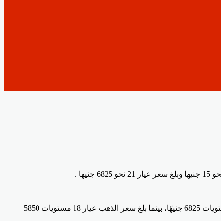
ووفقا لاخر تحديثات منصة “اي صاغة” اليوم الجمعة، فقد بلغ سعر الذهب من عيار 24 مستويات 7800 جنيهًا، بينما بلغ سعر الذهب عيار 21 مستويات 6825 جنيهًا، بينما بلغ سعر الذهب عيار 18 مستويات 5850