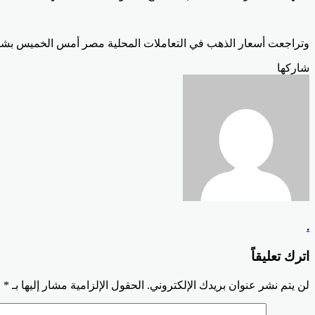
وتراجعت أسعار الذهب في التعاملات المحلية مصر أمس الخميس بشكل مح
Odnoklassniki
‫Pocket
‫X
لينكدإن
فيسبوك
بينتيريست
شاركها
Odnoklassniki
‫Pocket
‫X
طباعة
لينكدإن
فيسبوك
مشاركة
بينتيريست
عبر
البريد
.
اترك تعليقاً
لن يتم نشر عنوان بريدك الإلكتروني.
الحقول الإلزامية مشار إليها بـ
*