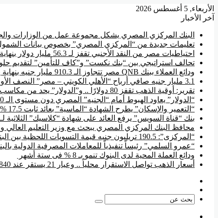
الأربعاء, 5 أغسطس 2026
آخر الأخبار
البنك المركزي المصري يشكل مجموعة عمل من الوزارات والجها
تعليمات جديدة من “المركزي المصري” بخصوص بيانات الشمول
احتياطيات مصر من النقد الأجنبي تقفز لـ 56.3 مليار دولار بنهاية يوليو
تحالف استراتيجي بين “بنك نكست” و”كاف للتأمين” لتقديم حلول
ودائع العملاء ببنك QNB مصر تتجاوز الـ 910.3 مليار جنيه بنهاية يونيو
3.1 مليار جنيه صافي أرباح “الأهلي الكويتي – مصر” النصف الأول من 2026
تقرير: أوقية الذهب تقفز 80 دولارًا .. و”الدولار” يحد من مكاسب السوق المحلية
“الدولار” يعاود الهبوط أمام “الجنيه” المصري دون مستوى الـ 50 جنيه
“التعمير والإسكان” يطرح الشهادة “الماسية” بعائد ثابت 17.5 % سنوياً
بنك “قناة السويس” يرفع العائد على شهادة “كلاسيك” الثلاثية لـ 17.85 %
محافظ البنك المركزي المصري يبحث مع وزير التعليم العالي وال
“المركزى”: 190.5 تريليون جنيه قيمة التسويات اللحظية بين البنوك منذ بداية 2026
“عمرو السلمي” رئيساً تنفيذياً للمعاملات المصرفية الدولية بال
ودائع العملة المحية لدى البنوك تنمو بـ 8 % فى ستة أشهر
أسعار الذهب تواصل الاستقرار محلياً .. وعيار 21 يستقر عند 5840 جنيها
فيسبوك
‫YouTube
بحث
عن
القائمة