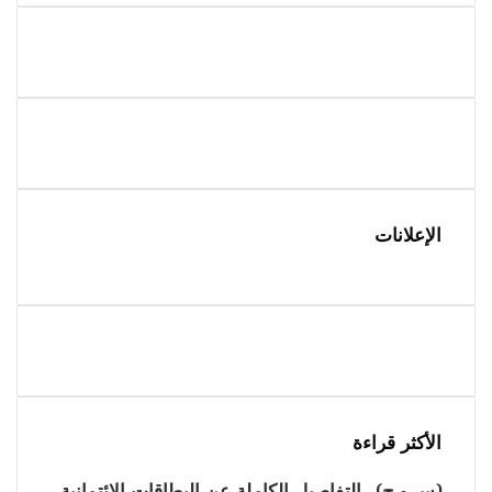
الإعلانات
الأكثر قراءة
(س.و.ج).. التفاصيل الكاملة عن البطاقات الائتمانية