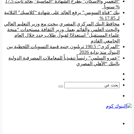
“التعمير والإسكان” يطرح الشهادة “الماسية” بعائد ثابت 17.5
% سنوياً
بنك “قناة السويس” يرفع العائد على شهادة “كلاسيك” الثلاثية
لـ 17.85 %
محافظ البنك المركزي المصري يبحث مع وزير التعليم العالي
والبحث العلمي والقائم بعمل وزير الثقافة مستجدات “منحة
علماء المستقبل” استعدادًا لقبول طلاب جدد خلال العام
الجامعي القادم
“المركزى”: 190.5 تريليون جنيه قيمة التسويات اللحظية بين
البنوك منذ بداية 2026
“عمرو السلمي” رئيساً تنفيذياً للمعاملات المصرفية الدولية
بالبنك “الأهلي المصري
فيسبوك
‫YouTube
بحث
عن
القائمة
بحث
عن