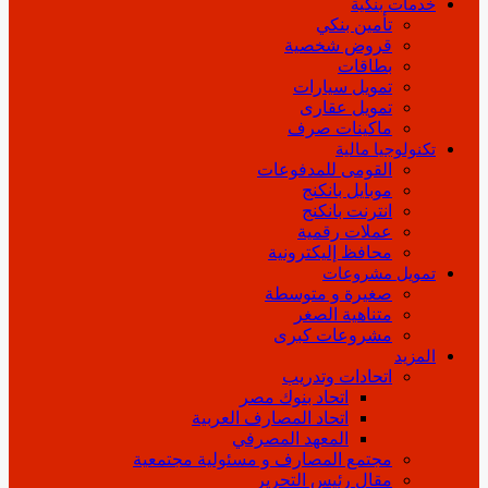
خدمات بنكية
تأمين بنكي
قروض شخصية
بطاقات
تمويل سيارات
تمويل عقارى
ماكينات صرف
تكنولوجيا مالية
القومى للمدفوعات
موبايل بانكنج
انترنت بانكنج
عملات رقمية
محافظ إليكترونية
تمويل مشروعات
صغيرة و متوسطة
متناهية الصغر
مشروعات كبرى
المزيد
اتحادات وتدريب
اتحاد بنوك مصر
اتحاد المصارف العربية
المعهد المصرفي
مجتمع المصارف و مسئولية مجتمعية
مقال رئيس التحرير