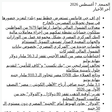
الجمعة, 7 أغسطس 2026
آخر الأخبار
إي اف چي فاينانس تستعرض خطط نمو «بلد» لتعزيز حضورها
في سوق تحويلات المصريين بالخارج
معدلات الشمول المالي تواصل ارتفاعها 79% من المواطنين
يمتلكون حسابات نشطة تمكنهم من إجراء معاملات مالية
البنك المركزي المصري يشكل مجموعة عمل من الوزارات
والجهات المعنية لإصدار تصنيف التمويل المستدام
تعليمات جديدة من “المركزي المصري” بخصوص بيانات
الشمول المالي للشركات
احتياطيات مصر من النقد الأجنبي تقفز لـ 56.3 مليار دولار
بنهاية يوليو
تحالف استراتيجي بين “بنك نكست” و”كاف للتأمين” لتقديم
حلول تأمينية متكاملة
ودائع العملاء ببنك QNB مصر تتجاوز الـ 910.3 مليار جنيه
بنهاية يونيو
3.1 مليار جنيه صافي أرباح “الأهلي الكويتي – مصر” النصف
الأول من 2026
تقرير: أوقية الذهب تقفز 80 دولارًا .. و”الدولار” يحد من
مكاسب السوق المحلية
“الدولار” يعاود الهبوط أمام “الجنيه” المصري دون مستوى الـ
50 جنيه