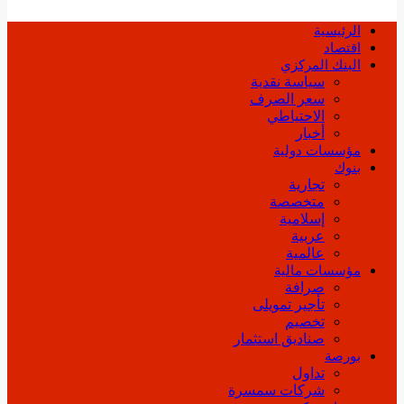
الرئيسية
اقتصاد
البنك المركزي
سياسة نقدية
سعر الصرف
الاحتياطي
أخبار
مؤسسات دولية
بنوك
تجارية
متخصصة
إسلامية
عربية
عالمية
مؤسسات مالية
صرافة
تأجير تمويلى
تخصيم
صناديق استثمار
بورصة
تداول
شركات سمسرة