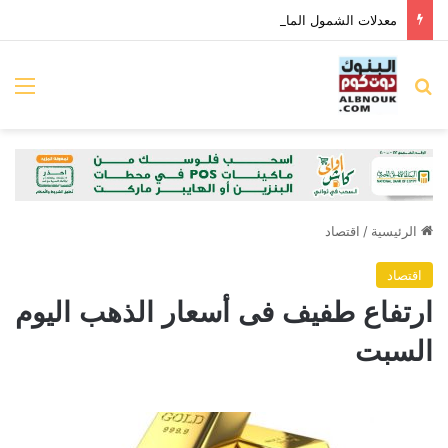
معدلات الشمول المالي تواصل ارتفاعها 79% من المواطنين يمتلكون حسابات نشطة تمكنهم من إجراء معاملات مالية
بحث عن
الق
الرئيسية
/
اقتصاد
اقتصاد
ارتفاع طفيف فى أسعار الذهب اليوم
السبت