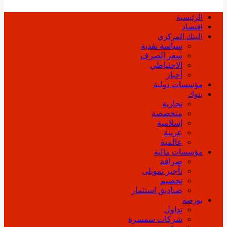
الرئيسية
اقتصاد
البنك المركزي
سياسة نقدية
سعر الصرف
الاحتياطي
أخبار
مؤسسات دولية
بنوك
تجارية
متخصصة
إسلامية
عربية
عالمية
مؤسسات مالية
صرافة
تأجير تمويلى
تخصيم
صناديق استثمار
بورصة
تداول
شركات سمسرة