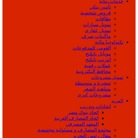
خدمات بنكية
تأمين بنكي
قروض شخصية
بطاقات
تمويل سيارات
تمويل عقارى
ماكينات صرف
تكنولوجيا مالية
القومى للمدفوعات
موبايل بانكنج
انترنت بانكنج
عملات رقمية
محافظ إليكترونية
تمويل مشروعات
صغيرة و متوسطة
متناهية الصغر
مشروعات كبرى
المزيد
اتحادات وتدريب
اتحاد بنوك مصر
اتحاد المصارف العربية
المعهد المصرفي
مجتمع المصارف و مسئولية مجتمعية
مقال رئيس التحرير