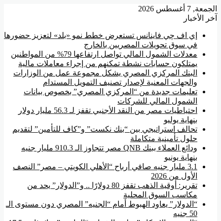
الجمعة, 7 أغسطس 2026
آخر الأخبار
إي اف چي فاينانس تستعرض خطط نمو «بلد» لتعزيز حضورها
في سوق تحويلات المصريين بالخارج
معدلات الشمول المالي تواصل ارتفاعها 79% من المواطنين
يمتلكون حسابات نشطة تمكنهم من إجراء معاملات مالية
البنك المركزي المصري يشكل مجموعة عمل من الوزارات
والجهات المعنية لإصدار تصنيف التمويل المستدام
تعليمات جديدة من “المركزي المصري” بخصوص بيانات
الشمول المالي للشركات
احتياطيات مصر من النقد الأجنبي تقفز لـ 56.3 مليار دولار
بنهاية يوليو
تحالف استراتيجي بين “بنك نكست” و”كاف للتأمين” لتقديم
حلول تأمينية متكاملة
ودائع العملاء ببنك QNB مصر تتجاوز الـ 910.3 مليار جنيه
بنهاية يونيو
3.1 مليار جنيه صافي أرباح “الأهلي الكويتي – مصر” النصف
الأول من 2026
تقرير: أوقية الذهب تقفز 80 دولارًا .. و”الدولار” يحد من
مكاسب السوق المحلية
“الدولار” يعاود الهبوط أمام “الجنيه” المصري دون مستوى الـ
50 جنيه