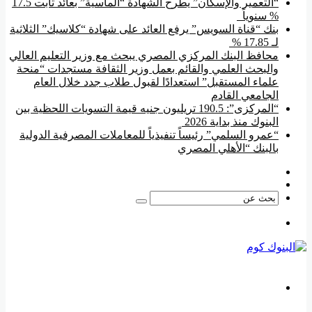
“التعمير والإسكان” يطرح الشهادة “الماسية” بعائد ثابت 17.5
% سنوياً
بنك “قناة السويس” يرفع العائد على شهادة “كلاسيك” الثلاثية
لـ 17.85 %
محافظ البنك المركزي المصري يبحث مع وزير التعليم العالي
والبحث العلمي والقائم بعمل وزير الثقافة مستجدات “منحة
علماء المستقبل” استعدادًا لقبول طلاب جدد خلال العام
الجامعي القادم
“المركزى”: 190.5 تريليون جنيه قيمة التسويات اللحظية بين
البنوك منذ بداية 2026
“عمرو السلمي” رئيساً تنفيذياً للمعاملات المصرفية الدولية
بالبنك “الأهلي المصري
فيسبوك
‫YouTube
بحث
عن
القائمة
بحث
عن