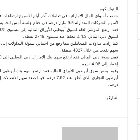
البنوك كوم:
حققت أسواق المال الإماراتية في تعاملات آخر أيام الاسبوع ارتفاعات 
لأسهم الشركات المتداولة 9.5 مليار درهم في ختام جلسة أمس الخميس.
لسوق دبي المالي 1.3 % مغلقا عند مستوى 2749 نقطة.
سهم نفذت من خلال 4827 صفقة.
إعمار إلى 4.06 درهم.
درهم.
‫X
فيسبوك
لينكدإن
‫Pocket
بينتيريست
Odnoklassniki
شاركها
‫X
فيسبوك
لينكدإن
طباعة
بينتيريست
‫Pocket
مشاركة
Odnoklassniki
عبر
البريد