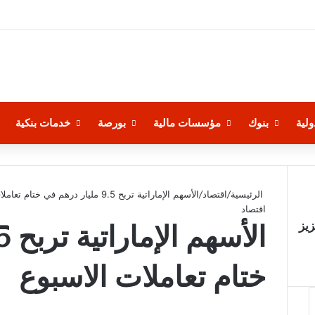
لية
بنوك
مؤسسات مالية
بورصة
خدمات بنكية
الرئيسية
/
اقتصاد
/
الأسهم الإماراتية تربح 9.5 مليار درهم في ختام تعاملات الاسبوع
اقتصاد
يز
ختام تعاملات الاسبوع
‫X
فيسبوك
لينكدإن
‫Pocket
بينتيريست
Odnoklassniki