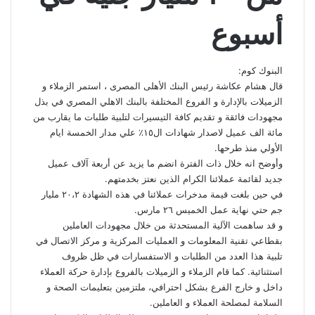
أسبوع
البنوك كوم:
قال هشام عكاشة رئيس البنك الأهلى المصرى ، استمر الزملاء و
الزميلات بالإدارة و الفروع المختلفة بالبنك الاهلي المصري في بذل
مجهودات فائقة و تقديم كافة التيسيرات لتلبية طلبات ما يقارب من
مائة الف عميل لاصدار شهادات ال١٥٪؜ علي مدار الخمسة ايام
الأولي منذ طرحها.
وأوضح انه خلال ذات الفترة انضم ما يزيد عن أربعة آلاف عميل
جديد لقائمة عملائنا الكرام الذين نعتز بخدمتهم.
في حين بلغت قيمة مدخرات عملائنا في هذه الشهادة ٢٠،٢ مليار
جم حتي نهاية عمل الخميس ٢٦ مارس.
و قد ساهمت الآلية المستحدثة من خلال مجهودات العاملين
بقطاعي تقنية المعلومات و العمليات المركزية و مركز الاتصال في
تلبية هذا العدد من الطلبات و الاستفسارات في ظل ظروف
استثنائية. كما قام الزملاء و الزميلات بالفروع بإدارة حركة العملاء
داخل و خارج الفرع بشكل احترافي، ملتزمين بتعليمات الصحة و
السلامة لمصلحة العملاء و العاملين.