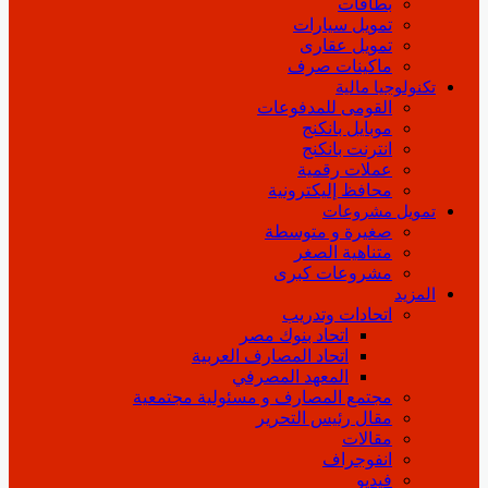
بطاقات
تمويل سيارات
تمويل عقارى
ماكينات صرف
تكنولوجيا مالية
القومى للمدفوعات
موبايل بانكنج
انترنت بانكنج
عملات رقمية
محافظ إليكترونية
تمويل مشروعات
صغيرة و متوسطة
متناهية الصغر
مشروعات كبرى
المزيد
اتحادات وتدريب
اتحاد بنوك مصر
اتحاد المصارف العربية
المعهد المصرفي
مجتمع المصارف و مسئولية مجتمعية
مقال رئيس التحرير
مقالات
انفوجراف
فيديو