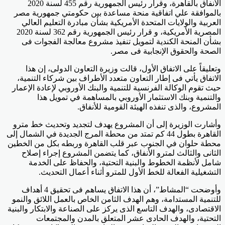
الأنفاق بالقاهرة، وقرار رئيس الجمهورية رقم 455 لسنة 2020
بالموافقة علي اتفاقية منحة مساعدة بين حكومتي جمهورية مصر
العربية والولايات المتحدة الأمريكية بشأن مبادرة التعليم العالي
المصرية الأمريكية، و قرار رئيس الجمهورية رقم 362 لسنة 2020
بشأن المنحة الكندية لتمويل تنفيذ مشروع معالجة الفجوات فى
الصحة والحقوق الإنجابية فى مصر.
وتعليقاً على الاتفاق الأول، قالت وزيرة التعاون الدولى، إن هذا
الاتفاق يأتي فى إطار التعاون متعدد الأطراف بين شركاء التنمية،
حيث تقوم الوكالة الفرنسية للتنمية والبنك الأوروبي لإعادة الإعمار
والتنمية وبنك الاستثمار الأوروبي بالمساهمة في تمويل هذا
المشروع، والذى تنفذه الهيئة القومية للأنفاق.
وأشارت الوزيرة إلى أن المشروع يهدف لتجديد وتحديث خط مترو
القاهرة بطول 44 كم تمتد من محطة المرج الجديدة في الشمال إلى
محطة حلوان في الجنوب عبر قلب القاهرة وربطه بكل من الخطين
الثانى والثالث لمترو الأنفاق، كما يتضمن المشروع إجراء إصلاح
شامل لأنظمة الخطوط والبنية التحتية، والحفاظ على الخدمة
التشغيلية الفعالة للخط الأول للمترو أثناء أعمال التحديث.
وأوضحت “المشاط”، أن هذا الاتفاق يساهم فى تحقيق 4 أهداف
للتنمية المستدامة، وهم الهدف الثامن الخاص بالعمل اللائق والنمو
الاقتصادى، والهدف التاسع الذى يركز على الصناعة والابتكار والبنية
التحتية، والهدف الحادى عشر المتعلق بالمدن والمجتمعات