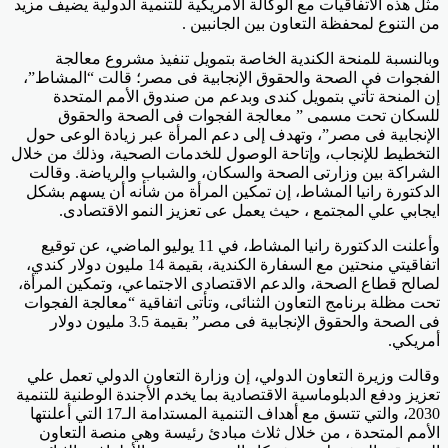
مثل هذه الاتفاقيات مع الوكالة الأمريكية للتنمية الدولية يضيف مزيد
من التنوع لمحفظة التعاون بين الجانبين .
وبالنسبة للمنحة الكندية الخاصة بتمويل تنفيذ مشروع معالجة
الفجوات فى الصحة والحقوق الإنجابية فى مصر؛ قالت “المشاط”،
إن المنحة تأتي بتمويل كندى وبدعم من صندوق الأمم المتحدة
للسكان تحت مسمى ” معالجة الفجوات فى الصحة والحقوق
الإنجابية فى مصر”، وتهدف إلى دعم المرأة عبر زيادة الوعى حول
التخطيط للإنجاب، وإتاحة الوصول للخدمات الصحية، وذلك من خلال
الشراكة بين وزارتى الصحة والسكان، والشباب والرياضة. وقالت
الدكتورة رانيا المشاط، إن تمكين المرأة من شأنه أن يسهم بشكل
ايجابي علي المجتمع ، حيث يعمل عى تعزيز النمو الاقتصادى.
وأعلنت الدكتورة رانيا المشاط، في 11 يوليو الماضي، عن توقيع
اتفاقيتي منحتين مع السفارة الكندية، بقيمة 14 مليون دولار كندي،
لصالح قطاع الصحة، والدعم الاقتصادى الاجتماعي، وتمكين المرأة،
تحت مظلة برنامج التعاون الثنائى، وتأتى اتفاقية “معالجة الفجوات
فى الصحة والحقوق الإنجابية فى مصر” بقيمة 3.5 مليون دولار
أمريكي.
وقالت وزيرة التعاون الدولي، إن وزارة التعاون الدولي تعمل علي
تعزيز ودفع الدبلوماسية الاقتصادية بما يخدم الأجندة الوطنية للتنمية
2030، والتي تتسق مع أهداف التنمية المستدامة الـ17 التي أعلنتها
الأمم المتحدة ، من خلال ثلاث مبادئ رئيسة وهي منصة التعاون