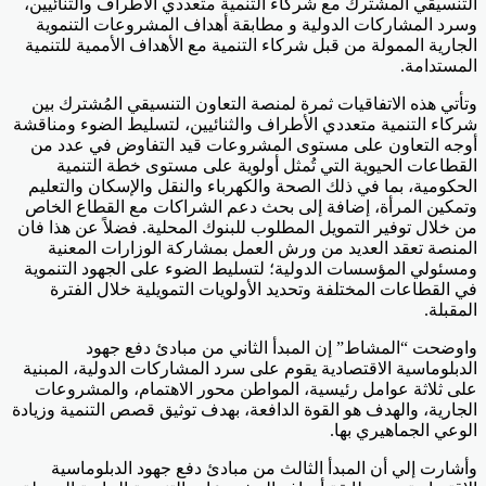
التنسيقي المشترك مع شركاء التنمية متعددي الأطراف والثنائيين،
وسرد المشاركات الدولية و مطابقة أهداف المشروعات التنموية
الجارية الممولة من قبل شركاء التنمية مع الأهداف الأممية للتنمية
المستدامة.
وتأتي هذه الاتفاقيات ثمرة لمنصة التعاون التنسيقي المُشترك بين
شركاء التنمية متعددي الأطراف والثنائيين، لتسليط الضوء ومناقشة
أوجه التعاون على مستوى المشروعات قيد التفاوض في عدد من
القطاعات الحيوية التي تُمثل أولوية على مستوى خطة التنمية
الحكومية، بما في ذلك الصحة والكهرباء والنقل والإسكان والتعليم
وتمكين المرأة، إضافة إلى بحث دعم الشراكات مع القطاع الخاص
من خلال توفير التمويل المطلوب للبنوك المحلية. فضلاً عن هذا فان
المنصة تعقد العديد من ورش العمل بمشاركة الوزارات المعنية
ومسئولي المؤسسات الدولية؛ لتسليط الضوء على الجهود التنموية
في القطاعات المختلفة وتحديد الأولويات التمويلية خلال الفترة
المقبلة.
واوضحت “المشاط” إن المبدأ الثاني من مبادئ دفع جهود
الدبلوماسية الاقتصادية يقوم على سرد المشاركات الدولية، المبنية
على ثلاثة عوامل رئيسية، المواطن محور الاهتمام، والمشروعات
الجارية، والهدف هو القوة الدافعة، بهدف توثيق قصص التنمية وزيادة
الوعي الجماهيري بها.
وأشارت إلي أن المبدأ الثالث من مبادئ دفع جهود الدبلوماسية