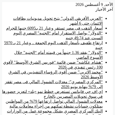
الأحد, 9 أغسطس 2026
آخر الأخبار
“العربي الأفريقي الدولي” يتيح تحويل مديونيات بطاقات
الائتمان حتى 6 أشهر
أسعار الذهب فى مصر تستقر وعيار 21 بـ6095 جنيها للجرام
“الدولار” يواصل الاستقرار امام “الجنيه” المصري اليوم
السبت عند 49.74 جنيه
ارتفاع طفيف بأسعار الذهب اليوم الجمعة .. وعيار 21 بـ 5970
جنيه
“الدولار” يفقد 1.36 جنيهاً من قيمته أمام “الجنيه” خلال
الأسبوع الماضي
“هشام عكاشه” ضمن قائمة “فوربس الشرق الأوسط” لأقوي
100 رئيس تنفيذي في 2026
“محمد الإتربي” ضمن أقوى الرؤساء التنفيذيين في الشرق
الأوسط 2026
“المركزي المصري”: معدلات الشمول المالي فى مصر تقفز
إلى 79% بنهاية يونيو 2026
إي اف چي فاينانس تستعرض خطط نمو «بلد» لتعزيز حضورها
في سوق تحويلات المصريين بالخارج
معدلات الشمول المالي تواصل ارتفاعها 79% من المواطنين
يمتلكون حسابات نشطة تمكنهم من إجراء معاملات مالية
البنك المركزي المصري يشكل مجموعة عمل من الوزارات