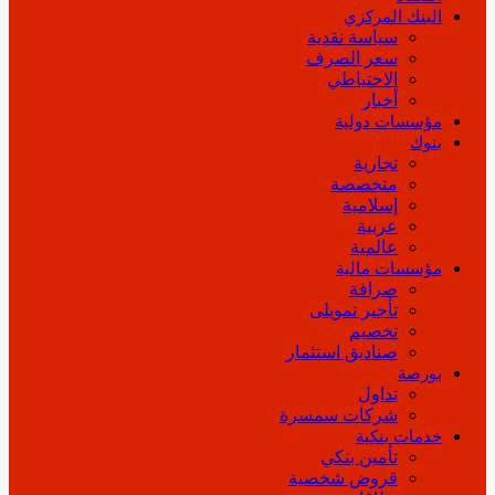
البنك المركزي
سياسة نقدية
سعر الصرف
الاحتياطي
أخبار
مؤسسات دولية
بنوك
تجارية
متخصصة
إسلامية
عربية
عالمية
مؤسسات مالية
صرافة
تأجير تمويلى
تخصيم
صناديق استثمار
بورصة
تداول
شركات سمسرة
خدمات بنكية
تأمين بنكي
قروض شخصية