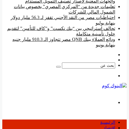
والجهات المعنية لإصدار تصنيف التمويل المستدام
تعليمات جديدة من “المركزي المصري” بخصوص بيانات
الشمول المالي للشركات
احتياطيات مصر من النقد الأجنبي تقفز لـ 56.3 مليار دولار
بنهاية يوليو
تحالف استراتيجي بين “بنك نكست” و”كاف للتأمين” لتقديم
حلول تأمينية متكاملة
ودائع العملاء ببنك QNB مصر تتجاوز الـ 910.3 مليار جنيه
بنهاية يونيو
فيسبوك
‫YouTube
بحث
عن
القائمة
بحث
عن
الرئيسية
اقتصاد