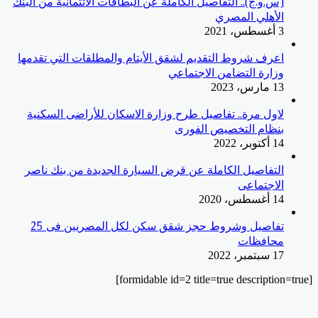
(س.و.ج).. التفاصيل الكاملة عن البطاقات الائتمانية من البنك
الأهلي المصري
3 أغسطس، 2021
اعرف شروط التقديم لشقق الأيتام والمطلقات التي تقدمها
وزارة التضامن الاجتماعي
13 مارس، 2023
لاول مرة.. تفاصيل طرح وزارة الاسكان للأراضى السكنية
بنظام التخصيص الفورى
14 أكتوبر، 2022
التفاصيل الكاملة عن قرض السيارة الجديدة من بنك ناصر
الاجتماعى
14 أغسطس، 2020
تفاصيل وشروط حجز شقق سكن لكل المصريين فى 25
محافظات
17 سبتمبر، 2022
[formidable id=2 title=true description=true]
‫X
زر
ڤايبر
تيلقرام
واتساب
فيسبوك
الذهاب