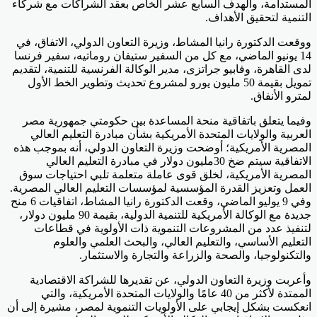
المستدامة، والهدف السابع عشر الخاص بعقد الشراكات مع شركاء
التنمية لتحقيق الأهداف.
ووقعت الدكتورة رانيا المشاط، وزيرة التعاون الدولي، الاتفاق، في
14 يونيو الماضي، مع كل من السفير ستيفان روماتيه، سفير فرنسا
لدى القاهرة، وفابيو جراتزى، مدير الوكالة الفرنسية للتنمية، لتقديم
تمويل بقيمة 50 مليون يورو لمشروع تحديث وتطوير الخط الأول
لمترو الأنفاق.
وفيما يتعلق باتفاقية منحة المساعدة بين حكومتي جمهورية مصر
العربية والولايات المتحدة الأمريكية بشأن مبادرة التعليم العالي
المصرية الأمريكية؛ أوضحت وزيرة التعاون الدولي، أنه بموجب هذه
الاتفاقية سيتم ضخ 30مليون دولار في مبادرة التعليم العالي
المصرية الأمريكية، لخلق قوى عاملة متعلمة تلبي احتياجات سوق
العمل وتعزيز القدرة المؤسسية لمؤسسات التعليم العالي المصرية.
وفي 9 يوليو الماضي، وقعت الدكتورة رانيا المشاط، اتفاقيات 6 منح
جديدة مع الوكالة الأمريكية للتنمية الدولية، بقيمة 90 مليون دولار،
لتنفيذ عدد من المشروعات التنموية ذات الأولوية في قطاعات
التعليم الأساسي، والتعليم العالي، والبحث العلمي والعلوم
والتكنولوجيا، والصحة والزراعة والتجارة والاستثمار.
وأعربت وزيرة التعاون الدولي، عن تقديرها للشراكة الاقتصادية
الممتدة لأكثر من 40 عامًا والولايات المتحدة الأمريكية، والتي
انعكست بشكل إيجابي على الأولويات التنموية لمصر، مشيرة إلى أن