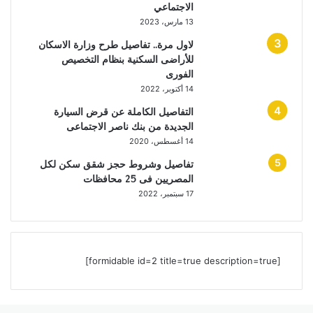
الاجتماعي
13 مارس، 2023
لاول مرة.. تفاصيل طرح وزارة الاسكان
للأراضى السكنية بنظام التخصيص
الفورى
14 أكتوبر، 2022
التفاصيل الكاملة عن قرض السيارة
الجديدة من بنك ناصر الاجتماعى
14 أغسطس، 2020
تفاصيل وشروط حجز شقق سكن لكل
المصريين فى 25 محافظات
17 سبتمبر، 2022
[formidable id=2 title=true description=true]
‫
ر
ايبر
يلقرام
اتساب
يسبوك
لذهاب