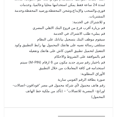
لمدة 24 ساعة فقط يمكن استخدامها محليا وعالميا، وخدمات
فورى،والسحب والإيداع،وشحن المحفظة،ورصيد المحفظة،وخدمة
المشتريات.
و للاشتراك في الخدمة:
قم بزيارة أقرب فرع من فروع البنك الاهلي المصري
قم بمليء طلب الاشتراك في الخدمة
سيقوم موظف البنك بتسجيل بياناتك على النظام
ستتلقى رسالة نصيه على هاتفك المحمول بها رابط التطبيق وكود
التفعيل لتحميل تطبيق الفون كاش على هاتفك وتفعيله
قم بالموافقة على الشروط والاحكام
قم باختيار رقم سرى جديد مكون من 6 ارقام (M-PIN) سيتم
استخدامه في كافة المعاملات من خلال التطبيق
الأوراق المطلوبة:
صورة بطاقة الرقم القومي سارية
رقم هاتف محمول لأي شركة محمول في مصر “فودافون-اتصالات-
اورانج- المصرية للاتصالات” – (تأكد من ملكية خط الهاتف
المحمول)