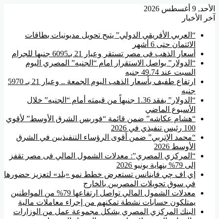
الأحد, 9 أغسطس 2026
آخر الأخبار
“العربي الأفريقي الدولي” يتيح تحويل مديونيات بطاقات
الائتمان حتى 6 أشهر
أسعار الذهب فى مصر تستقر وعيار 21 بـ6095 جنيها للجرام
“الدولار” يواصل الاستقرار امام “الجنيه” المصري اليوم
السبت عند 49.74 جنيه
ارتفاع طفيف بأسعار الذهب اليوم الجمعة .. وعيار 21 بـ 5970
جنيه
“الدولار” يفقد 1.36 جنيهاً من قيمته أمام “الجنيه” خلال
الأسبوع الماضي
“هشام عكاشه” ضمن قائمة “فوربس الشرق الأوسط” لأقوي
100 رئيس تنفيذي في 2026
“محمد الإتربي” ضمن أقوى الرؤساء التنفيذيين في الشرق
الأوسط 2026
“المركزي المصري”: معدلات الشمول المالي فى مصر تقفز
إلى 79% بنهاية يونيو 2026
إي اف چي فاينانس تستعرض خطط نمو «بلد» لتعزيز حضورها
في سوق تحويلات المصريين بالخارج
معدلات الشمول المالي تواصل ارتفاعها 79% من المواطنين
يمتلكون حسابات نشطة تمكنهم من إجراء معاملات مالية
البنك المركزي المصري يشكل مجموعة عمل من الوزارات