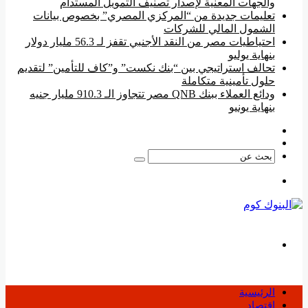
والجهات المعنية لإصدار تصنيف التمويل المستدام
تعليمات جديدة من “المركزي المصري” بخصوص بيانات
الشمول المالي للشركات
احتياطيات مصر من النقد الأجنبي تقفز لـ 56.3 مليار دولار
بنهاية يوليو
تحالف استراتيجي بين “بنك نكست” و”كاف للتأمين” لتقديم
حلول تأمينية متكاملة
ودائع العملاء ببنك QNB مصر تتجاوز الـ 910.3 مليار جنيه
بنهاية يونيو
فيسبوك
‫YouTube
بحث
عن
القائمة
بحث
عن
الرئيسية
اقتصاد