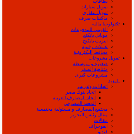
بطاقات
تمويل سيارات
تمويل عقارى
ماكينات صرف
تكنولوجيا مالية
القومى للمدفوعات
موبايل بانكنج
انترنت بانكنج
عملات رقمية
محافظ إليكترونية
تمويل مشروعات
صغيرة و متوسطة
متناهية الصغر
مشروعات كبرى
المزيد
اتحادات وتدريب
اتحاد بنوك مصر
اتحاد المصارف العربية
المعهد المصرفي
مجتمع المصارف و مسئولية مجتمعية
مقال رئيس التحرير
مقالات
انفوجراف
فيديو