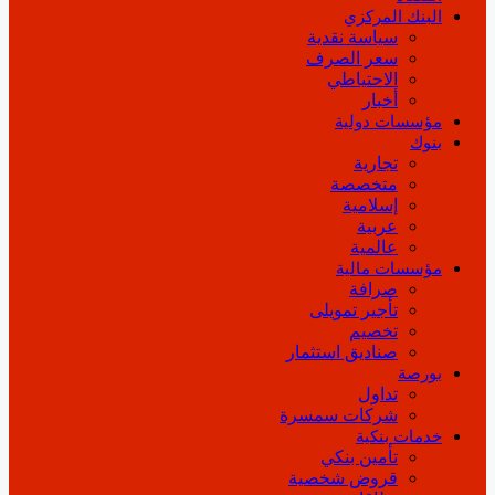
البنك المركزي
سياسة نقدية
سعر الصرف
الاحتياطي
أخبار
مؤسسات دولية
بنوك
تجارية
متخصصة
إسلامية
عربية
عالمية
مؤسسات مالية
صرافة
تأجير تمويلى
تخصيم
صناديق استثمار
بورصة
تداول
شركات سمسرة
خدمات بنكية
تأمين بنكي
قروض شخصية