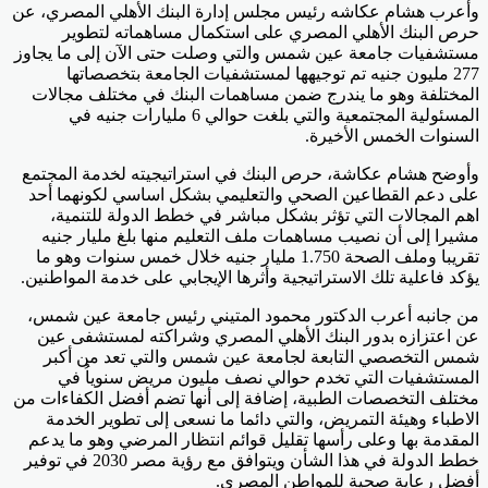
وأعرب هشام عكاشه رئيس مجلس إدارة البنك الأهلي المصري، عن
حرص البنك الأهلي المصري على استكمال مساهماته لتطوير
مستشفيات جامعة عين شمس والتي وصلت حتى الآن إلى ما يجاوز
277 مليون جنيه تم توجيهها لمستشفيات الجامعة بتخصصاتها
المختلفة وهو ما يندرج ضمن مساهمات البنك في مختلف مجالات
المسئولية المجتمعية والتي بلغت حوالي 6 مليارات جنيه في
السنوات الخمس الأخيرة.
وأوضح هشام عكاشة، حرص البنك في استراتيجيته لخدمة المجتمع
على دعم القطاعين الصحي والتعليمي بشكل اساسي لكونهما أحد
اهم المجالات التي تؤثر بشكل مباشر في خطط الدولة للتنمية،
مشيرا إلى أن نصيب مساهمات ملف التعليم منها بلغ مليار جنيه
تقريبا وملف الصحة 1.750 مليار جنيه خلال خمس سنوات وهو ما
يؤكد فاعلية تلك الاستراتيجية وأثرها الإيجابي على خدمة المواطنين.
من جانبه أعرب الدكتور محمود المتيني رئيس جامعة عين شمس،
عن اعتزازه بدور البنك الأهلي المصري وشراكته لمستشفى عين
شمس التخصصي التابعة لجامعة عين شمس والتي تعد من أكبر
المستشفيات التي تخدم حوالي نصف مليون مريض سنوياُ في
مختلف التخصصات الطبية، إضافة إلى أنها تضم أفضل الكفاءات من
الاطباء وهيئة التمريض، والتي دائما ما نسعى إلى تطوير الخدمة
المقدمة بها وعلى رأسها تقليل قوائم انتظار المرضي وهو ما يدعم
خطط الدولة في هذا الشأن ويتوافق مع رؤية مصر 2030 في توفير
أفضل رعاية صحية للمواطن المصري.