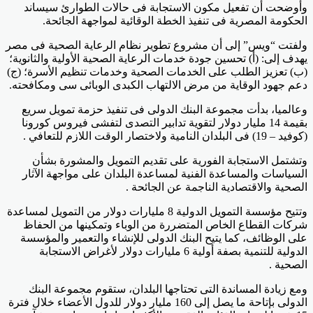
وأوضحت أن تفعيل مكون الاستجابة فى حالات الطوارئ سيساند
الحكومة المصرية فى تنفيذ الخطة الوقائية لمواجهة الجائحة
.
ولفتت “ويس” إلى أن مشروع تطوير نظام الرعاية الصحية فى مصر
يهدف إلى: (أ) تحسين جودة خدمات الرعاية الصحية الأولية والثانوية؛
(ب) تعزيز الطلب على الخدمات الصحية وخدمات تنظيم الأسرة؛ (ج)
دعم جهود الوقاية من مرض الالتهاب الكبدى الوبائى سى ومكافحته
.
وعالميا، بدأت مجموعة البنك الدولى فى تنفيذ حزمة تمويل سريع
بقيمة 14 مليار دولار لتقوية تدابير التصدى لتفشى فيروس كورونا
(كوفيد – 19) فى البلدان النامية ولاختصار الوقت اللازم للتعافي
.
وتشتمل الاستجابة الفورية على تقديم التمويل والمشورة بشأن
السياسات والمساعدة الفنية لمساعدة البلدان على مواجهة الآثار
الصحية والاقتصادية الناجمة عن الجائحة
.
وتتيح مؤسسة التمويل الدولية 8 مليارات دولار من التمويل لمساعدة
شركات القطاع الخاص المتضررة من الوباء وتمكينها من الحفاظ
على الوظائف، كما يتيح البنك الدولى للإنشاء والتعمير والمؤسسة
الدولية للتنمية بصفة أولية 6 مليارات دولار لأغراض الاستجابة
الصحية
.
ومع زيادة المساندة التى تحتاجها البلدان، ستقوم مجموعة البنك
الدولى بإتاحة ما يصل إلى 160 مليار دولار للدول الأعضاء خلال فترة