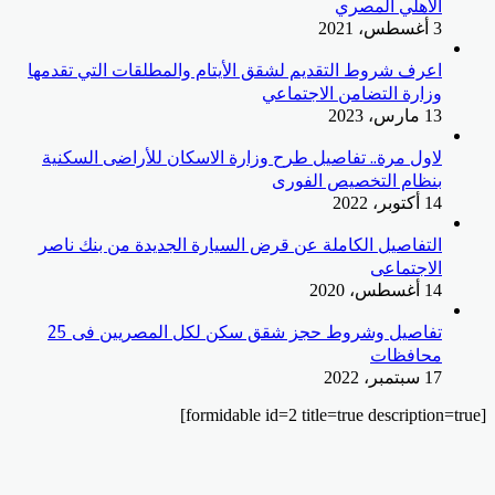
الأهلي المصري
3 أغسطس، 2021
اعرف شروط التقديم لشقق الأيتام والمطلقات التي تقدمها
وزارة التضامن الاجتماعي
13 مارس، 2023
لاول مرة.. تفاصيل طرح وزارة الاسكان للأراضى السكنية
بنظام التخصيص الفورى
14 أكتوبر، 2022
التفاصيل الكاملة عن قرض السيارة الجديدة من بنك ناصر
الاجتماعى
14 أغسطس، 2020
تفاصيل وشروط حجز شقق سكن لكل المصريين فى 25
محافظات
17 سبتمبر، 2022
[formidable id=2 title=true description=true]
‫X
زر
ڤايبر
تيلقرام
واتساب
فيسبوك
الذهاب
إلى