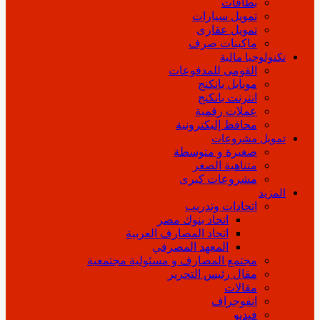
بطاقات
تمويل سيارات
تمويل عقارى
ماكينات صرف
تكنولوجيا مالية
القومى للمدفوعات
موبايل بانكنج
انترنت بانكنج
عملات رقمية
محافظ إليكترونية
تمويل مشروعات
صغيرة و متوسطة
متناهية الصغر
مشروعات كبرى
المزيد
اتحادات وتدريب
اتحاد بنوك مصر
اتحاد المصارف العربية
المعهد المصرفي
مجتمع المصارف و مسئولية مجتمعية
مقال رئيس التحرير
مقالات
انفوجراف
فيديو