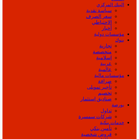
البنك المركزي
سياسة نقدية
سعر الصرف
الاحتياطي
أخبار
مؤسسات دولية
بنوك
تجارية
متخصصة
إسلامية
عربية
عالمية
مؤسسات مالية
صرافة
تأجير تمويلى
تخصيم
صناديق استثمار
بورصة
تداول
شركات سمسرة
خدمات بنكية
تأمين بنكي
قروض شخصية