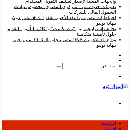
والجهات المعنية لإصدار تصنيف التمويل المستدام
تعليمات جديدة من “المركزي المصري” بخصوص بيانات
الشمول المالي للشركات
احتياطيات مصر من النقد الأجنبي تقفز لـ 56.3 مليار دولار
بنهاية يوليو
تحالف استراتيجي بين “بنك نكست” و”كاف للتأمين” لتقديم
حلول تأمينية متكاملة
ودائع العملاء ببنك QNB مصر تتجاوز الـ 910.3 مليار جنيه
بنهاية يونيو
فيسبوك
‫YouTube
بحث
عن
القائمة
بحث
عن
الرئيسية
اقتصاد