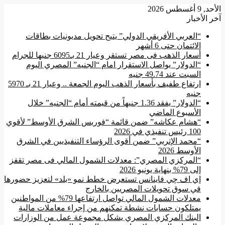
الأحد, 9 أغسطس 2026
آخر الأخبار
“العربي الأفريقي الدولي” يتيح تحويل مديونيات بطاقات
الائتمان حتى 6 أشهر
أسعار الذهب فى مصر تستقر وعيار 21 بـ6095 جنيها للجرام
“الدولار” يواصل الاستقرار امام “الجنيه” المصري اليوم
السبت عند 49.74 جنيه
ارتفاع طفيف بأسعار الذهب اليوم الجمعة .. وعيار 21 بـ 5970
جنيه
“الدولار” يفقد 1.36 جنيهاً من قيمته أمام “الجنيه” خلال
الأسبوع الماضي
“هشام عكاشه” ضمن قائمة “فوربس الشرق الأوسط” لأقوي
100 رئيس تنفيذي في 2026
“محمد الإتربي” ضمن أقوى الرؤساء التنفيذيين في الشرق
الأوسط 2026
“المركزي المصري”: معدلات الشمول المالي فى مصر تقفز
إلى 79% بنهاية يونيو 2026
إي اف چي فاينانس تستعرض خطط نمو «بلد» لتعزيز حضورها
في سوق تحويلات المصريين بالخارج
معدلات الشمول المالي تواصل ارتفاعها 79% من المواطنين
يمتلكون حسابات نشطة تمكنهم من إجراء معاملات مالية
البنك المركزي المصري يشكل مجموعة عمل من الوزارات