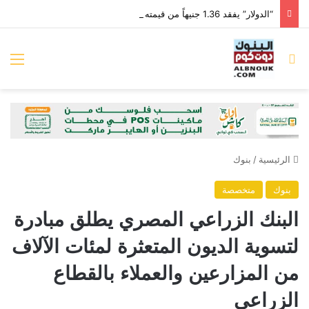
“الدولار” يفقد 1.36 جنيهاً من قيمته أمام “الجنيه” خلال الأسبوع الماضي
بحث عن
الق
الرئيسية
/
بنوك
بنوك
متخصصة
البنك الزراعي المصري يطلق مبادرة
لتسوية الديون المتعثرة لمئات الآلاف
من المزارعين والعملاء بالقطاع
الزراعي