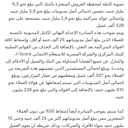
تسوية كاملة لمحفظة القروض المتعثرة بالبنك التي تبلغ نحو 6,3
مليار جنيه، تتضمن إجمالي أصل مديونيات يبلغ نحو 3,9 مليار جنيه
وإجمالي عوائد متراكمة يبلغ نحو 2,4 مليار جنيه، مستحقة على نحو
328 ألف عميل.
ويتم بموجب هذه المبادرة الإعدام النهائي لكامل المديونية بالنسبة
للعملاء الذين يبلغ أصل مديونياتهم 25 ألف جنيه أو أقل، وإسقاط كافة
العوائد المتراكمة بعد التعثر، بالإضافة إلى الحذف من القوائم السلبية
للبنك المركزي والشركة المصرية للاستعلام الائتماني I-Score،
والتنازل عن جميع القضايا المتداولة بين البنك والعميل أو الأحكام (إن
وجدت). ويبلغ إجمالي المستفيدين الذين تتضمنهم هذه الشريحة من
العملاء نحو 307 ألف عميل ومعظمهم من صغار المزارعين، ويبلغ
إجمالي أصل المديونيات التي سيتم إسقاطها عن هؤلاء العملاء نحو
415 مليون جنيه، بالإضافة إلى العوائد والتي تبلغ نحو 226 مليون
جنيه.
كما سيتم بموجب المبادرة أيضاً إسقاط 50% من ديون العملاء
المتعثرين ممن يبلغ أصل مديونياتهم أكثر من 25 ألف جنيه وحتى 10
مليون جنيه سواء للأفراد والشركات، وذلك شريطة ان يقوم العميل