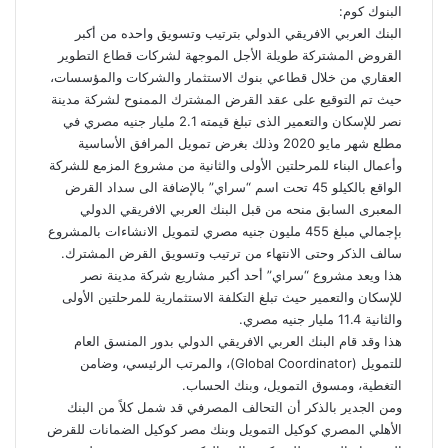
البنوك كوم:
البنك العربي الافريقي الدولي بترتيب وتسويق واحده من أكبر
القروض المشتركة طويلة الأجل الموجهة لشركات قطاع التطوير
العقاري من خلال قطاعي بنوك الاستثمار والشركات والمؤسسات،
حيث تم التوقيع على عقد القرض المشترك الممنوح لشركة مدينة
نصر للإسكان والتعمير الذى تبلغ قيمته 2.1 مليار جنيه مصري في
مطلع شهر مايو 2020 وذلك بغرض تمويل المرافق الأساسية
وأعمال البناء للمرحلتين الأولى والثانية من مشروع المزمع للشركة
الواقع بالكيلو 45 تحت اسم “سراي” بالإضافة الى سداد القرض
المعبرى السابق منحه من قبل البنك العربي الافريقي الدولي
بإجمالي مبلغ 455 مليون جنيه مصري لتمويل الانشاءات بالمشروع
سالف الذكر وحتى الانتهاء من ترتيب وتسويق القرض المشترك.
هذا ويعد مشروع “سراي” أحد أكبر مشاريع شركة مدينة نصر
للإسكان والتعمير حيث تبلغ التكلفة الاستثمارية للمرحلتين الأولى
والثانية 11.4 مليار جنيه مصري.
هذا وقد قام البنك العربي الافريقي الدولي بدور المنسق العام
للتمويل (Global Coordinator)، والمرتب الرئيسي، وضامن
التغطية، ومسوق التمويل، وبنك الحساب.
ومن الجدير بالذكر أن التحالف المصرفي قد شمل كلاً من البنك
الأهلي المصري كوكيل التمويل وبنك مصر كوكيل الضمانات للقرض