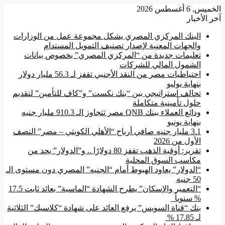
الخميس, 6 أغسطس 2026
آخر الأخبار
البنك المركزي المصري يشكل مجموعة عمل من الوزارات
والجهات المعنية لإصدار تصنيف التمويل المستدام
تعليمات جديدة من “المركزي المصري” بخصوص بيانات
الشمول المالي للشركات
احتياطيات مصر من النقد الأجنبي تقفز لـ 56.3 مليار دولار
بنهاية يوليو
تحالف استراتيجي بين “بنك نكست” و”كاف للتأمين” لتقديم
حلول تأمينية متكاملة
ودائع العملاء ببنك QNB مصر تتجاوز الـ 910.3 مليار جنيه
بنهاية يونيو
3.1 مليار جنيه صافي أرباح “الأهلي الكويتي – مصر” النصف
الأول من 2026
تقرير: أوقية الذهب تقفز 80 دولارًا .. و”الدولار” يحد من
مكاسب السوق المحلية
“الدولار” يعاود الهبوط أمام “الجنيه” المصري دون مستوى الـ
50 جنيه
“التعمير والإسكان” يطرح الشهادة “الماسية” بعائد ثابت 17.5
% سنوياً
بنك “قناة السويس” يرفع العائد على شهادة “كلاسيك” الثلاثية
لـ 17.85 %