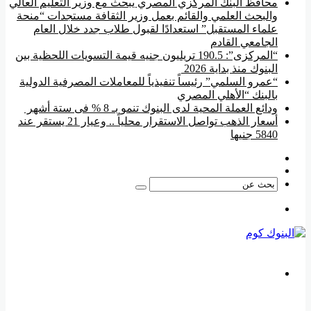
محافظ البنك المركزي المصري يبحث مع وزير التعليم العالي
والبحث العلمي والقائم بعمل وزير الثقافة مستجدات “منحة
علماء المستقبل” استعدادًا لقبول طلاب جدد خلال العام
الجامعي القادم
“المركزى”: 190.5 تريليون جنيه قيمة التسويات اللحظية بين
البنوك منذ بداية 2026
“عمرو السلمي” رئيساً تنفيذياً للمعاملات المصرفية الدولية
بالبنك “الأهلي المصري
ودائع العملة المحية لدى البنوك تنمو بـ 8 % فى ستة أشهر
أسعار الذهب تواصل الاستقرار محلياً .. وعيار 21 يستقر عند
5840 جنيها
فيسبوك
‫YouTube
بحث
عن
القائمة
بحث
عن