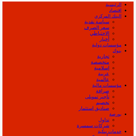
الرئيسية
اقتصاد
البنك المركزي
سياسة نقدية
سعر الصرف
الاحتياطي
أخبار
مؤسسات دولية
بنوك
تجارية
متخصصة
إسلامية
عربية
عالمية
مؤسسات مالية
صرافة
تأجير تمويلى
تخصيم
صناديق استثمار
بورصة
تداول
شركات سمسرة
خدمات بنكية