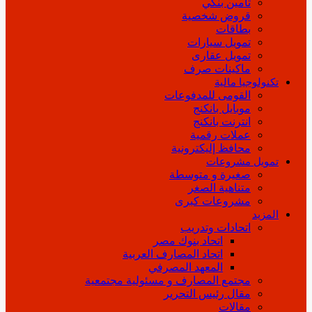
تأمين بنكي
قروض شخصية
بطاقات
تمويل سيارات
تمويل عقارى
ماكينات صرف
تكنولوجيا مالية
القومى للمدفوعات
موبايل بانكنج
انترنت بانكنج
عملات رقمية
محافظ إليكترونية
تمويل مشروعات
صغيرة و متوسطة
متناهية الصغر
مشروعات كبرى
المزيد
اتحادات وتدريب
اتحاد بنوك مصر
اتحاد المصارف العربية
المعهد المصرفي
مجتمع المصارف و مسئولية مجتمعية
مقال رئيس التحرير
مقالات