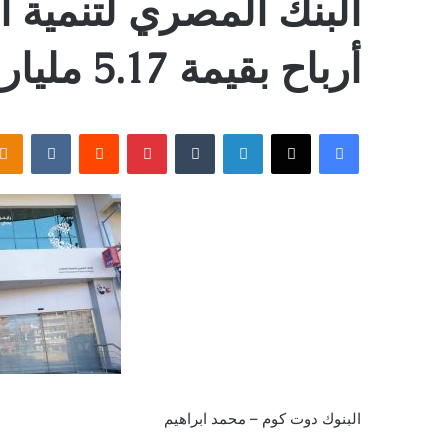
البنك المصري لتنمية
أرباح بقيمة 5.17 مليار جنيه خلال 2024
فيسبوك
‫X
لينكدإن
بينتيريست
البنوك دوت كوم – محمد ابراهيم