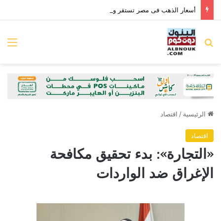
أسعار الذهب فى مصر تستقر وعيار 21 بـ6095 جنيها للجرام
بحث عن
الق
الرئيسية
/
اقتصاد
اقتصاد
«التجارة»: بدء تحقيق مكافحة
الإغراق ضد الواردات