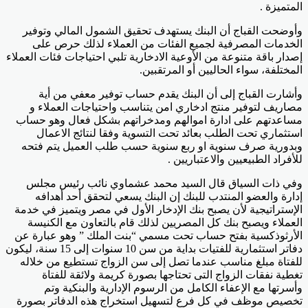
المتميزة .
وأوضحت القباج أن البنك يستهدف تحقيق الشمول المالي وتوفير
الخدمات المصرفية لجميع الفئات من العملاء لذلك حرص على
إصدار باقة متنوعة من الأوعية الادخارية تلبي احتياجات فئات العملاء
المختلفة، سواء الحاليين أو المرتقبين.
وأشارت القباج إلى أن البنك يقدم حساب توفير معفي من أية
مصاريف لتوفير منتج ادخاري امن يتناسب واحتياجات العملاء و
مساعدتهم على ادارة اموالهم ومدخراتهم بشكل فعال وهو حساب
استثماري تحت الطلب بعائد تحت التسوية وفقا لنتائج الاعمال
وبدورية صرف سنوية او ربع سنوية حسب طلب العميل يتم فتحه
للأفراد الطبيعيين والاعتباريين .
وفي ذات السياق قال السيد محمد عشماوي نائب رئيس مجلس
إدارة والعضو المنتدب للبنك إن البنك يسعي لتحقق أحد أهدافه
الإستراتيجية لأن يصبح بنك الإدخار الأول في مصر ويتميز في خدمة
العملاء ويصبح بنك كل المصريين لذلك قام بالتعاون مع الكنيسة
الأرثوذكسية بفتح حساب تحت مسمي “بنت الملك ” وهو عبارة عن
دفاتر استثمارية للفتيات بداية من سن 10 سنوات إلى 15 سنة، ليكون
للفتاة مبلغ مناسب عندما تصل إلى سن الزواج تستطيع من خلاله
تغطية نفقات الزواج التى تحتاجها بصورة كريمة ولائقة للفتاة
وأسرتها مع الإعفاء الكامل من الرسوم الإدارية والبنكية وتم
تخصيص موظف في كل فرع لتسهيل استخراج هذه الدفاتر بصورة