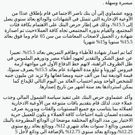
ميسرة وسهلة .
ونوه عشماوي إلى أن بنك ناصر الاجتماعي قام بإطلاق عددًا من
الأوعية الإدخارية التي تتمثل في الشهادات والودائع بعائد سنوي يصل
إلى 15.5%، وذلك في إطار حرص البنك على الاهتمام بكافة فئات
المجتمع، والقيام بدوره المجتمعي تجاه كافة العملاءحيث تم اصدارة
شهادة رد الجميل لاصحاب المعاشات من سن 65 عام وما فوق بعائد
15.5% سنويا و15% شهريا
كما تم اصدار شهادة للأطباء وطاقم التمريض بعائد 15.5%. تعبيرا
عن عمق الشكر والتقدير لجهود أطباء مصر ودورهم الملموس في
ظل الظروف الراهنة، لانهم خط الدفاع الأول في مواجهة ازمة
فيروس كورونا و تبلغ مدة الشهادة عام بعائد 15.5% يصرف سنويًا،
قيمة الوديعة تبدأ من ألف جنيه ومضاعفاتها ولا تزيد عن مليون جنيه
للشخص الواحد ويتم احتساب العائد من اليوم التالي للإيداع كما
يمكن استردادها بعد ستة أشهر من تاريخ إصدارها.
وأكد عشماوي حرص البنك على تنفيذ سياسة الشمول المالي وجذب
عملاء جدد، لذلك قام بتقديم باقات متنوعة من الأوعية الادخارية
لعملائه بما يتناسب مع جميع المستويات والفئات وبدورية صرف
متعدده لضمان تلبية احتياجات كافة العملاء و يكون للعميل حرية
الاختيار بين مدد الودائع المختلفة موضحا ان الودائع المطروحة بالبنك
تتضمن ودائع 3 سنوات بعائد شهري 12%، وودائع بعائد ربع سنوي
12.25%،وودائع بعائد سنوي 12.75% بالإضافة الي ودائع لأجل 5