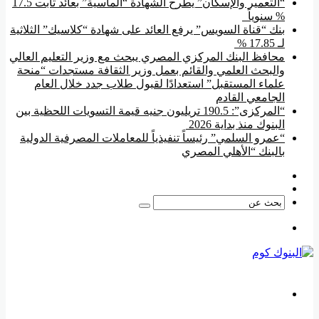
“التعمير والإسكان” يطرح الشهادة “الماسية” بعائد ثابت 17.5
% سنوياً
بنك “قناة السويس” يرفع العائد على شهادة “كلاسيك” الثلاثية
لـ 17.85 %
محافظ البنك المركزي المصري يبحث مع وزير التعليم العالي
والبحث العلمي والقائم بعمل وزير الثقافة مستجدات “منحة
علماء المستقبل” استعدادًا لقبول طلاب جدد خلال العام
الجامعي القادم
“المركزى”: 190.5 تريليون جنيه قيمة التسويات اللحظية بين
البنوك منذ بداية 2026
“عمرو السلمي” رئيساً تنفيذياً للمعاملات المصرفية الدولية
بالبنك “الأهلي المصري
فيسبوك
‫YouTube
بحث
عن
القائمة
بحث
عن