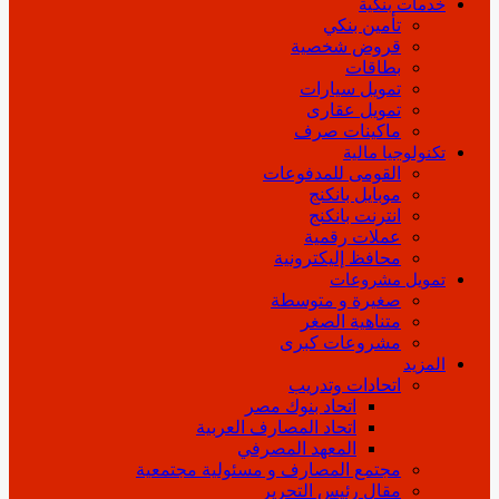
خدمات بنكية
تأمين بنكي
قروض شخصية
بطاقات
تمويل سيارات
تمويل عقارى
ماكينات صرف
تكنولوجيا مالية
القومى للمدفوعات
موبايل بانكنج
انترنت بانكنج
عملات رقمية
محافظ إليكترونية
تمويل مشروعات
صغيرة و متوسطة
متناهية الصغر
مشروعات كبرى
المزيد
اتحادات وتدريب
اتحاد بنوك مصر
اتحاد المصارف العربية
المعهد المصرفي
مجتمع المصارف و مسئولية مجتمعية
مقال رئيس التحرير