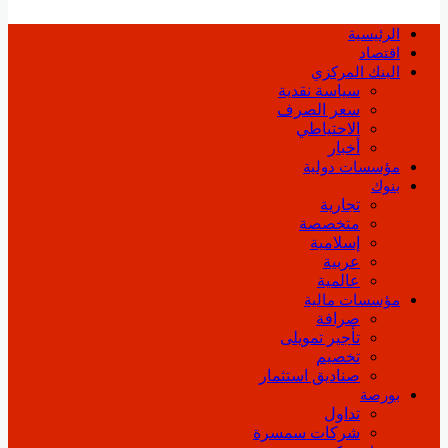
الرئيسية
اقتصاد
البنك المركزي
سياسة نقدية
سعر الصرف
الاحتياطي
أخبار
مؤسسات دولية
بنوك
تجارية
متخصصة
إسلامية
عربية
عالمية
مؤسسات مالية
صرافة
تأجير تمويلى
تخصيم
صناديق استثمار
بورصة
تداول
شركات سمسرة