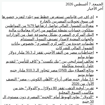
الجمعة, 7 أغسطس 2026
آخر الأخبار
إي اف چي فاينانس تستعرض خطط نمو «بلد» لتعزيز حضورها
في سوق تحويلات المصريين بالخارج
معدلات الشمول المالي تواصل ارتفاعها 79% من المواطنين
يمتلكون حسابات نشطة تمكنهم من إجراء معاملات مالية
البنك المركزي المصري يشكل مجموعة عمل من الوزارات
والجهات المعنية لإصدار تصنيف التمويل المستدام
تعليمات جديدة من “المركزي المصري” بخصوص بيانات
الشمول المالي للشركات
احتياطيات مصر من النقد الأجنبي تقفز لـ 56.3 مليار دولار
بنهاية يوليو
تحالف استراتيجي بين “بنك نكست” و”كاف للتأمين” لتقديم
حلول تأمينية متكاملة
ودائع العملاء ببنك QNB مصر تتجاوز الـ 910.3 مليار جنيه
بنهاية يونيو
3.1 مليار جنيه صافي أرباح “الأهلي الكويتي – مصر” النصف
الأول من 2026
تقرير: أوقية الذهب تقفز 80 دولارًا .. و”الدولار” يحد من
مكاسب السوق المحلية
“الدولار” يعاود الهبوط أمام “الجنيه” المصري دون مستوى الـ
50 جنيه