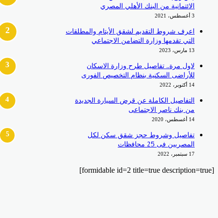
الائتمانية من البنك الأهلي المصري
3 أغسطس، 2021
اعرف شروط التقديم لشقق الأيتام والمطلقات
التي تقدمها وزارة التضامن الاجتماعي
13 مارس، 2023
لاول مرة.. تفاصيل طرح وزارة الاسكان
للأراضى السكنية بنظام التخصيص الفورى
14 أكتوبر، 2022
التفاصيل الكاملة عن قرض السيارة الجديدة
من بنك ناصر الاجتماعى
14 أغسطس، 2020
تفاصيل وشروط حجز شقق سكن لكل
المصريين فى 25 محافظات
17 سبتمبر، 2022
[formidable id=2 title=true description=true]
‫X
زر
ڤايبر
تيلقرام
واتساب
فيسبوك
الذهاب
إلى
الأعلى