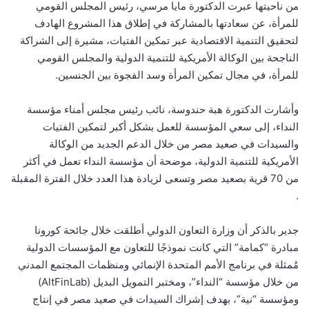
من ناحيتها عبرت الدكتورة مايا مرسي، رئيس المجلس القومي
للمرأة، عن سعادتها بالمشاركة في إطلاق هذا المشروع الهادف
لتحقيق التنمية الاقتصادية عبر تمكين الفتيات، مشيرة إلى الشراكة
الناجحة بين الوكالة الأمريكية للتنمية الدولية والمجلس القومي
للمرأة، في مجال تمكين المرأة وسد الفجوة بين الجنسين.
وأشارت الدكتورة هبة حندوسة، نائب رئيس مجلس أمناء مؤسسة
النداء، إلى سعي المؤسسة للعمل بشكل أكبر لتمكين الفتيات
والسيدات في صعيد مصر من خلال الدعم الجديد من الوكالة
الأمريكية للتنمية الدولية، موضحة أن مؤسسة النداء تعمل في أكثر
من 70 قرية بصعيد مصر وتسعى لزيادة هذا العدد خلال الفترة المقبلة
.
جدير بالذكر أن وزارة التعاون الدولي أطلقت خلال جائحة كورونا
مبادرة “كمامة” التي كانت نموذجًا للتعاون مع المؤسسات الدولية
مُمثلة في برنامج الأمم المتحدة الإنمائي ومنظمات المجتمع المدني
من خلال مؤسسة “النداء”، ومختبر التمويل البديل (AltFinLab)
ومؤسسة “نية”، بهدف إشراك السيدات في صعيد مصر في إنتاج