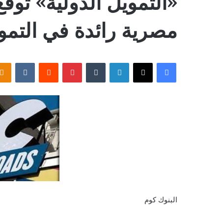
«التمويل الدولية» توق
مصرية رائدة في التمو
فيسبوك
‫X
لينكدإن
بينتيريست
البنوك كوم