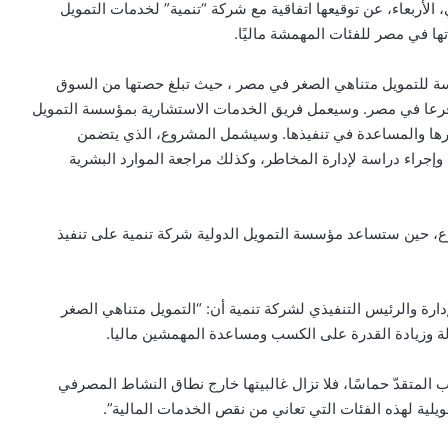
لأربعاء، عن توقيعها اتفاقية مع شركة “تنمية” لخدمات التمويل
ها في مصر للفئات المهمشة ماليًا.
 للتمويل متناهي الصغر في مصر ، حيث تبلغ حصتها من السوق
لي 25%، ولديها شبكة فروع يصل عددها إلى 259 269 فرعا في مصر. وسيعمل فريق الخدمات الاستشارية بمؤسسة التمويل
يرها والمساعدة في تنفيذها. وسيشمل المشروع، الذي يتضمن
إجراء دراسة لإدارة المخاطر، وكذلك مراجعة الموارد البشرية
وع، حين ستساعد مؤسسة التمويل الدولية شركة تنمية على تنفيذ
رة والرئيس التنفيذي لشركة تنمية أن: “التمويل متناهي الصغر
طالة وزيادة القدرة على الكسب ومساعدة المهمشين ماليا.
لمتقدّ حماسًا، فلا تزال غالبيتها خارج نطاق النشاط المصرفي
مويلية لهذه الفئات التي تعاني من نقص الخدمات المالية”.