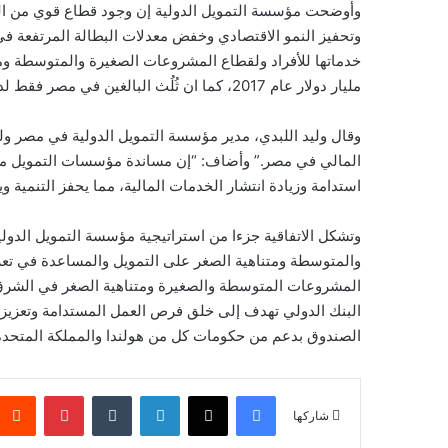
وأوضحت مؤسسة التمويل الدولية إن وجود قطاع قوي من الش
وتحفيز النمو الاقتصادي وخفض معدلات البطالة المرتفعة ف
مليار دولار عام 2017، كما ان ثُلُث البالغين في مصر فقط لديهم إمكانية فتح حساب مصرفي.
وقال وليد اللبدي، مدير مؤسسة التمويل الدولية في مصر ولي
المالي في مصر.” وأضاف: “إن مساندة مؤسسات التمويل متن
استدامة وزيادة انتشار الخدمات المالية، مما يحفز التنمية و
وتشكل الاتفاقية جزءا من استراتيجية مؤسسة التمويل الد
والمتوسطة ومتناهية الصغر على التمويل والمساعدة في تع
المشروعات المتوسطة والصغيرة ومتناهية الصغر في الشرق
البنك الدولي تهدف إلى خلق فرص العمل المستدامة وتعزيز 
الصندوق بدعم من حكومات كل من هولندا والمملكة المتحدة
فيسبوك
‫X
لينكدإن
بينتيريس
شاركها