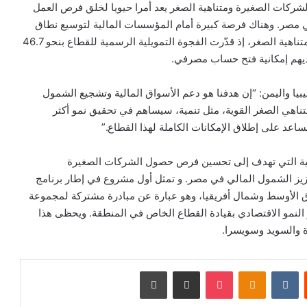
ركات الصغيرة ومتناهية الصغر يعد أمرا حيويا لخلق فرص العمل
ي مصر. وهناك فرصة كبيرة أمام المؤسسات المالية لتوسيع نطاق
خدماتها للأفراد ولقطاع المشروعات الصغيرة والمتوسطة ومتناهية الصغر، إذ قدّرت الفجوة التمويلية الرسمية للقطاع بنحو 46.7
بيا واليمن: “إن هدفنا هو دعم الأسواق المالية وتشجيع الشمول
اهي الصغر القوية، مثل تنمية، سيساهم في تحقيق نمو أكثر
يساعد على إطلاق الإمكانات الكاملة لهذا القطاع.”
ولية التي تهدف إلى تحسين فرص حصول الشركات الصغيرة
زيز الشمول المالي في مصر. و تمثل أول مشروع في إطار برنامج
 الأوسط وشمال أفريقيا، وهو عبارة عن مبادرة مشتركة لمجموعة
النمو الاقتصادي بقيادة القطاع الخاص في المنطقة. ويحظى هذا
 والسويد وسويسرا.
ت
Odnoklassniki
‫Pocket
مشاركة عبر البريد
طباعة