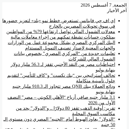
عة, 7 أغسطس 2026
ر الأخبار
إي اف چي فاينانس تستعرض خطط نمو «بلد» لتعزيز حضورها
في سوق تحويلات المصريين بالخارج
معدلات الشمول المالي تواصل ارتفاعها 79% من المواطنين
يمتلكون حسابات نشطة تمكنهم من إجراء معاملات مالية
البنك المركزي المصري يشكل مجموعة عمل من الوزارات
والجهات المعنية لإصدار تصنيف التمويل المستدام
تعليمات جديدة من “المركزي المصري” بخصوص بيانات
الشمول المالي للشركات
احتياطيات مصر من النقد الأجنبي تقفز لـ 56.3 مليار دولار
بنهاية يوليو
تحالف استراتيجي بين “بنك نكست” و”كاف للتأمين” لتقديم
حلول تأمينية متكاملة
ودائع العملاء ببنك QNB مصر تتجاوز الـ 910.3 مليار جنيه
بنهاية يونيو
3.1 مليار جنيه صافي أرباح “الأهلي الكويتي – مصر” النصف
الأول من 2026
تقرير: أوقية الذهب تقفز 80 دولارًا .. و”الدولار” يحد من
مكاسب السوق المحلية
“الدولار” يعاود الهبوط أمام “الجنيه” المصري دون مستوى الـ
50 جنيه