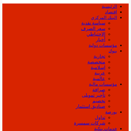
الرئيسية
اقتصاد
البنك المركزي
سياسة نقدية
سعر الصرف
الاحتياطي
أخبار
مؤسسات دولية
بنوك
تجارية
متخصصة
إسلامية
عربية
عالمية
مؤسسات مالية
صرافة
تأجير تمويلى
تخصيم
صناديق استثمار
بورصة
تداول
شركات سمسرة
خدمات بنكية