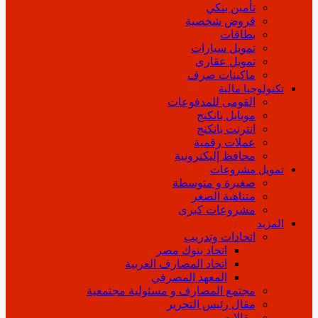
تأمين بنكي
قروض شخصية
بطاقات
تمويل سيارات
تمويل عقارى
ماكينات صرف
تكنولوجيا مالية
القومى للمدفوعات
موبايل بانكنج
انترنت بانكنج
عملات رقمية
محافظ إليكترونية
تمويل مشروعات
صغيرة و متوسطة
متناهية الصغر
مشروعات كبرى
المزيد
اتحادات وتدريب
اتحاد بنوك مصر
اتحاد المصارف العربية
المعهد المصرفي
مجتمع المصارف و مسئولية مجتمعية
مقال رئيس التحرير
مقالات