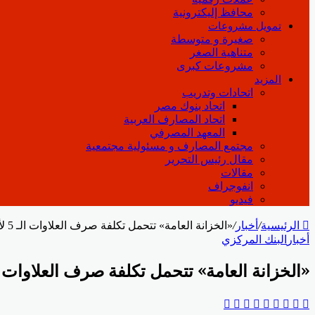
محافظ إليكترونية
تمويل مشروعات
صغيرة و متوسطة
متناهية الصغر
مشروعات كبرى
المزيد
اتحادات وتدريب
اتحاد بنوك مصر
اتحاد المصارف العربية
المعهد المصرفي
مجتمع المصارف و مسئولية مجتمعية
مقال رئيس التحرير
مقالات
انفوجراف
فيديو
الرئيسية
/
أخبار
/
«الخزانة العامة» تتحمل تكلفة صرف العلاوات الـ 5 لأصحاب المعاشات
أخبار
البنك المركزي
«الخزانة العامة» تتحمل تكلفة صرف العلاوات الـ 5 لأصحاب المع
‫Pocket
‫X
Odnoklassniki
بينتيريست
لينكدإن
فيسبوك