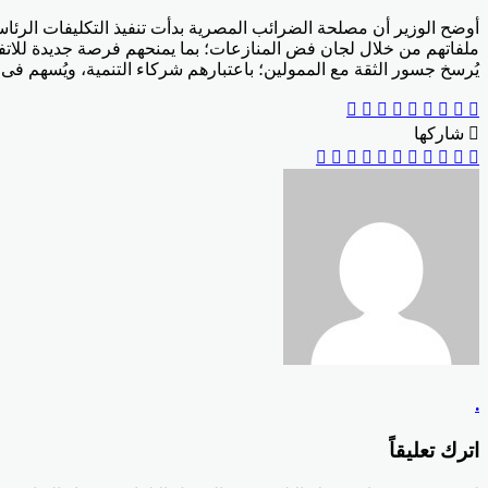
ملفاتهم من خلال لجان فض المنازعات؛ بما يمنحهم فرصة جديدة للاتفاق م
يُرسخ جسور الثقة مع الممولين؛ باعتبارهم شركاء التنمية، ويُسهم ف
‫Pocket
‫X
Odnoklassniki
بينتيريست
لينكدإن
فيسبوك
شاركها
‫X
Odnoklassniki
‫Pocket
مشاركة
بينتيريست
لينكدإن
فيسبوك
طباعة
عبر
البريد
.
اترك تعليقاً