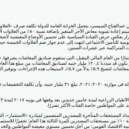
وتُقَّدر تكلفتها السنوية بأكثر من ٧ ملي
 ٢٠٠٦ وحتى ٣٠/ ٦/ ٢٠١٦، موضحًا أن هذا القرار يعكس حرص القيادة السياسية على تحسين الأوض
لقومية للتأمين الاجتماعى انتهت إلى عدم جواز ضم العلاوات الخمسة 
 المتراكمة عبر عشرات السنين.
التشابكات السنوى المحول من الخزانة العامة للدولة لصالح صناديق المعاش
أ
 على المواطنين خاصة الفئات الأكثر تضررًا.
 المستحقات المتأخرة للمصدرين المنضمين لمبادرة «الاستثمار»، التى 
اتفاقيات التسوية مع ٧٧ من الشركات المصدرة إضافة إلى صرف نسبة ١٠٪ من مستحقات المصدرين للمرة الث
ز بنية الاقتصاد القومى؛ من أجل تحسين مستوى معيشة المواطنين والخدم