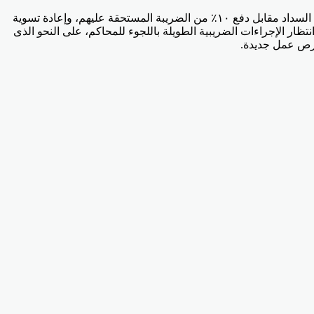
أوضح الوزير أن مصلحة الضرائب المصرية بدأت تنفيذ التكليفات الرئاسية برفع الحجوزات الإدارية على كل الممولين الذين لديهم ضريبة واجبة السداد مقابل دفع ١٠٪ من الضريبة المستحقة عليهم، وإعادة تسوية
تظار الإجراءات الضريبية الطويلة باللجوء للمحاكم، على النحو الذى
 فرص عمل جديدة.