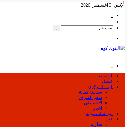
إغلاق
الإثنين, 3 أغسطس 2026
فيسبوك
‫YouTube
بحث
عن
القائمة
بحث
عن
الرئيسية
اقتصاد
البنك المركزي
سياسة نقدية
سعر الصرف
الاحتياطي
أخبار
مؤسسات دولية
بنوك
تجارية