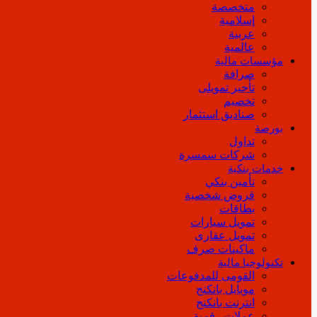
متخصصة
إسلامية
عربية
عالمية
مؤسسات مالية
صرافة
تأجير تمويلى
تخصيم
صناديق استثمار
بورصة
تداول
شركات سمسرة
خدمات بنكية
تأمين بنكي
قروض شخصية
بطاقات
تمويل سيارات
تمويل عقارى
ماكينات صرف
تكنولوجيا مالية
القومى للمدفوعات
موبايل بانكنج
انترنت بانكنج
عملات رقمية