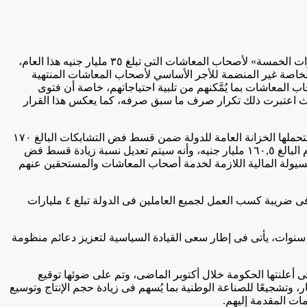
أكد الدكتور محمد معيط وزير المالية، أنه تنفيذًا لقرار وتوجيهات الرئيس عبدالفتاح السيسى، بتحمل الخزانة العامة للدولة تكلفة صرف «العلاوات الخمسة» لأصحاب المعاشات التى تبلغ ٣٥ مليار جنيه هذا العام،
ارات جنيه فى السنوات التالية، سيتم إعادة تسوية معاش الأجر المتغير بإضافة نسبة ٨٠٪ من العلاوات الخاصة غير المنضمة للأجر الأساسي لأصحاب المعاشات المنتهية
اع المعيشية لأصحاب المعاشات بما يُمَّكنهم من تلبية احتياجاتهم، خاصة أن فتوى
حيث اعتبرت ذلك تكرار صرف ما سبق صرفه، كما يعكس هذا القرار
أضاف الوزير أن العلاوة الدورية لأصحاب المعاشات المقررة بـ ١٤٪ اعتبارًا من العام المالى المقبل، التى ستقوم صناديق المعاشات بصرفها، تتحملها الخزانة العامة للدولة ضمن قسط فض التشابكات البالغ ١٧٠
مليار جنيه، فى العام المالى ٢٠٢٠/ ٢٠٢١، موضحًا أنه بنهاية هذا الشهر نكون قد سددنا ١٢٠,٤ مليار جنيه لصناديق المعاشات من مبلغ هذا العام البالغ ١٦٠,٥ مليار جنيه، وأنه سيتم تعديل نسبة زيادة قسط فض
ات لتصبح ٥,٩٪ بدلاً من ٥,٧٪، لاستيعاب هذه الإجراءات، وتوفير السيولة المالية اللازمة لخدمة أصحاب المعاشات والمستحقين عنهم
قال الوزير إن تكلفة العلاوات الدورية، والحافز الإضافى للعاملين بالدولة فى موازنة ٢٠٢٠/ ٢٠٢١، تبلغ ٣١ مليار جنيه، وأن تكلفة التخفيضات فى ضريبة كسب العمل لجميع العاملين فى الدولة تبلغ ٤ مليارات
شار الوزير إلى أن قرار الرئيس بمد وقف العمل بقانون الضريبة على الأطيان الزراعية لمدة عامين جديدين بعد وقفها في يونيه ٢٠١٧ لمدة ٣ سنوات، يأتى فى إطار سعى القيادة السياسية لتعزيز دعائم منظومة
أعلنتها الحكومة خلال أكتوبر الماضى، وتم على ضوئها توقيع
الثة هذا العام؛ تحفيزًا للاستثمار، وتشجيعًا للصناعة الوطنية بما يُسهم فى زيادة حجم الإنتاج وتوسيع
ات المقدمة إليهم.