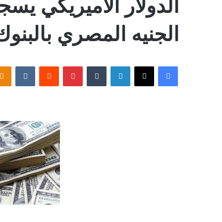
الجنيه المصري بالبنوك
فيسبوك
‫X
لينكدإن
بينتيريست