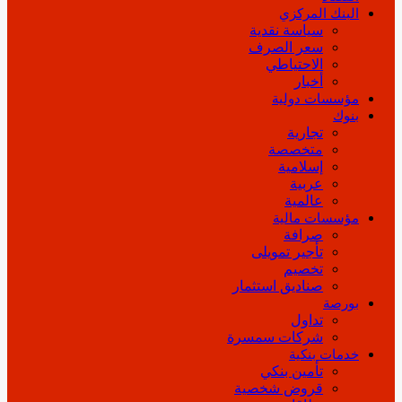
البنك المركزي
سياسة نقدية
سعر الصرف
الاحتياطي
أخبار
مؤسسات دولية
بنوك
تجارية
متخصصة
إسلامية
عربية
عالمية
مؤسسات مالية
صرافة
تأجير تمويلى
تخصيم
صناديق استثمار
بورصة
تداول
شركات سمسرة
خدمات بنكية
تأمين بنكي
قروض شخصية