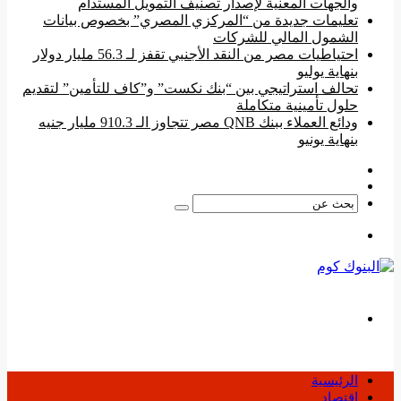
والجهات المعنية لإصدار تصنيف التمويل المستدام
تعليمات جديدة من “المركزي المصري” بخصوص بيانات
الشمول المالي للشركات
احتياطيات مصر من النقد الأجنبي تقفز لـ 56.3 مليار دولار
بنهاية يوليو
تحالف استراتيجي بين “بنك نكست” و”كاف للتأمين” لتقديم
حلول تأمينية متكاملة
ودائع العملاء ببنك QNB مصر تتجاوز الـ 910.3 مليار جنيه
بنهاية يونيو
فيسبوك
‫YouTube
بحث
عن
القائمة
بحث
عن
الرئيسية
اقتصاد