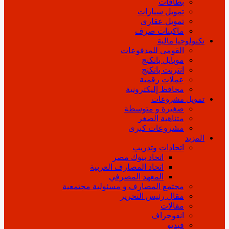
بطاقات
تمويل سيارات
تمويل عقارى
ماكينات صرف
تكنولوجيا مالية
القومى للمدفوعات
موبايل بانكنج
انترنت بانكنج
عملات رقمية
محافظ إليكترونية
تمويل مشروعات
صغيرة و متوسطة
متناهية الصغر
مشروعات كبرى
المزيد
اتحادات وتدريب
اتحاد بنوك مصر
اتحاد المصارف العربية
المعهد المصرفي
مجتمع المصارف و مسئولية مجتمعية
مقال رئيس التحرير
مقالات
انفوجراف
فيديو