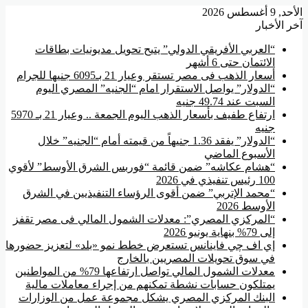
الأحد, 9 أغسطس 2026
آخر الأخبار
“العربي الأفريقي الدولي” يتيح تحويل مديونيات بطاقات
الائتمان حتى 6 أشهر
أسعار الذهب فى مصر تستقر وعيار 21 بـ6095 جنيها للجرام
“الدولار” يواصل الاستقرار امام “الجنيه” المصري اليوم
السبت عند 49.74 جنيه
ارتفاع طفيف بأسعار الذهب اليوم الجمعة .. وعيار 21 بـ 5970
جنيه
“الدولار” يفقد 1.36 جنيهاً من قيمته أمام “الجنيه” خلال
الأسبوع الماضي
“هشام عكاشه” ضمن قائمة “فوربس الشرق الأوسط” لأقوي
100 رئيس تنفيذي في 2026
“محمد الإتربي” ضمن أقوى الرؤساء التنفيذيين في الشرق
الأوسط 2026
“المركزي المصري”: معدلات الشمول المالي فى مصر تقفز
إلى 79% بنهاية يونيو 2026
إي اف چي فاينانس تستعرض خطط نمو «بلد» لتعزيز حضورها
في سوق تحويلات المصريين بالخارج
معدلات الشمول المالي تواصل ارتفاعها 79% من المواطنين
يمتلكون حسابات نشطة تمكنهم من إجراء معاملات مالية
البنك المركزي المصري يشكل مجموعة عمل من الوزارات