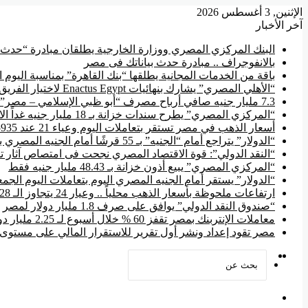
الإثنين, 3 أغسطس 2026
آخر الأخبار
البنك المركزي المصري ووزارة الخارجية يطلقان مبادرة “حدث ب
بالانفوجراف .. مبادرة حدث بياناتك فى مصر
باقة من الخدمات المجانية يطلقها “بنك القاهرة” بمناسبة اليوم 
“الأهلي المصري” يشارك بنهائيات Enactus Egypt لاختيار الفريق الذي يمثل مصر في الخارج
7.3 مليار جنيه صافي أرباح مصرف “أبو ظبي الإسلامي – مصر” فى ستة أشهر
“المركزي المصري” يطرح سندات خزانة بـ 18 مليار جنيه غداً الاثنين
أسعار الذهب في مصر تستقر بتعاملات اليوم وعياء 21 عند 5935 جنيه
“الدولار” يتراجع أمام “الجنيه” بـ 55 قرشًا أمام الجنيه المصري بالتعاملات المسائية
“النقد الدولي”: قوة الاقتصاد المصري نجحت فى امتصاص آثار 
“المركزي المصري” يبيع أذون خزانة بـ 48.43 مليار جنيه فقط
“الدولار” يستقر أمام الجنيه المصري اليوم بتعاملات اليوم الجمعة عند 51
ارتفاعات ملحوظة بأسعار الذهب محلياً .. وعيار 24 يتجاوز الـ 6828 جنيه
“صندوق النقد الدولي” يوافق على صرف 1.8 مليار دولار لمصر
معاملات الإنتربنك بمصر تقفز 60 % خلال أسبوع لـ 2.25 مليار دولار
مصر تقود إعداد ونشر أول تقرير للاستقرار المالي على مستوى إ
‫YouTube
فيسبوك
بحث
عن
القائمة