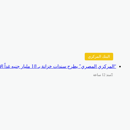
البنك المركزي
“المركزي المصري” يطرح سندات خزانة بـ 18 مليار جنيه غداً الاثنين
منذ 12 ساعة
‫X
ڤايبر
تيلقرام
واتساب
فيسبوك