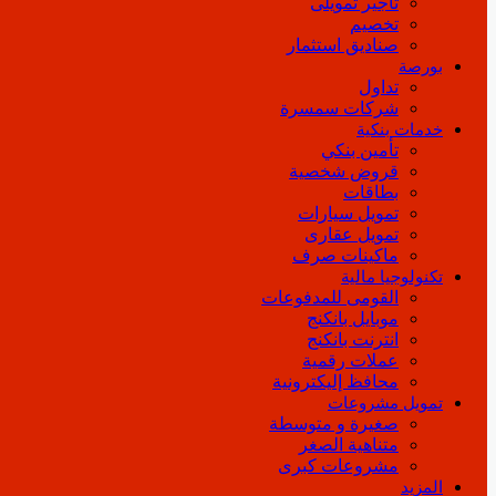
تأجير تمويلى
تخصيم
صناديق استثمار
بورصة
تداول
شركات سمسرة
خدمات بنكية
تأمين بنكي
قروض شخصية
بطاقات
تمويل سيارات
تمويل عقارى
ماكينات صرف
تكنولوجيا مالية
القومى للمدفوعات
موبايل بانكنج
انترنت بانكنج
عملات رقمية
محافظ إليكترونية
تمويل مشروعات
صغيرة و متوسطة
متناهية الصغر
مشروعات كبرى
المزيد