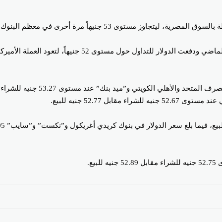
وكان الجنيه المصري قد واصل مسيرة التعافي التي بدأها خلال
يتي و”ميد بنك” عند مستوى 53.27 جنيه للشراء مقابل 53.37 جنيه للبيع.
ل 52.77 جنيه للبيع.
ع.