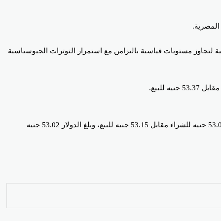
 الأسبوع الماضي ودفعت الدولار للتداول حول مستوى 52 جنيهاً، لتعود العملة الأميركية لتجاوز مستويات قياسية بالتزامن مع استمرار التوترات الجيوسياسية
وفي بنك مصر سجل سعر الدولار 53.07 جنيه للشراء مقابل 53.17 جنيه للبيع، فيما بلغ سعر الدولار في بنوك كريدي أغريكول و”نكست” و”سايب” 53.05 جنيه للشراء مقابل 53.15 جنيه للبيع، وبلغ الدولار 53.02 جنيه