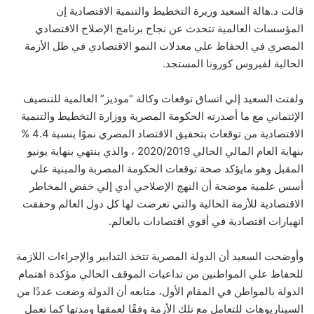
قالت د.هالة السعيد وزيرة التخطيط والتنمية الاقتصادية إن
المؤسسات العالمية تتحدث عن نجاح برنامج الإصلاح الاقتصادي
المصري في الحفاظ علي معدلات النمو الاقتصادي في ظل الأزمة
الحالية لفيروس كورونا المستجد.
ولفتت السعيد إلي اتساق توقعات وكالة “موديز” العالمية للتنصيف
الإئتماني مع ما أصدرته الحكومة المصرية ووزارة التخطيط والتنمية
الاقتصادية من توقعات بتحقيق الاقتصاد المصري نموًا بنسبة 4.4 %
بنهاية العام المالي الحالي 2020/2019 ، والذي ينتهي بنهاية يونيو
المقبل وهو مايؤكد صحة توقعات الحكومة المصربة والمبنية علي
أسس علمية موضحة أن النهج الإصلاحي أدي إلي خفض المخاطر
الاقتصادية للأزمة الحالية والتي تعرضت لها كل دول العالم وحققت
انهيارات اقتصادية في أقوي اقتصادات بالعالم.
وأوضحت السعيد أن الدولة المصرية تتخذ التدابير والإجراءات اللازمة
للحفاظ علي المواطنين من تداعيات الموقف الحالي مؤكدة اهتمام
الدولة بالمواطن في المقام الأول، متابعه أن الدولة وضعت عددًا من
السيناريوهات للتعامل مع تلك الأزمة وفقًا لعمقها ومدتها كما تعمل