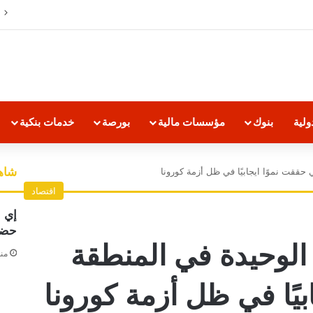
معدلات الشمول المالي تواصل ارتفاعها 79% من المواطنين يمتلكون حسابات نشطة تمكنهم من إجراء معاملات مالية
لية
بنوك
مؤسسات مالية
بورصة
خدمات بنكية
شاهد
حققت نموًا ايجابيًا في ظل أزمة كورونا
اقتصاد
إي 
حضو
الوحيدة في المنطقة
منذ 13 
بيًا في ظل أزمة كورونا