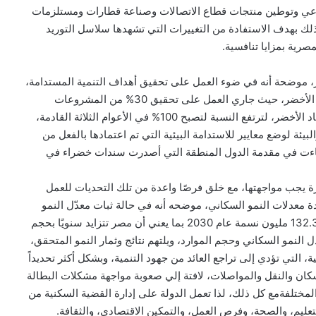
لزراعي وتوطين منتجات قطاع الاتصالات وصناعة قطارات ومستلزمات
ذلك بهدف الاستفادة من التغييرات التي تشهدها سلاسل التوريد
مصرية بمزايا تنافسية.
ر، موضحة أنه في ضوء العمل على تحقيق أهداف التنمية المستدامة،
تتبنى الحكومة المصرية استراتيجية وطنية للانتقال للاقتصاد الأخضر، حيث جاري العمل على تحقيق 30% من المشروعات
الاستثمارية بخطط الدولة لمفاهيم الاستدامة البيئية والاقتصاد الأخضر، لترتفع النسبة لتصبح 100% في الأعوام الثلاثة القادمة،
لبيئة لوضع معايير للاستدامة البيئية التي تم اعتمادها بالفعل من
اءت في مقدمة الدول المنطقة التي أصدرت سندات خضراء في
يرة يجب مواجهتها، مع خلق فرصًا واعدة من تلك التحديات للعمل
دة معدلات النمو السكاني، موضحه أنه في حالة ثبات معدّل النمو
الحالي للسكان والبالغ 2.56٪ سيصل عدد سكان مصر إلى 132.3 مليون نسمة عام 2030 بما يعني أن مصر تتزايد سنويًا بحجم
ختلال بين معدل النمو السكاني وحجم الموارد، ويلتهم نتائج وثمار النمو المتحقق،
، التي تؤدي إلى تراجع العائد من جهود التنمية، وبشكل أكثر تحديداً
سكان والنقل والمواصلات، لافتة إلي صعوبة مواجهة مشكلات البطالة
لمختلفةمع كل ذلك، لذا تعمل الدولة على إدارة القضية السكنية من
تعليم، والصحة، وفرص العمل، والتمكين الاقتصادي، والثقافة.