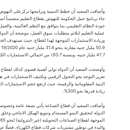
وأضافت السعيد أن خطط التنمية وبرامجها تركزعلى النهوض ب
جاء برنامج عمل الحكومة للنهوض بقطاع التعليم متضمناً استر
جودة النظام التعليمي بما يتوافق مع النظم العالمية، والع
عملية التعليم لتلائم متطلبات سوق العمل، موضحة أن الدولة
47.7 مليار جنيه، وبنسبة 93.7٪ من اجمالي الاستثمارات الكلية، وبمعدل نمو 28% مقارنة بالعام السابق.
وأوضحت السعيد أن الدولة تولي أهمية قصوى كذلك لقطاع الات
تعزيز التوجه نحو التحول الرقمي وتكثيف الاستثمارات في 
زيادة قدرها نحو 300%.
وأضافت السعيد أن قطاع الصناعة يأتي بصفة عامة وخصوصاً ا
الدولة لتحقيق النمو المستدام وتنويع الهيكل الانتاجي وخلق 
ا
والبدء في توطين مشتريات شركات قطاع الكهرباء، فضلًا عن ت