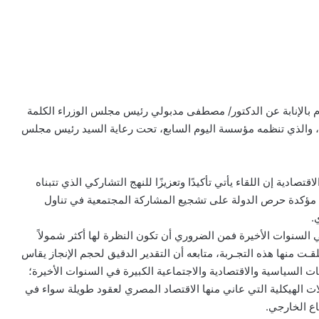
يوم بالإنابة عن الدكتور/ مصطفى مدبولي رئيس مجلس الوزراء الكلمة
الافتتاحية للنسخة الثانية للقمة الاقتصادية لمصر لعام 2020، والذي تنظمه مؤسسة اليوم السابع، تحت رعاية السيد رئيس مجلس
تصادية إن اللقاء يأتي تأكيدًا وتعزيزًا للنهج التشاركي الذي تتبناه
مؤكدة حرص الدولة على تشجيع المشاركة المجتمعية في تناول
.
 السنوات الأخيرة فمن الضروري أن تكون النظرة لها أكثر شمولاً
لقـت منها هذه التجـربة، متابعه أن التقدير الدقيق لحجم الإنجاز يقاس
السياسية والاقتصادية والاجتماعية الكبيرة في السنوات الأخيرة؛
ا من تراكم للاختلالات الهيكلية التي عاني منها الاقتصاد المصري لعقود طويلة سواء في
اع الخارجي.