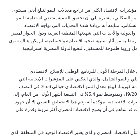
 مؤشرات الاقتصاد الكلي من تراجع معدلات النمو لتبلغ أدني مستوى
ل بكثير من معدل النمو السكاني، مشيرة إلي أن تحقيق التنمية يقتضي استدامة النمو
سكاني، متابعه أنه بزيادة شدة التحديات التي تواجه الاقتصاد
والدولية والأحداث التي شهدتها المنطقة العربية ودول الجوار لمصر
رتبط به من آثار سلبية صحية اقتصادية واجتماعية، لم يكن هناك سوى
ل ورؤية طموحة للمستقبل، لتضع الدولة المصرية استراتيجية
لال المرحلة الأولى للبرنامج الوطني للإصلاح الاقتصادي
تحقيق الاستقرار الكلي والنمو الشامل، والذي انعكس على المؤشرات الإيجابية التي
شهدها الاقتصاد المصري خلال عام 19/2020 وقبل حدوث أزمة كورونا، ليبلغ معدل النمو الاقتصادي حوالي 5.6% في النصف
الأول من العام 19/2020 ونحو 5% خلال الربع الثالث من 19/2020، وبمتوسط نمو 5.4% في التسعة أشهر الأولى من العام، إلى
ات الاقتصادية، مؤكدة أنه رغم هذا الانخفاض النسبي إلا أن جهود
ات قد ساهم في أن يصبح الاقتصاد المصري أكثر مرونة وقدرة على
أن الاقتصاد المصري والذي يعتبر الاقتصاد الوحيد في المنطقة الذي