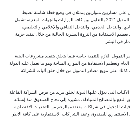
مل على مساريين متوازيين يتمثلان في وضع خطة شاملة لضبط
معدلات النمو السكاني سيبدأ تنفيذها اعتبارًا من مطلع العام المقبل 2021 بالتعاون بين كافة الوزارات والجهات المعنية، تشمل
، والتدخل الخدمي، والتدخل الثقافي والإعلامي والتعليمي،
عظيم الاستفادة من الثروة البشرية الحالية من خلال تنفيذ حزمة
مار في البشر.
ر التمويل اللازم للتنمية خاصة فيما يتعلق بتنفيذ مشروعات البنية
لعام وتعظيم الاستفادة من الموارد المتاحة وهو ما تعمل عليه الدولة
ل كذلك على تنويع مصادر التمويل من خلال خلق آليات للشراكة
آليات التي تعوّل عليها الدولة لخلق مزيد من فرص الشراكة الفاعلة
النفع والمصالح المتبادلة، مشيرة إلي نجاح الصندوق منذ إنشائه
يات للدخول في شراكات متعددة بالرغم من التحديات الاقتصادية
اط الاستثماري للصندوق وعقد الشراكات الاستثمارية على كافة الأطر