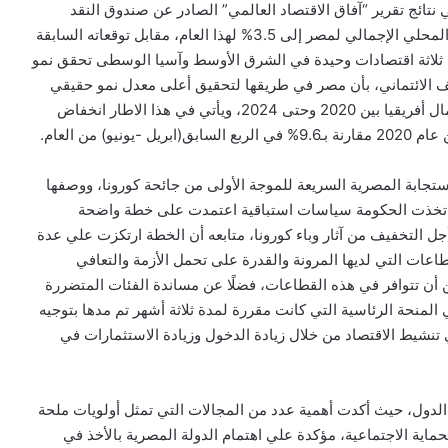
تائج تقرير “آفاق الاقتصاد العالمي” الصادر عن صندوق النقد
الدولي في أكتوبر 2020، والذي رفع فيه توقعاته لنمو الناتج المحلي الإجمالي لمصر إلى 3.5% لهذا العام، مقابل توقعاته السابقة
من ثلاثة اقتصادات وحيدة في الشرق الأوسط وآسيا الوسطى تحقق نمو
تش للتصنيف الائتماني، بأن مصر في طريقها لتحقيق أعلى معدل نمو حقيقي
في الناتج المحلي الإجمالي في منطقة الشرق الأوسط وشمال أفريقيا بين 2020 وحتى 2024، ويأتي في هذا الاطار انخفاض
تجابة المصرية السريعة للموجة الأولى من جائحة كورونا، ووصفها
ث اتخذت الحكومة سياسات استباقية اعتمدت على خطة واضحة
 التخفيف من آثار وباء كورونا، متابعه أن الخطة ارتكزت علي عدة
ات التي لديها المرونة والقدرة على تحمل الأزمة والتعافي
 أن تتوافر في هذه القطاعات، فضلًا عن مساندة الفئات المتضررة
 المنحة الرئاسية التي كانت مقررة لمدة ثلاثة أشهر تم مدها بتوجيه
مهورية حتى نهاية عام 2020، إضافة إلي تنشيط الاقتصاد من خلال زيادة الدخول وزيادة الاستثمارات في
الدول، حيث أكدت أهمية عدد من المجالات التي تمثل أولويات ملحة
ماية الاجتماعية، مؤكدة علي اهتمام الدولة المصرية بالأخذ في