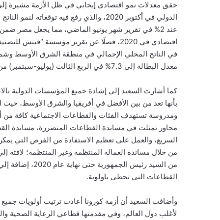
حقق معدلات نمو اقتصادي إيجابي في ظل الأزمة مشيرة إلي ن
عند 2% في تقرير شهر يونيو الماضي، مما يجعل مصر ض
اقتصادي في 2020، فضلًا عن تقرير مؤسسة “في
معدل البطالة إلى 7.3% في الربع الثالث (يوليو-سبتمبر) من عام 2020 مقارنة بـ9.6% في الربع السابق(ابريل -يونيو) من العام.
كما أشارت السعيد إلي إشادة جميع المؤسسات الدولية بالاس
بأنها تعد من بين الأفضل في أفريقيا والشرق الأوسط، حي
ومدروسة تستهدف الفئات والقطاعات الاجتماعية كافة من أجل
محاور تمثلت في مساندة القطاعات المتضررة، مساندة القطاع
السريع، والعمل على تعظيم الاستفادة من الفرص التي يمكن
من خلال مساندة العمالة المنتظمة وغير المنتظمة؛ لافته إلي
من السيد رئيس الج
القطاعات التي تحظى باولوية.
وأضافت السعيد أن أزمة كورونا أعادت ترتيب أولويات جميع 
لأغلب دول العالم، وفي مقدمتها قطاعي الرعاية الصحية والح