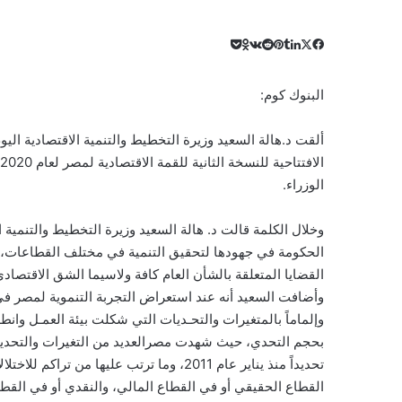
‫X
لينكدإن
‫Pocket
فيسبوك
بينتيريست
Odnoklassniki
البنوك كوم:
ألقت د.هالة السعيد وزيرة التخطيط والتنمية الاقتصادية ال
الوزراء.
وخلال الكلمة قالت د. هالة السعيد وزيرة التخطيط والتنمية الاق
الحكومة في جهودها لتحقيق التنمية في مختلف القطاعات، 
القضايا المتعلقة بالشأن العام كافة ولاسيما الشق الاقتصادي
وأضافت السعيد أنه عند استعراض التجربة التنموية لمصر في
وإلماماً بالمتغيرات والتحـديات التي شكلت بيئة العمـل وانط
بحجم التحدي، حيث شهدت مصرالعديد من التغيرات والتحديات 
تحديداً منذ يناير عام 2011، وما ترتب عليه
القطاع الحقيقي أو في القطاع المالي، والنقدي أو في القط