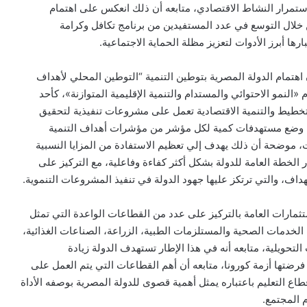
د واستمرار النشاط الاقتصادي، متابعه أن ذلك انعكس على اهتمام
خلال التوسع في عدد المستفيدين من برنامج تكافل وكرامة
رها أبرز الأدوات لتعزيز مظلة الحماية الاجتماعية.
ن اهتمام الدولة المصرية بتوطين التنمية “التوطين المحلي لأهداف
لنمو الاحتوائي والمستدام والتنمية الإقليمية المتوازنة»، كأحد
، مشيرة إلي أن وزارة التخطيط والتنمية الاقتصادية تعمل على مشروعات تنفيذية لتحقيق
لال وضع مستهدفات كمية لكل مؤشر من مؤشرات أهداف التنمية
وضحة أن ذلك يهدف إلي تعظيم الاستفادة من المزايا النسبية
الخطة العامة للدولة بشكل أكثر كفاءة وفاعلية، مع التركيز على
هداف، والتي ترتكز عليها جهود الدولة في تنفيذ المشروعات التنموية.
ستثمارات العامة بالتركيز على عدد من القطاعات الواعدة التي تمثل
الخدمات الصحية والمستلزمات الطبية، الزراعة، الصناعات الغذائية،
التحويلية، متابعه أنه في هذا الإطار تستهدف الدولة زيادة
عكس الأولويات التي فرضتها أزمة كورونا، متابعه أن أهم القطاعات التي يتم العمل على
ع التعليم باعتباره يمثل أهمية قصوى للدولة المصرية بوصفه الأداة
م المجتمع.