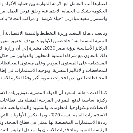
اعتبارها أثناء التعامل مع الأزمة الموازنة بين حماية الأفرا
الحكومة بشبكات الحماية الاجتماعية وخلق فرص العمل، من 
واستمرار تنفيذ مبادرتي “حياة كريمة” و”مراكب النجاة” باعتبا
وتابعت د.هالة السعيد وزيرة التخطيط والتنمية الاقتصادية أ
التنمية المستدامة،” جاء ضمن الأولويات بهدف تحقيق مفهوم «ا
الركائز الأساسية لرؤية مصر 2030
ذلك بالتعاون مع شركاء التنمية المحليين والدوليين من خ
المستدامة على المستوى القومي وعلى مستوى المحافظات، م
للمحافظات والأقاليم المصرية، وتوجيه الاستثمارات في إطار 
المحافظات التي لديها فجوات تنموية أكبر وفقًا لفكرة الاست
كما أكدت د.هالة السعيد أن الدولة المصرية تقوم بزيادة الا
ركيزة أساسية لدفع النمو في المرحلة المقبلة مثل قطاعات 
الاتصالات وتكنولوجيا المعلومات والتشييد والبناء والصناعات 
الاستثمارات العامة بنسبة 70% ، وبما ي
زيادة الاستثمارات المخصصة لها تتمثل في قطاع الصحة، وقطا
الرئيسة للتنمية وبناء قدرات الانسان والـمدخل الرئيس لتقد