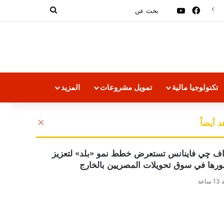
فيسبوك
‫YouTube
بحث
عن
تكنولوجيا مالية
تمويل مشروعات
المزيد
إغلاق
 أيضاً
اف چي فاينانس تستعرض خطط نمو «بلد» لتعزيز
رها في سوق تحويلات المصريين بالخارج
ساعة