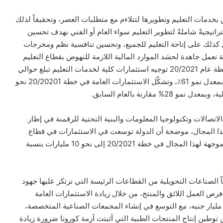
خدمات التعليم وتطويرها لتتلاءم مع متطلبات العصر، وتحقيقاً لذلك
اتيجيةً شاملةً لتطوير التعليم سواء العام أو الفني بهدف تحسين
مل كذلك على إتاحة التعليم للجميع، وتحسين تنافسية نظم ومخرجات
 تعمل جاهدة لحشد الموارد المالية اللازمة للنهوض بقطاع التعليم
وزيادة الاستثمارات الموجهة لهذا لقطاع، حيث تستهدف الخطة عام 20/2021 توجيه استثمارات كلية لخدمات التعليم تبلغ حوالي
50.9 مليار جنيه مقارنة بنحو 31.4 مليار جنيه عام 19/2020 بمعدل نمو 61٪، وتشكّل الاستثمارات العامة في خطة 20/20201 نحو
صالات وتكنولوجيا المعلومات والبنية التحتية للرقمنة في إطار
هذا المجال، موضحة أن الدولة توسعت في الاستثمارات في قطاع
البنية المعلوماتية والرقمنة، حيث ارتفع حجم الاستثمارات الموجهة لهذا المجال في خطة 20/2021 إلى نحو 10 مليارات بنسبة
لصناعات التحويلية من القطاعات الرئيسة التي ترتكز عليها جهود
فرص العمل اللائق والمنتج، من خلال زيادة الاستثمارات العامة
لموجهة لقطاع الصناعات التحويلية (غير البترولية) لنحو 65 مليار جنيه، مع التوسع في إنشاء المجمعات الصناعية المتخصصة،
وطين إنتاج المنتجات الطبية التي أثبتت أزمة كورونا ضرورة زيادة