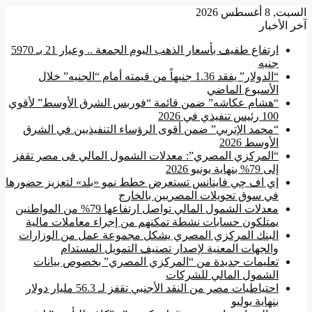
ت, 8 أغسطس 2026
ر الأخبار
ارتفاع طفيف بأسعار الذهب اليوم الجمعة .. وعيار 21 بـ 5970
جنيه
“الدولار” يفقد 1.36 جنيهاً من قيمته أمام “الجنيه” خلال
الأسبوع الماضي
“هشام عكاشه” ضمن قائمة “فوربس الشرق الأوسط” لأقوي
100 رئيس تنفيذي في 2026
“محمد الإتربي” ضمن أقوى الرؤساء التنفيذيين في الشرق
الأوسط 2026
“المركزي المصري”: معدلات الشمول المالي فى مصر تقفز
إلى 79% بنهاية يونيو 2026
إي اف چي فاينانس تستعرض خطط نمو «بلد» لتعزيز حضورها
في سوق تحويلات المصريين بالخارج
معدلات الشمول المالي تواصل ارتفاعها 79% من المواطنين
يمتلكون حسابات نشطة تمكنهم من إجراء معاملات مالية
البنك المركزي المصري يشكل مجموعة عمل من الوزارات
والجهات المعنية لإصدار تصنيف التمويل المستدام
تعليمات جديدة من “المركزي المصري” بخصوص بيانات
الشمول المالي للشركات
احتياطيات مصر من النقد الأجنبي تقفز لـ 56.3 مليار دولار
بنهاية يوليو