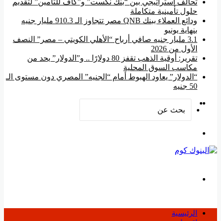
تحالف استراتيجي بين “بنك نكست” و”كاف للتأمين” لتقديم
حلول تأمينية متكاملة
ودائع العملاء ببنك QNB مصر تتجاوز الـ 910.3 مليار جنيه
بنهاية يونيو
3.1 مليار جنيه صافي أرباح “الأهلي الكويتي – مصر” النصف
الأول من 2026
تقرير: أوقية الذهب تقفز 80 دولارًا .. و”الدولار” يحد من
مكاسب السوق المحلية
“الدولار” يعاود الهبوط أمام “الجنيه” المصري دون مستوى الـ
50 جنيه
‫YouTube
فيسبوك
بحث
عن
القائمة
بحث
عن
الرئيسية