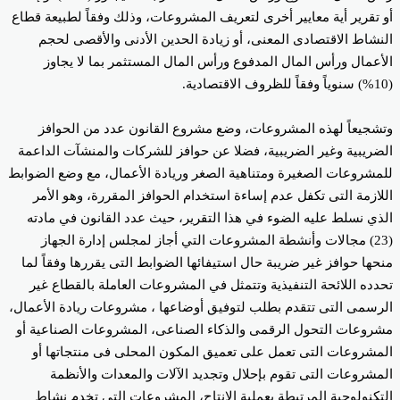
 تقرير أية معايير أخرى لتعريف المشروعات، وذلك وفقاً لطبيعة قطاع
نشاط الاقتصادى المعنى، أو زيادة الحدين الأدنى والأقصى لحجم
أعمال ورأس المال المدفوع ورأس المال المستثمر بما لا يجاوز
شجيعاً لهذه المشروعات، وضع مشروع القانون عدد من الحوافز
ضريبية وغير الضريبية، فضلا عن حوافز للشركات والمنشآت الداعمة
مشروعات الصغيرة ومتناهية الصغر وريادة الأعمال، مع وضع الضوابط
لازمة التى تكفل عدم إساءة استخدام الحوافز المقررة، وهو الأمر
ذي نسلط عليه الضوء في هذا التقرير، حيث عدد القانون في مادته
(23) مجالات وأنشطة المشروعات التي أجاز لمجلس إدارة الجهاز
حها حوافز غير ضريبة حال استيفائها الضوابط التى يقررها وفقاً لما
دده اللائحة التنفيذية وتتمثل في المشروعات العاملة بالقطاع غير
رسمى التى تتقدم بطلب لتوفيق أوضاعها ، مشروعات ريادة الأعمال،
روعات التحول الرقمى والذكاء الصناعى، المشروعات الصناعية أو
مشروعات التى تعمل على تعميق المكون المحلى فى منتجاتها أو
مشروعات التى تقوم بإحلال وتجديد الآلات والمعدات والأنظمة
تكنولوجية المرتبطة بعملية الإنتاج، المشروعات التى تخدم نشاط