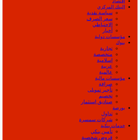
اقتصاد
البنك المركزي
سياسة نقدية
سعر الصرف
الاحتياطي
أخبار
مؤسسات دولية
بنوك
تجارية
متخصصة
إسلامية
عربية
عالمية
مؤسسات مالية
صرافة
تأجير تمويلى
تخصيم
صناديق استثمار
بورصة
تداول
شركات سمسرة
خدمات بنكية
تأمين بنكي
قروض شخصية