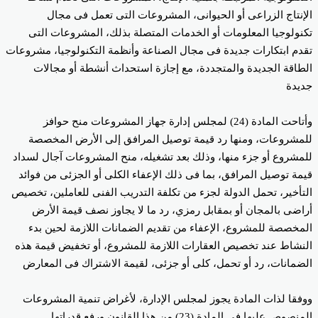
إنتاج الزراعى أو الحيوانى، المشروعات التى تعمل فى مجال
نولوجيا المعلومات أو الخدمات المتصلة بذلك، المشروعات التى
دم ابتكارات جديدة فى مجال الصناعة وأنظمة التكنولوجيا، مشروعات
طاقة الجديدة والمتجددة، مع إجازة استحداث أنشطة أو مجالات
يدة
وأتاحت المادة (24) لمجلس إدارة جهاز المشروعات منح حوافز
مشروعات، ومنها رد قيمة توصيل المرافق إلى الأرض المخصصة
مشروع أو جزء منها، وذلك بعد تشغيله، منح المشروعات آجال لسداد
مة توصيل المرافق، بما فى ذلك الإعفاء الكلى أو الجزئى من فوائد
تأخير، تحمل الدولة لجزء من تكلفة التدريب الفنى للعاملين، تخصيص
اضى بالمجان أو بمقابل رمزي، رد ما لا يجاوز نصف قيمة الأرض
مخصصة للمشروع، الإعفاء من تقديم الضمانات اللازمة لحين بدء
نشاط عند تخصيص العقارات اللازمة للمشروع، أو تخفيض قيمة هذه
ضمانات، رد أو تحمل، كلى أو جزئى، لقيمة الاشتراك فى المعارض
فقا لذات المادة يجوز لمجلس الإدارة، لأغراض تنمية المشروعات
المنصوص عليها فى المادة (23) من هذا القانون ورفع قدراتها