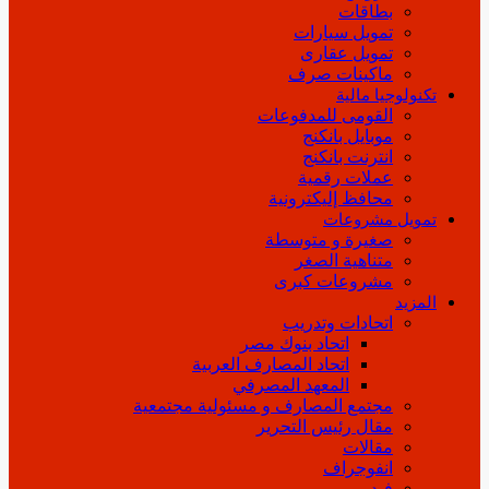
بطاقات
تمويل سيارات
تمويل عقارى
ماكينات صرف
تكنولوجيا مالية
القومى للمدفوعات
موبايل بانكنج
انترنت بانكنج
عملات رقمية
محافظ إليكترونية
تمويل مشروعات
صغيرة و متوسطة
متناهية الصغر
مشروعات كبرى
المزيد
اتحادات وتدريب
اتحاد بنوك مصر
اتحاد المصارف العربية
المعهد المصرفي
مجتمع المصارف و مسئولية مجتمعية
مقال رئيس التحرير
مقالات
انفوجراف
فيديو