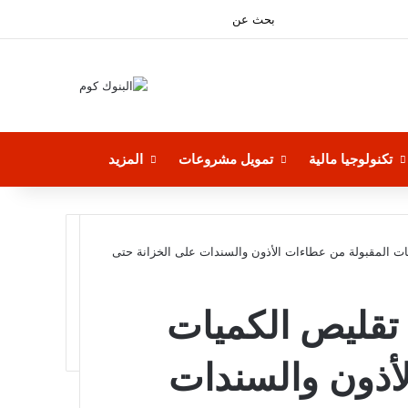
فيسبوك
بحث
‫YouTube
عن
تكنولوجيا مالية
تمويل مشروعات
المزيد
ميات المقبولة من عطاءات الأذون والسندات على الخزانة حتى
ة تقليص الكميات
أذون والسندات