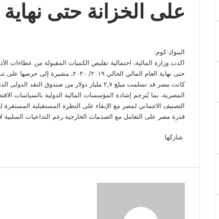
على الخزانة حتى نهاية ا
‫X
فيسبوك
لينكدإن
‫Pocket
بينتيريست
Odnoklassniki
البنوك كوم:
اكدت وزارة المالية، احتمالية تقليص الكميات المقبولة من عطاءات الأذ
حتى نهاية العام المالي الحالي ٢٠١٩/ ٢٠٢٠، مشيرة إلى حرصها على تنويع مصادر التمويل لتخفيض تكلفة الاقتراض.
كانت مصر قد تسلمت مبلغ ٢,٧ مليار دولار من صندوق ا
المصرية، بما يُترجم إشادة المؤسسات المالية الدولية بالسياسات الاقتص
التصنيف الائتماني لمصر مع الإبقاء على النظرة المستقبلية المستقرة
قدرة مصر على التعامل مع الصدمات الخارجية رغم التداعيات السلبية 
‫X
فيسبوك
لينكدإن
‫Pocket
بينتيريست
Odnoklassniki
شاركها
‫X
فيسبوك
لينكدإن
طباعة
بينتيريست
‫Pocket
مشاركة
Odnoklassniki
عبر
البريد