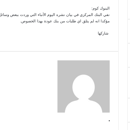
البنوك كوم:
نفي البنك المركزي في بيان نشره اليوم الأنباء التي وردت ببعض وسائل
مؤكدا انه لم يتلق اي طلبات من بنك عودة بهذا الخصوص.
‫X
فيسبوك
لينكدإن
‫Pocket
بينتيريست
Odnoklassniki
شاركها
‫X
فيسبوك
لينكدإن
طباعة
بينتيريست
‫Pocket
مشاركة
Odnoklassniki
عبر
البريد
.