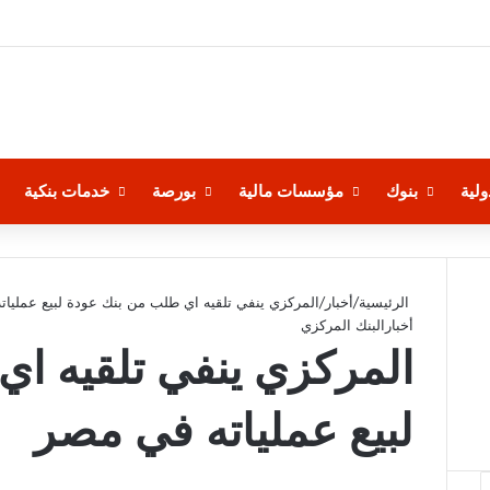
لية
بنوك
مؤسسات مالية
بورصة
خدمات بنكية
الرئيسية
/
أخبار
/
المركزي ينفي تلقيه اي طلب من بنك عودة لبيع عمليا
أخبار
البنك المركزي
المركزي ينفي تلقيه ا
لبيع عملياته في مصر
‫X
فيسبوك
لينكدإن
‫Pocket
بينتيريست
Odnoklassniki