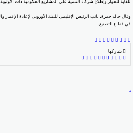
للغاية للحوار وإطلاع شركاء التنمية على المشاريع الحكومية ذات الأولوية”
وقال خالد حمزة، نائب الرئيس الإقليمي للبنك الأوروبى لإعادة الإعمار 
في قطاع التصنيع.
‫Pocket
‫X
Odnoklassniki
بينتيريست
لينكدإن
فيسبوك
شاركها
‫X
Odnoklassniki
‫Pocket
مشاركة
بينتيريست
لينكدإن
فيسبوك
طباعة
عبر
البريد
.