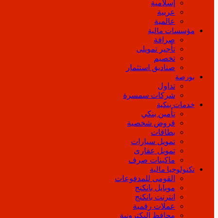
إسلامية
عربية
عالمية
مؤسسات مالية
صرافة
تأجير تمويلى
تخصيم
صناديق استثمار
بورصة
تداول
شركات سمسرة
خدمات بنكية
تأمين بنكي
قروض شخصية
بطاقات
تمويل سيارات
تمويل عقارى
ماكينات صرف
تكنولوجيا مالية
القومى للمدفوعات
موبايل بانكنج
انترنت بانكنج
عملات رقمية
محافظ إليكترونية