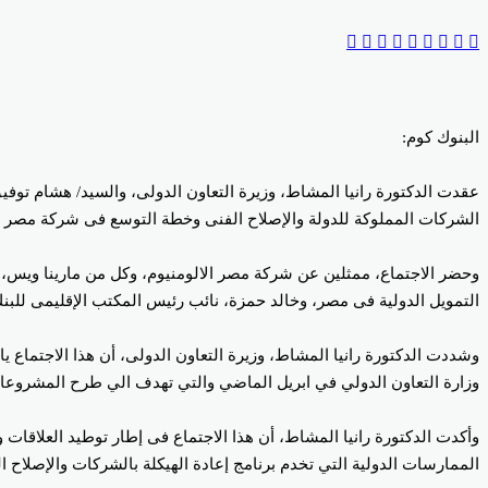
‫Pocket
‫X
Odnoklassniki
بينتيريست
لينكدإن
فيسبوك
البنوك كوم:
عقدت الدكتورة رانيا المشاط، وزيرة التعاون الدولى، والسيد/ هشام توفي
الشركات المملوكة للدولة والإصلاح الفنى وخطة التوسع فى شركة مصر لل
وحضر الاجتماع، ممثلين عن شركة مصر الالومنيوم، وكل من مارينا ويس، ا
التمويل الدولية فى مصر، وخالد حمزة، نائب رئيس المكتب الإقليمى للبنك ا
وشددت الدكتورة رانيا المشاط، وزيرة التعاون الدولى، أن هذا الاجتماع 
وزارة التعاون الدولي في ابريل الماضي والتي تهدف الي طرح المشروعات 
وأكدت الدكتورة رانيا المشاط، أن هذا الاجتماع فى إطار توطيد العلاقات
الممارسات الدولية التي تخدم برنامج إعادة الهيكلة بالشركات والإصلاح 