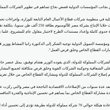
ص بجانب المؤسسات الدولية قصص نجاح تساهم فى تطوير الشركات المملوكة 
لية في منظومة شركات قطاع الأعمال العام التابعة للوزارة، وإجراءات ت
 كاملة وإعداد مستندات الطرح لاختيار مقاول عام للمشروع، علما بأن آخر موعد ل
مؤسسة التمويل الدولية توجيه الشكر إلى الدكتورة رانيا المشاط ووزير قط
تثمارات القطاع الخاص وخلق فرص العمل”.
لشركات المملوكة للدولة، الذي يقوده الوزير هشام توفيق، يمثل عنصر حا
ز على الشفافية وحوكمة الشركات القوية وخلق فرص متكافئة لجميع المشا
 إصلاح الشركات المملوكة للدولة ومشاركة القطاع الخاص من خلال تعزيز 
:”بعد عدة سنوات من الإصلاحات الاقتصادية الناجحة في مصر والتي ركزت 
مشاركة القطاع الخاص بما يساهم في تحسين الإنتاجية والقدرة التنافسية
وأضافت:” قامت وزارة قطاع الأعمال العام بعمل هائل في إعداد خطط لإعادة هيكلة حوالي 70 