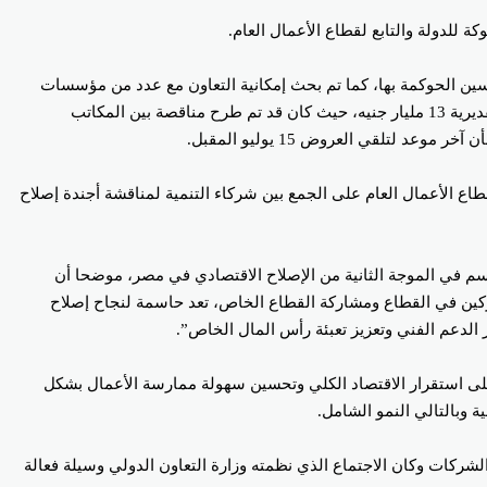
للدولة والتابع لقطاع الأعمال العام.
حسين الحوكمة بها، كما تم بحث إمكانية التعاون مع عدد من مؤسسات
التمويل الدولية، في تمويل عدد من المشروعات ومن بينها، مشروع تحديث خلايا الإنتاج بشركة مصر للألومنيوم بطاقة 250 ألف طن سنويا، بتكلفة تقديرية 13 مليار جنيه، حيث كان قد تم طرح مناقصة بين المكاتب
تلقي العروض 15 يوليو المقبل.
اع الأعمال العام على الجمع بين شركاء التنمية لمناقشة أجندة إصلاح
سم في الموجة الثانية من الإصلاح الاقتصادي في مصر، موضحا أن
ركين في القطاع ومشاركة القطاع الخاص، تعد حاسمة لنجاح إصلاح
الدعم الفني وتعزيز تعبئة رأس المال الخاص”.
على استقرار الاقتصاد الكلي وتحسين سهولة ممارسة الأعمال بشكل
 وبالتالي النمو الشامل.
شركة مملوكة للدولة بطريقة تؤدى إلى تحسين أداء الشركات وكان الاجتماع الذي نظمته وزارة التعاون الدولي وسيلة فعالة