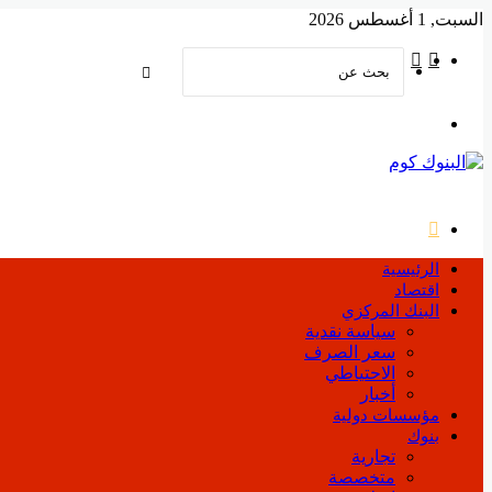
السبت, 1 أغسطس 2026
‫YouTube
فيسبوك
بحث
عن
القائمة
بحث
عن
الرئيسية
اقتصاد
البنك المركزي
سياسة نقدية
سعر الصرف
الاحتياطي
أخبار
مؤسسات دولية
بنوك
تجارية
متخصصة