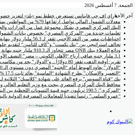
الجمعة, 7 أغسطس 2026
آخر الأخبار
إي اف چي فاينانس تستعرض خطط نمو «بلد» لتعزيز حضوره
معدلات الشمول المالي تواصل ارتفاعها 79% من المواطنين يمتلكون حسابات نشطة تمكنهم من إجراء معاملات مالية
البنك المركزي المصري يشكل مجموعة عمل من الوزارات والجها
تعليمات جديدة من “المركزي المصري” بخصوص بيانات الشمول
احتياطيات مصر من النقد الأجنبي تقفز لـ 56.3 مليار دولار بنهاية يوليو
تحالف استراتيجي بين “بنك نكست” و”كاف للتأمين” لتقديم حلول
ودائع العملاء ببنك QNB مصر تتجاوز الـ 910.3 مليار جنيه بنهاية يونيو
3.1 مليار جنيه صافي أرباح “الأهلي الكويتي – مصر” النصف الأول من 2026
تقرير: أوقية الذهب تقفز 80 دولارًا .. و”الدولار” يحد من مكاسب السوق المحلية
“الدولار” يعاود الهبوط أمام “الجنيه” المصري دون مستوى الـ 50 جنيه
“التعمير والإسكان” يطرح الشهادة “الماسية” بعائد ثابت 17.5 % سنوياً
بنك “قناة السويس” يرفع العائد على شهادة “كلاسيك” الثلاثية لـ 17.85 %
محافظ البنك المركزي المصري يبحث مع وزير التعليم العالي وال
“المركزى”: 190.5 تريليون جنيه قيمة التسويات اللحظية بين البنوك منذ بداية 2026
“عمرو السلمي” رئيساً تنفيذياً للمعاملات المصرفية الدولية بال
القائمة