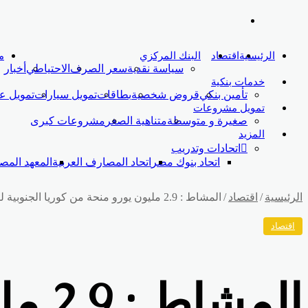
بحث
عن
الرئيسية
اقتصاد
البنك المركزي
م
سياسة نقدية
سعر الصرف
الاحتياطي
أخبار
خدمات بنكية
تأمين بنكي
قروض شخصية
بطاقات
تمويل سيارات
تمويل ع
تمويل مشروعات
صغيرة و متوسطة
متناهية الصغر
مشروعات كبرى
المزيد
اتحادات وتدريب
اتحاد بنوك مصر
اتحاد المصارف العربية
المعهد الم
الرئيسية
/
اقتصاد
/
المشاط : 2.9 مليون يورو منحة من كوريا الجنوبية لتطوير نظام ميكنة الملكية الفكرية فى براءات الاختراع المصرى
اقتصاد
المش