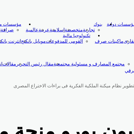
ؤسسات دولية
بنوك
مؤسسات ما
تجارية
متخصصة
إسلامية
عربية
عالمية
صرافة
ت
تكنولوجيا مالية
قارى
ماكينات صرف
القومى للمدفوعات
موبايل بانكنج
انترنت بانك
مجتمع المصارف و مسئولية مجتمعية
مقال رئيس التحرير
مقالات
ا
صرفي
اط : 2.9 مليون يورو منح