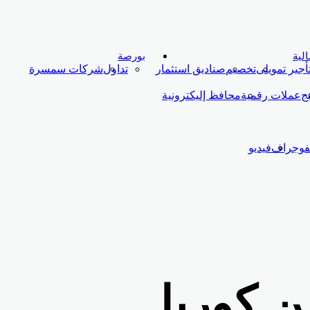
لية
بورصة
أجير تمويلى
تخصيم
صناديق استثمار
تداول
شركات سمسرة
نج
عملات رقمية
محافظ إليكترونية
نفوجراف
فيديو
ة من كوريا