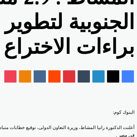
الجنوبية لتطوير 
براءات الاختراع
فيسبوك
‫X
لينكدإن
بينتيريست
klassniki
ket
البنوك كوم:
في مصر .