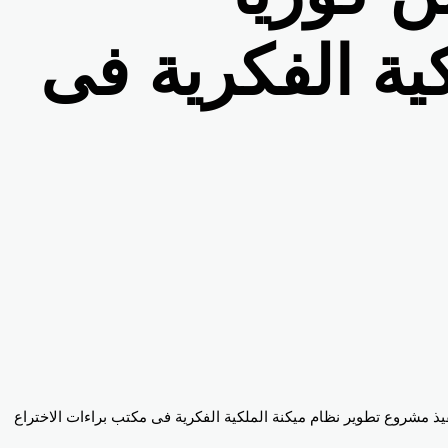
كية الفكرية فى
ات متبادلة مع كوريا الجنوبية لتقديم منحة بقيمة 2.9 مليون دولار للمساهمة فى تنفيذ مشروع تطوير نظام ميكنة الملكية الفكرية فى مكتب براءات الاختراع