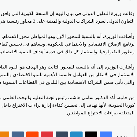
التعاون الدولى لسرد الشراكات الدولية والمبنية على 3 محاور رئيسية هي المواطن محور الاهتمام والمشروعات الجارية والهدف هو القوة الدافعة.
وأضافت الوزيرة، أنه بالنسبة للمحور الأول وهو المواطن محور الاهتمام،
برنامج الإصلاح الاقتصادي والاجتماعي للحكومة، ويساهم فى تحسين كفاء
وتطوير التكنولوجيا، واستثمار كل ذلك فى خدمة أهداف التنمية الاقتصادية 
وأشارت الوزيرة إلى أنه بالنسبة للمحور الثالث وهو الهدف هو القوة الد
الاستثمار في الابتكار من العوامل حاسمة الأهمية للنمو الاقتصادي والت
والتى تأتى ضمن الشراكة الاقتصادية بين البلدين في القطاعات التنموية ذات
من جانبه، أكد الدكتور سامى هاشم، رئيس لجنة التعليم والبحث العلمى ب
كوريا الجنوبية، لأنها تهدف إلى تحسين كفاءة إدارة براءات الاختراع دا
المتعلقة ببراءات الاختراع للمواطنين.
فيسبوك
‫X
لينكدإن
بينتيريست