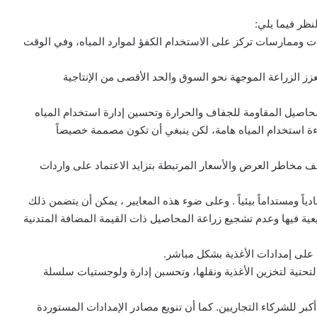
لنظر فيما يلي:
ت وممارسات تركز على الاستخدام الكفؤ لموارد المياه، وفي الوقت
عزز الزراعة الموجهة نحو السوق والحد الأقصى من الإنتاجية
لمحاصيل المقاومة للجفاف والحرارة وتحسين إدارة استخدام المياه
فاءة استخدام المياه هامة، لكن ينبغي أن تكون مصممة خصيصاً
خفف مخاطر العرض والأسعار المرتبطة بتزايد الاعتماد على واردات
ادياً ومستداماً بيئياً . وعلى ضوء هذه المعايير ، يمكن أن يتضمن ذلك
يعية فيها وعدم تشجيع زراعة المحاصيل ذات القيمة المضافة المتدنية
التحتية لتخزين الأغذية ونقلها، وتحسبن إدارة ولوجستيات سلسلة
كبر للشركاء التجاريين. كما أن تنويع مصادر الإمدادات المستوردة