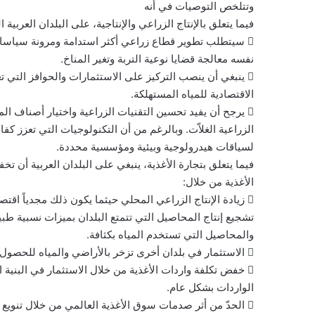
وتتلخص التوصيات في أنه
فيما يتعلق بالإنتاج الزراعي والإنتاجية، على البلدان العربية ا
 سيتطلب تطوير قطاع زراعي أكثر استدامة ومرونة سياسا
نفسه معالجة قضايا نوعية التربة وتغير المناخ.
 ينبغي أن ينصب التركيز على الاستثمارات والحوافز التي ت
الاقتصادية للمياه المستهلكة.
 يرجح أن يفيد تحسين التقنيات الزراعية واختيار أصناف ا
الزراعية الغلاّت. وبالرغم من أن التكنولوجيات التي تعزز ك
لسياقات هيدرولوجية وبيئية ومؤسسية محددة.
فيما يتعلق بتجارة الأغذية، ينبغي على البلدان العربية أن ت
الأغذية من خلال:
 زيادة الإنتاج الزراعي المحلي حيثما يكون ذلك مجدياً اقتص
تشجيع إنتاج المحاصيل التي تتمتع البلدان بميزات نسبية طب
والمحاصيل التي تستخدم المياه بكثافة.
 الاستثمار في بلدان أخرى تزخر بالأراضي والمياه للحصول على إمدادات الأغذية بشكل مباشر.
 خفض تكلفة واردات الأغذية من خلال الاستثمار في البنية 
الواردات بشكل عام.
 الحدّ من أثر صدمات سوق الأغذية العالمي من خلال تنويع أ