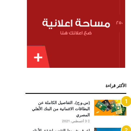
الأكثر قراءة
(س.و.ج).. التفاصيل الكاملة عن
البطاقات الائتمانية من البنك الأهلي
المصري
3 أغسطس، 2021
اعرف شروط التقديم لشقق الأيتام