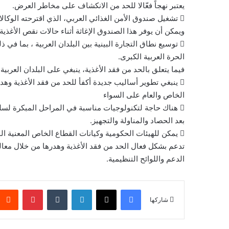
يعتبر نهجاً فعّالا للحد من الانكشاف على مخاطر العرض.
 تشغيل صندوق الأمن الغذائي العربي، الذي اقترحته الوكالا
ويمكن أن يوفر هذا الصندوق الإغاثة أثناء حالات نقص الأغذية
 توسيع نطاق التجارة البينية بين البلدان العربية ، بما في
الحرة العربية الكبرى.
فيما يتعلق بالحد من فقد الأغذية، ينبغي على البلدان العربية
 ينبغي تطوير أساليب جديدة أكفأ للحد من فقد الأغذية وه
الخاص والعام على السواء
 هناك حاجة لتكنولوجيات مناسبة في المراحل المبكرة لسلسل
بعد الحصاد والمناولة والتجهيز.
 يمكن للهيئات الحكومية وكيانات القطاع الخاص المعنية ال
تدعم بشكل فعال الحد من فقد الأغذية وهدرها من خلال معال
الدعم واللوائح التنظيمية.
فيسبوك
‫X
لينكدإن
بينتيريس
شاركها