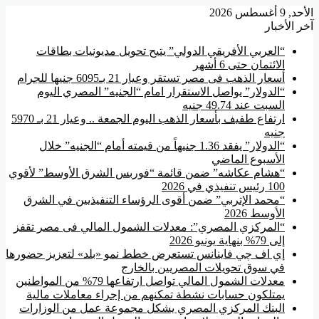
, 9 أغسطس 2026
ر الأخبار
“العربي الأفريقي الدولي” يتيح تحويل مديونيات بطاقات
الائتمان حتى 6 أشهر
أسعار الذهب فى مصر تستقر وعيار 21 بـ6095 جنيها للجرام
“الدولار” يواصل الاستقرار امام “الجنيه” المصري اليوم
السبت عند 49.74 جنيه
ارتفاع طفيف بأسعار الذهب اليوم الجمعة .. وعيار 21 بـ 5970
جنيه
“الدولار” يفقد 1.36 جنيهاً من قيمته أمام “الجنيه” خلال
الأسبوع الماضي
“هشام عكاشه” ضمن قائمة “فوربس الشرق الأوسط” لأقوي
100 رئيس تنفيذي في 2026
“محمد الإتربي” ضمن أقوى الرؤساء التنفيذيين في الشرق
الأوسط 2026
“المركزي المصري”: معدلات الشمول المالي فى مصر تقفز
إلى 79% بنهاية يونيو 2026
إي اف چي فاينانس تستعرض خطط نمو «بلد» لتعزيز حضورها
في سوق تحويلات المصريين بالخارج
معدلات الشمول المالي تواصل ارتفاعها 79% من المواطنين
يمتلكون حسابات نشطة تمكنهم من إجراء معاملات مالية
البنك المركزي المصري يشكل مجموعة عمل من الوزارات