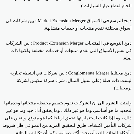
خام لقطع غيار السيارات.)
دمج التوسع في الاسواق Market-Extension Merger : بين شركات في
واق مختلفة تقدم منتجات أو خدمات متشابهة.
دمج التوسع في المنتجات Product -Extension Merger : بين الشركات
 نفس الأسواق التي تقدم منتجات أو خدمات مختلفة ولكنها ذات
ة.
دمج مختلط Conglomerate Merger : بين شركات في أنشطة تجارية
ست ذات صلة (على سبيل المثال، شراء شركة ملابس لشركة
مجيات)
فتت النشرة الى ان الشركات تقوم بتقييم محفظة منتجاتها وخدماتها
حديد ما هو أساسي وما هو غير ذلك ، وما يحقق أداء جيد وما هو غير
ك ، وما إذا كانت استثماراتها تحقق ارباحا كما هو متوقع. ويتعين على
كات التأمين اكتشاف طرق لتحقيق المزيد من النمو في ظل شروط
حكام الوثائق التي أصبحت أكثر صرامة ، كما أن تكاليف الوثائق