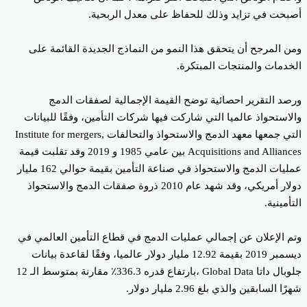
بحت في تزايد وذلك للحفاظ على معدل الربحية.
ن المرجح أن يتحقق هذا النمو من النماذج الجديدة القائمة على
خدمات والمنتجات المبتكرة.
صد التقرير احصائية توضح القيمة الإجمالية لصفقات الدمج
لاستحواذ عالميا التي شاركت فيها شركات التأمين، وفقًا للبيانات
التي جمعها معهد الدمج والاستحواذ والتحالفات Institute for mergers,
Acquisitions and Alliances بين عامي 1985 و 2019 وقد تقلبت قيمة
عمليات الدمج والاستحواذ في صناعة التأمين بقيمة حوالي 162 مليار
دولار أمريكي، وقد شهد عام 2010 ذروة صفقات الدمج والاستحواذ
تأمينية.
م الإعلان عن إجمالي عمليات الدمج في قطاع التأمين العالمي في
ديسمبر 2019 بقيمة 12.92 مليار دولار عالميا، وفقًا لقاعدة بيانات
جلوبال داتا Global Data ،بارتفاع قدره 336.3٪ مقارنة بمتوسط الـ 12
ًا السابقين والذي بلغ 2.96 مليار دولار.