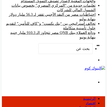
والجهات المعنية لإصدار تصنيف التمويل المستدام
تعليمات جديدة من “المركزي المصري” بخصوص بيانات
الشمول المالي للشركات
احتياطيات مصر من النقد الأجنبي تقفز لـ 56.3 مليار دولار
بنهاية يوليو
تحالف استراتيجي بين “بنك نكست” و”كاف للتأمين” لتقديم
حلول تأمينية متكاملة
ودائع العملاء ببنك QNB مصر تتجاوز الـ 910.3 مليار جنيه
بنهاية يونيو
‫YouTube
فيسبوك
بحث
عن
القائمة
بحث
عن
الرئيسية
اقتصاد