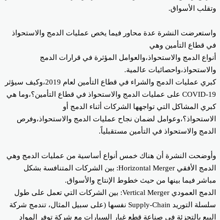
قلب الأسواق.
ستعرضت النشرة عدة محاور فيما يخص عمليات الدمج والاستحواذ
 قطاع التأمين وهي
واع الدمج والاستحواذ،والعوامل المؤثرة في قرارات الدمج
لاستحواذ،واحصائيات عالمية.
كبري عمليات الدمج والشراء في قطاع التأمين لعام 2019،وكيف سيؤثر
COVID-19 على عمليات الدمج والاستحواذ في قطاع التأمين؟،وما هي
ري المشاكل التي تواجهها الشركات أثناء الدمج أو
استحواذ؟،وعوامل لضمان نجاح عمليات الدمج والاستحواذ،وفرص
دمج والاستحواذ في التأمين مستقبلياً.
وضحت النشرة أن هناك خمس أنواع أساسية من عمليات الدمج وهي
الدمج الأفقي Horizontal Merger: بين الشركات المتنافسة بشكل
اشر فيما بينها من حيث خطوط الإنتاج والأسواق.
الدمج العمودي Vertical Merger: بين الشركات التي تعمل على طول
سلسلة التوريد Supply-Chain نفسها (على سبيل المثال، تندمج شركة
بيع بالتجزئة في صناعة قطع غيار السيارات مع شركة توفر المواد