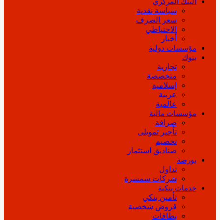
البنك المركزي
سياسة نقدية
سعر الصرف
الاحتياطي
أخبار
مؤسسات دولية
بنوك
تجارية
متخصصة
إسلامية
عربية
عالمية
مؤسسات مالية
صرافة
تأجير تمويلى
تخصيم
صناديق استثمار
بورصة
تداول
شركات سمسرة
خدمات بنكية
تأمين بنكي
قروض شخصية
بطاقات