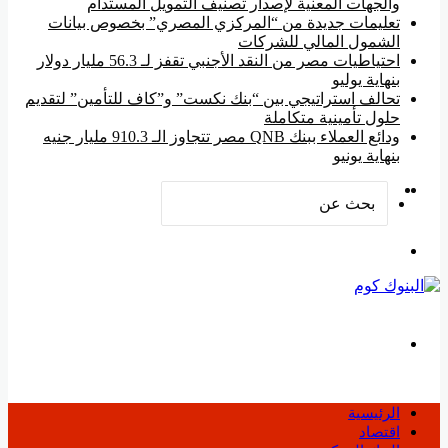
والجهات المعنية لإصدار تصنيف التمويل المستدام
تعليمات جديدة من “المركزي المصري” بخصوص بيانات
الشمول المالي للشركات
احتياطيات مصر من النقد الأجنبي تقفز لـ 56.3 مليار دولار
بنهاية يوليو
تحالف استراتيجي بين “بنك نكست” و”كاف للتأمين” لتقديم
حلول تأمينية متكاملة
ودائع العملاء ببنك QNB مصر تتجاوز الـ 910.3 مليار جنيه
بنهاية يونيو
‫YouTube
فيسبوك
بحث
عن
القائمة
بحث
عن
الرئيسية
اقتصاد