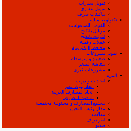
تمويل سيارات
تمويل عقارى
ماكينات صرف
تكنولوجيا مالية
القومى للمدفوعات
موبايل بانكنج
انترنت بانكنج
عملات رقمية
محافظ إليكترونية
تمويل مشروعات
صغيرة و متوسطة
متناهية الصغر
مشروعات كبرى
المزيد
اتحادات وتدريب
اتحاد بنوك مصر
اتحاد المصارف العربية
المعهد المصرفي
مجتمع المصارف و مسئولية مجتمعية
مقال رئيس التحرير
مقالات
انفوجراف
فيديو