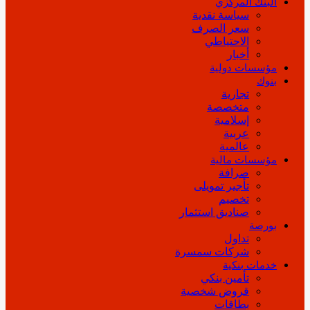
البنك المركزي
سياسة نقدية
سعر الصرف
الاحتياطي
أخبار
مؤسسات دولية
بنوك
تجارية
متخصصة
إسلامية
عربية
عالمية
مؤسسات مالية
صرافة
تأجير تمويلى
تخصيم
صناديق استثمار
بورصة
تداول
شركات سمسرة
خدمات بنكية
تأمين بنكي
قروض شخصية
بطاقات