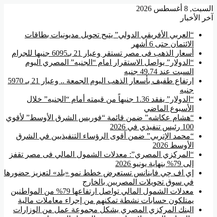
ت, 8 أغسطس 2026
ر الأخبار
“العربي الأفريقي الدولي” يتيح تحويل مديونيات بطاقات
الائتمان حتى 6 أشهر
أسعار الذهب فى مصر تستقر وعيار 21 بـ6095 جنيها للجرام
“الدولار” يواصل الاستقرار امام “الجنيه” المصري اليوم
السبت عند 49.74 جنيه
ارتفاع طفيف بأسعار الذهب اليوم الجمعة .. وعيار 21 بـ 5970
جنيه
“الدولار” يفقد 1.36 جنيهاً من قيمته أمام “الجنيه” خلال
الأسبوع الماضي
“هشام عكاشه” ضمن قائمة “فوربس الشرق الأوسط” لأقوي
100 رئيس تنفيذي في 2026
“محمد الإتربي” ضمن أقوى الرؤساء التنفيذيين في الشرق
الأوسط 2026
“المركزي المصري”: معدلات الشمول المالي فى مصر تقفز
إلى 79% بنهاية يونيو 2026
إي اف چي فاينانس تستعرض خطط نمو «بلد» لتعزيز حضورها
في سوق تحويلات المصريين بالخارج
معدلات الشمول المالي تواصل ارتفاعها 79% من المواطنين
يمتلكون حسابات نشطة تمكنهم من إجراء معاملات مالية
البنك المركزي المصري يشكل مجموعة عمل من الوزارات