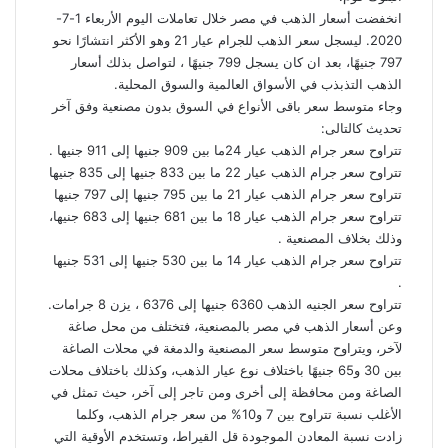
انخفضت أسعار الذهب في مصر خلال تعاملات اليوم الأربعاء 1-7-
2020. ليسجل سعر الذهب للجرام عيار 21 وهو الأكثر انتشارًا نحو
797 جنيهًا، بعد ان كان يسجل 799 جنيهًا ، لتواصل بذلك أسعار
الذهب التذبذب في الأسواق العالمية والسوق المحلية.
وجاء متوسط سعر باقى الأنواع في السوق بدون مصنعية وفق آخر
تحديث كالتالى:
تتراوح سعر جرام الذهب عيار 24ما بين 909 جنيها إلى 911 جنيها .
تتراوح سعر جرام الذهب عيار 22 ما بين 833 جنيها إلى 835 جنيها
تتراوح سعر جرام الذهب عيار 21 ما بين 795 جنيها إلى 797 جنيها
تتراوح سعر جرام الذهب عيار 18 ما بين 681 جنيها إلى 683 جنيها،
وذلك بخلاف المصنعية .
تتراوح سعر جرام الذهب عيار 14 ما بين 530 جنيها إلى 531 جنيها
.
تتراوح سعر الجنيه الذهب 6360 جنيها إلى 6376 ، يزن 8 جرامات.
وعن أسعار الذهب في مصر بالمصنعية، فتختلف من محل صاغة
لآخر، ويتراوح متوسط سعر المصنعية والدمغة في محلات الصاغة
بين 30 و65 جنيهًا باختلاف نوع عيار الذهب، وكذلك باختلاف محلات
الصاغة ومن محافظة إلى أخرى ومن تاجر إلى آخر، حيث تمثل في
الأغلب نسبة تتراوح بين 7 و10% من سعر جرام الذهب، وكلما
زادت نسبة المعادن الموجودة قل القيراط، وتستخدم الأوقية التي