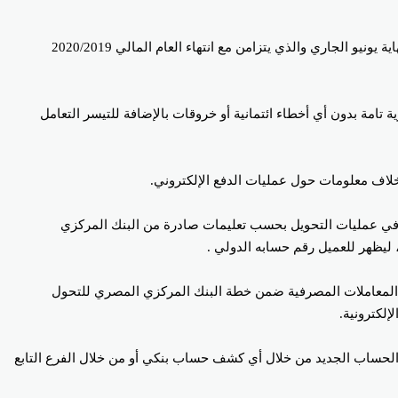
بدأت البنوك المصرية البالغ عددها 37 بنكا حكوميا وخاصا بمصر؛ في إخطار عملاءها لبدء تعميم رقم الحساب الدولي IBAN لكل عميل، اعتبارا من نهاية يونيو الجاري والذي يتزامن مع انتهاء العام المالي 2020/2019
ح بحرية تحويل الأموال خارج وداخل مصر بسرية تامة بدون أي أخطاء ائتمانية أو خروقات بالإضافة للتيسر التعامل
هام وضروري في عمليات التحويل بحسب تعليمات صادرة من البنك المركزي
يظهر للعميل رقم حسابه الدولي .
يل رقم الحساب الدولي IBAN، للتيسير علي عملاء البنك في جميع المعاملات المصرفية ضمن خطة البنك المركزي المصري للتحول
إلكترونية.
 معرفة رقم الحساب الجديد من خلال أي كشف حساب بنكي أو من خلال الفرع التابع