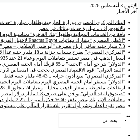
الإثنين, 3 أغسطس 2026
آخر الأخبار
البنك المركزي المصري ووزارة الخارجية يطلقان مبادرة “حدث ب
بالانفوجراف .. مبادرة حدث بياناتك فى مصر
باقة من الخدمات المجانية يطلقها “بنك القاهرة” بمناسبة اليوم 
“الأهلي المصري” يشارك بنهائيات Enactus Egypt لاختيار الفريق الذي يمثل مصر في الخارج
7.3 مليار جنيه صافي أرباح مصرف “أبو ظبي الإسلامي – مصر” فى ستة أشهر
“المركزي المصري” يطرح سندات خزانة بـ 18 مليار جنيه غداً الاثنين
أسعار الذهب في مصر تستقر بتعاملات اليوم وعياء 21 عند 5935 جنيه
“الدولار” يتراجع أمام “الجنيه” بـ 55 قرشًا أمام الجنيه المصري بالتعاملات المسائية
“النقد الدولي”: قوة الاقتصاد المصري نجحت فى امتصاص آثار 
“المركزي المصري” يبيع أذون خزانة بـ 48.43 مليار جنيه فقط
“الدولار” يستقر أمام الجنيه المصري اليوم بتعاملات اليوم الجمعة عند 51
ارتفاعات ملحوظة بأسعار الذهب محلياً .. وعيار 24 يتجاوز الـ 6828 جنيه
“صندوق النقد الدولي” يوافق على صرف 1.8 مليار دولار لمصر
معاملات الإنتربنك بمصر تقفز 60 % خلال أسبوع لـ 2.25 مليار دولار
مصر تقود إعداد ونشر أول تقرير للاستقرار المالي على مستوى إ
‫YouTube
فيسبوك
بحث
عن
القائمة