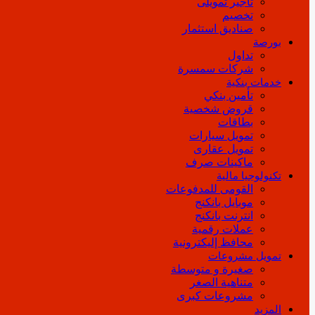
تأجير تمويلى
تخصيم
صناديق استثمار
بورصة
تداول
شركات سمسرة
خدمات بنكية
تأمين بنكي
قروض شخصية
بطاقات
تمويل سيارات
تمويل عقارى
ماكينات صرف
تكنولوجيا مالية
القومى للمدفوعات
موبايل بانكنج
انترنت بانكنج
عملات رقمية
محافظ إليكترونية
تمويل مشروعات
صغيرة و متوسطة
متناهية الصغر
مشروعات كبرى
المزيد