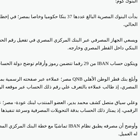
البنوك كوم:
الحالي.
البنكي داخل القطر المصري وخارجه.
ويتكون حساب IBAN من 29 رقما تتضمن رموز وأرقام توضح دولة الحساب البنكي و كود بالفرع البنك و طبيعة ذلك الحساب المملوك لكل عميل، بخلاف معلومات حول عمليات الدفع الإلكتروني.
وأبلغ بنك قطر الوطن الأهلي QNB مصر؛ عملا
المصري، إذ طالب عملاءه بالتعرف علي رقم ذلك الحساب عبر موقعه الرس
الرقمي، إذ يمتاز ذلك الحساب بدقة التحويلات المصرفية وسرعة تنفيذها ب
وأوضح أن مصرفه يطبق نظام IBAN تماشيًا 
له العميل.