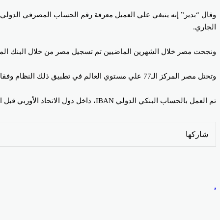
وقال “بدير” إنه ينبغي علي العميل معرفة رقم الحساب المصرفي الدولي ا
الجاري.
ونجحت مصر خلال الشهرين الماضيين تم تسجيل مصر من خلال البنك المركز
وتحتل مصر المركز الـ77 علي مستوي العالم في تطبيق ذلك النظام وفقا لإعتراف المنظمة الدولية للمعايير ISO، بحيث تلتزم بحسابات IBAN لتفعيل التحويلات المالية من و إلي حسابات العملاء.
تم العمل بالحساب البنكي الدولي IBAN، داخل دول الاتحاد الأوربي قبل الاعتراف به من منظمة الـISO، ثم طبقته عدد من البلدان العربية من بينها ” الأردن، الكويت، الإمارات”.
Odnoklassniki
‫Pocket
‫X
لينكدإن
فيسبوك
بينتيريست
شاركها
Odnoklassniki
‫Pocket
‫X
طباعة
لينكدإن
فيسبوك
مشاركة
بينتيريست
عبر
البريد
.