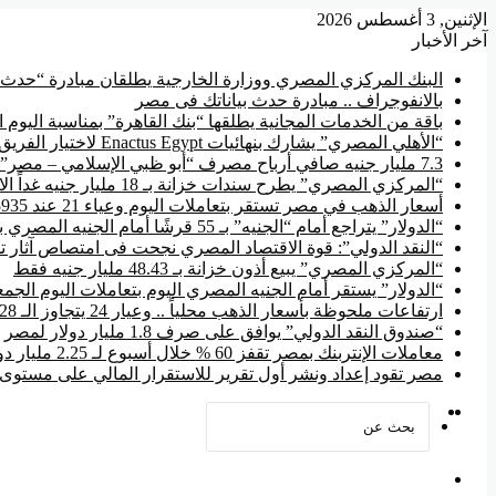
الإثنين, 3 أغسطس 2026
آخر الأخبار
البنك المركزي المصري ووزارة الخارجية يطلقان مبادرة “حدث ب
بالانفوجراف .. مبادرة حدث بياناتك فى مصر
باقة من الخدمات المجانية يطلقها “بنك القاهرة” بمناسبة اليوم 
“الأهلي المصري” يشارك بنهائيات Enactus Egypt لاختيار الفريق الذي يمثل مصر في الخارج
7.3 مليار جنيه صافي أرباح مصرف “أبو ظبي الإسلامي – مصر” فى ستة أشهر
“المركزي المصري” يطرح سندات خزانة بـ 18 مليار جنيه غداً الاثنين
أسعار الذهب في مصر تستقر بتعاملات اليوم وعياء 21 عند 5935 جنيه
“الدولار” يتراجع أمام “الجنيه” بـ 55 قرشًا أمام الجنيه المصري بالتعاملات المسائية
“النقد الدولي”: قوة الاقتصاد المصري نجحت فى امتصاص آثار 
“المركزي المصري” يبيع أذون خزانة بـ 48.43 مليار جنيه فقط
“الدولار” يستقر أمام الجنيه المصري اليوم بتعاملات اليوم الجمعة عند 51
ارتفاعات ملحوظة بأسعار الذهب محلياً .. وعيار 24 يتجاوز الـ 6828 جنيه
“صندوق النقد الدولي” يوافق على صرف 1.8 مليار دولار لمصر
معاملات الإنتربنك بمصر تقفز 60 % خلال أسبوع لـ 2.25 مليار دولار
مصر تقود إعداد ونشر أول تقرير للاستقرار المالي على مستوى إ
‫YouTube
فيسبوك
بحث
عن
القائمة