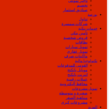
تأجير تمويلى
تخصيم
صناديق استثمار
بورصة
تداول
شركات سمسرة
خدمات بنكية
تأمين بنكي
قروض شخصية
بطاقات
تمويل سيارات
تمويل عقارى
ماكينات صرف
تكنولوجيا مالية
القومى للمدفوعات
موبايل بانكنج
انترنت بانكنج
عملات رقمية
محافظ إليكترونية
تمويل مشروعات
صغيرة و متوسطة
متناهية الصغر
مشروعات كبرى
المزيد