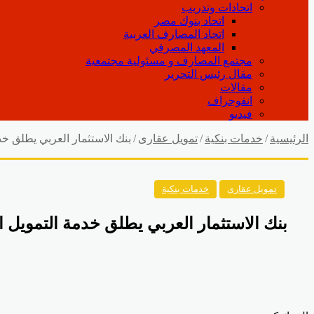
اتحادات وتدريب
اتحاد بنوك مصر
اتحاد المصارف العربية
المعهد المصرفي
مجتمع المصارف و مسئولية مجتمعية
مقال رئيس التحرير
مقالات
انفوجراف
فيديو
الرئيسية
/
خدمات بنكية
/
تمويل عقارى
/
بنك الاستثمار العربي يطلق خد
تمويل عقارى
خدمات بنكية
بنك الاستثمار العربي يطلق خدمة التمويل ا
Odnoklassniki
‫Pocket
‫X
لينكدإن
فيسبوك
بينتيريست