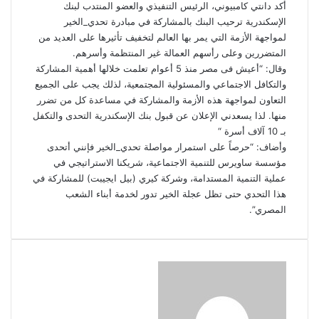
‏‎أكد دانتي كامبيوني، الرئيس التنفيذي والعضو المنتدب لبنك
الإسكندرية ترحيب البنك بالمشاركة في مبادرة تحدي_الخير
لمواجهة الأزمة التي يمر بها العالم لتخفيف تأثيرها على العديد من
المتضررين وعلى رأسهم العمالة غير المنتظمة وأسرهم.
وقال: “أعيش فى مصر منذ 5 أعوام تعلمت خلالها أهمية المشاركة
والتكافل الاجتماعي والمسئولية المجتمعية، لذلك يجب على الجميع
التعاون لمواجهة هذه الأزمة والمشاركة في مساعدة كل من تضرر
منها. لذا يسعدني الإعلان عن قبول بنك الإسكندرية التحدى والتكفل
بـ 10 آلاف أسرة “
‎وأضاف: “حرصاً على استمرار مواصلة تحدي_الخير فإنني أتحدى
مؤسسة ساويرس للتنمية الاجتماعية، شريكنا الاستراتيجي في
عملية التنمية المستدامة، وشركة كيري (بيل ايجيبت) للمشاركة في
هذا التحدي حتى تظل عجلة الخير تدور لخدمة أبناء الشعب
المصري”.