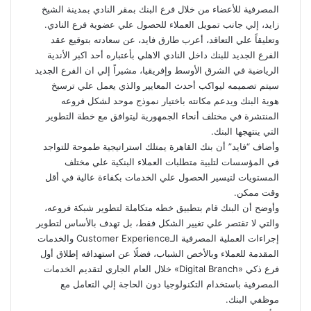
المصرفية للأعضاء من خلال فرع البنك بمقر النادي بمدينة الشيخ
زايد، إلي جانب تمويل العملاء للحصول علي عضوية فرع النادي.
وتعليقاً علي التعاقد، أعرب طارق فايد، عن سعادته بتوقيع عقد
الفرع الجديد للبنك داخل النادي الاهلي بأعتباره أحد اكبر الأندية
الرياضية في الشرق الأوسط وإفريقيا، مشيراً إلي ان الفرع الجديد
سيتم تصميمه ليواكب أحدث المعايير والذي يعمل علي ترسيخ
هوية البنك ويدعم مكانته باختيار نموذج موحد لشكل فروعه
المنتشرة في مختلف أنحاء الجمهورية ليتوافق مع خطة التطوير
التي ينتهجها البنك.
وأضاف “فايد” أن بنك القاهرة يمتلك استراتيجية طموحة للتواجد
في المؤسسات لتلبية متطلبات العملاء البنكية علي مختلف
المستويات لتيسير الحصول علي الخدمات بكفاءة عالية في أقل
وقت ممكن.
وأوضح أن البنك قام بتطبيق خطه متكاملة لتطوير شبكة فروعه،
والتي لا تقتصر علي تغيير الشكل فقط، بل تهدف بالأساس لتطوير
إجراءات العملية المصرفية الـCustomer Experience والخدمات
المقدمة للعملاء وبالأخص الشباب، فضلًا عن استهدافه إطلاق أول
فرع ذكي «Digital Branch» خلال العام الجاري لتقديم الخدمات
المصرفية باستخدام التكنولوجيا دون الحاجة إلي التعامل مع
موظفي البنك.