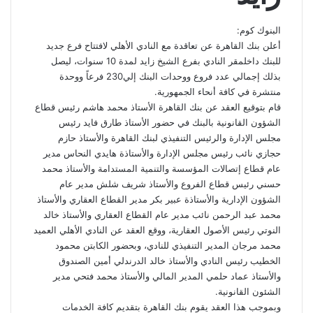
البنوك كوم:
أعلن بنك القاهرة عن تعاقدة مع النادي الأهلي لافتتاح فرع جديد
للبنك داخلمقر النادي بفرع الشيخ زايد لمدة 10 سنوات، ليصل
بذلك إجمالي عدد فروع ووحدات البنك إلي230 فرعاً ووحدة
منتشرة في كافة أنحاء الجمهورية.
قام بتوقيع العقد عن بنك القاهرة الأستاذ محمد هاشم رئيس قطاع
الشؤون القانونية بالبنك في حضور الأستاذ طارق فايد رئيس
مجلس الإدارة والرئيس التنفيذي لبنك القاهرة والأستاذ حازم
حجازي نائب رئيس مجلس الإدارة والأستاذة هايدي النحاس مدير
عام قطاع إتصالات المؤسسة والتنمية المستدامة والأستاذ محمد
حسني رئيس قطاع الفروع والأستاذ شريف شلش مدير عام
الشؤون الإدارية والأستاذة عبير بكر مدير القطاع العقاري والأستاذ
محمد عبد الرحمن نائب مدير عام القطاع العقاري والأستاذ خالد
النوتي رئيس الأصول العقارية، ووقع العقد عن النادي الأهلي العميد
محمد مرجان المدير التنفيذي للنادي، وبحضور الكابتن محمود
الخطيب رئيس النادي والأستاذ خالد الدرندلي أمين الصندوق
والأستاذ عماد حلمي المدير المالي والأستاذ محمد فتحي مدير
الشئون القانونية.
وبموجب هذا العقد يقوم بنك القاهرة بتقديم كافة الخدمات