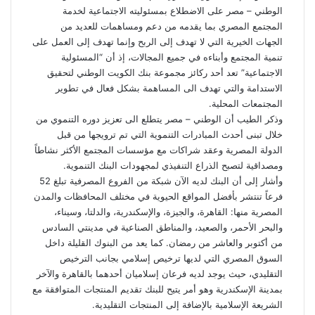
الوطني – مصر على الاضطلاع بمسئوليته الاجتماعية لخدمة
المجتمع المصري بما يقدمه من دعم ومساهمات للعديد من
الجهات الخيرية التي لا تهدف إلى الربح وإنما تهدف إلى العمل على
تنمية المجتمع وأبناءه في جميع المجالات، إذ أن “المسئولية
الاجتماعية” تعد أحد ركائز مجموعة بنك الكويت الوطني لتحقيق
الاستدامة والتي تهدف الى المساهمة بشكل فعال في تطوير
المجتمعات المحلية.
وذكر الطيب أن الوطني – مصر يتطلع الى تعزيز دوره التنموي من
خلال تبنى أحدث المبادرات التنموية التي تم ترويجها من قبل
الدولة المصرية وعقد شراكات مع مؤسسات المجتمع الأكثر نشاطاً
ومصداقية لتصبح الذراع التنفيذي لمجهودات البنك التنموية.
وأشار إلى أن البنك لديه الآن شبكة من الفروع المصرفية تبلغ 52
فرعاً تنتشر بأفضل المواقع الحيوية في مختلف المحافظات والمدن
المصرية منها: القاهرة، والجيزة، والإسكندرية، والدلتا، وسيناء،
والبحر الأحمر، والصعيد، والمناطق الصناعية في مدينتي السادس
من أكتوبر والعاشر من رمضان. كما يعد من البنوك القليلة داخل
السوق المصري التي لديها ترخيص إسلامي بجانب الترخيص
التقليدي، حيث يوجد لديه فرعان إسلاميان أحدهما بالقاهرة والآخر
بمدينة الإسكندرية وهو أمر يتيح للبنك تقديم المنتجات المتوافقة مع
الشريعة الإسلامية بالإضافة إلى المنتجات التقليدية.