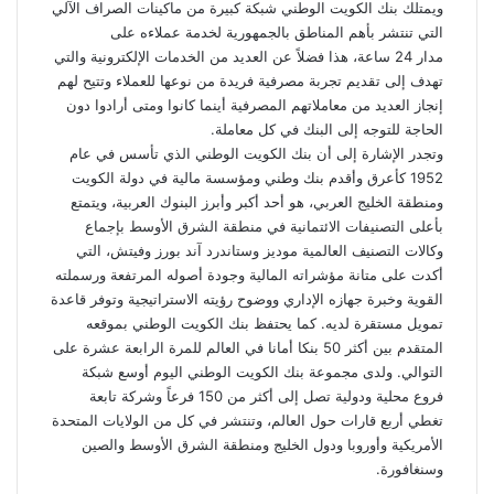
ويمتلك بنك الكويت الوطني شبكة كبيرة من ماكينات الصراف الآلي
التي تنتشر بأهم المناطق بالجمهورية لخدمة عملاءه على
مدار 24 ساعة، هذا فضلاً عن العديد من الخدمات الإلكترونية والتي
تهدف إلى تقديم تجربة مصرفية فريدة من نوعها للعملاء وتتيح لهم
إنجاز العديد من معاملاتهم المصرفية أينما كانوا ومتى أرادوا دون
الحاجة للتوجه إلى البنك في كل معاملة.
وتجدر الإشارة إلى أن بنك الكويت الوطني الذي تأسس في عام
1952 كأعرق وأقدم بنك وطني ومؤسسة مالية في دولة الكويت
ومنطقة الخليج العربي، هو أحد أكبر وأبرز البنوك العربية، ويتمتع
بأعلى التصنيفات الائتمانية في منطقة الشرق الأوسط بإجماع
وكالات التصنيف العالمية موديز وستاندرد آند بورز وفيتش، التي
أكدت على متانة مؤشراته المالية وجودة أصوله المرتفعة ورسملته
القوية وخبرة جهازه الإداري ووضوح رؤيته الاستراتيجية وتوفر قاعدة
تمويل مستقرة لديه. كما يحتفظ بنك الكويت الوطني بموقعه
المتقدم بين أكثر 50 بنكا أمانا في العالم للمرة الرابعة عشرة على
التوالي. ولدى مجموعة بنك الكويت الوطني اليوم أوسع شبكة
فروع محلية ودولية تصل إلى أكثر من 150 فرعاً وشركة تابعة
تغطي أربع قارات حول العالم، وتنتشر في كل من الولايات المتحدة
الأمريكية وأوروبا ودول الخليج ومنطقة الشرق الأوسط والصين
وسنغافورة.