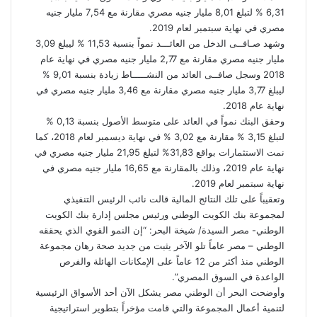
6,31 % لتبلغ 8,01 مليار جنيه مصري مقارنة مع 7,54 مليار جنيه
مصري في نهاية سبتمبر لعام 2019.
وشهد صـافــى الدخل من العائـــد نمواً بنسبة 11,53 % ليبلغ 3,09
مليار جنيه مصري مقارنة مع 2,77 مليار جنيه مصري في نهاية عام
2018 وسجل صافــى العائد من النشـــــاط زيادة بنسبة 9,01 %
ليبلغ 3,77 مليار جنيه مصري مقارنة مع 3,46 مليار جنيه مصري في
نهاية عام 2018.
وحقق البنك نمواً في العائد على متوسط الأصول بنسبة 0,13 %
لتبلغ 3,15 % مقارنة مع 3,02 % في نهاية ديسمبر لعام 2018، كما
نمت الاستثمارات بواقع 31,83% لتبلغ 21,95 مليار جنيه مصري في
نهاية عام 2019، وذلك بالمقارنة مع 16,65 مليار جنيه مصري في
نهاية سبتمبر لعام 2019.
وتعقيباً على تلك النتائج المالية قالت نائب الرئيس التنفيذي
لمجموعة بنك الكويت الوطني ورئيس مجلس إدارة بنك الكويت
الوطني- مصر السيدة/ شيخة البحر: “إن النمو القوي الذي يحققه
الوطني – مصر عاماً تلو الآخر يثبت من جديد صحة رهان مجموعة
الوطني منذ أكثر من 12 عاماً على الإمكانات الهائلة والفرص
الواعدة في السوق المصري”.
وأوضحت البحر أن الوطني مصر يشكل الآن أحد الأسواق الرئيسية
لتنمية أعمال المجموعة والتي قامت مؤخراً بتطوير استراتيجية