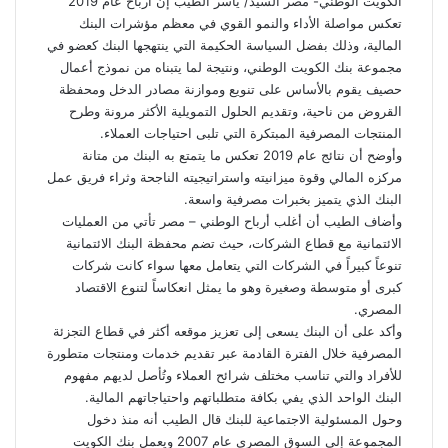
الكويت الوطني- مصر السيد/ ياسر الطيب إن أرباح عام 2019
تعكس مواصلة الأداء والنمو القوي في معظم مؤشرات البنك
المالية، وذلك بفضل السياسة الحكيمة التي ينتهجها البنك كعضو في
مجموعة بنك الكويت الوطني، ونتيجة لما يتبناه من نموذج أعمال
حصيف يقوم بالأساس على تنويع وموازنة مصادر الدخل ومحفظة
القروض من ناحية، وتقديم الحلول التمويلية الأكثر مرونة وطرح
المنتجات المصرفية المبتكرة التي تلبى احتياجات العملاء.
وأوضح أن نتائج عام 2019 تعكس ما يتمتع به البنك من متانة
مركزه المالي وقوة ميزانيته واستراتيجيته الناجحة وثراء فريق عمل
البنك الذي يتميز بخبرات مصرفية واسعة.
وأضاف الطيب أن أغلب أرباح الوطني – مصر تأتي من العمليات
الائتمانية مع قطاع الشركات، حيث تضم محفظة البنك الائتمانية
تنوعاً كبيراً في الشركات التي يتعامل معها سواء كانت شركات
كبرى أو متوسطة وصغيرة وهو ما يمثل انعكاساً لتنوع الاقتصاد
المصري.
وأكد على أن البنك يسعى إلى تعزيز موقعه أكثر في قطاع التجزئة
المصرفية خلال الفترة القادمة عبر تقديم خدمات ومنتجات متطورة
للأفراد والتي تناسب مختلف شرائح العملاء وتُأصل لديهم مفهوم
البنك الواحد الذي يفي بكافة متطلباتهم واحتياجاتهم المالية.
وحول المسئولية الاجتماعية للبنك قال الطيب أنه منذ دخول
المجموعة إلى السوق المصري عام 2007 ويعمل بنك الكويت