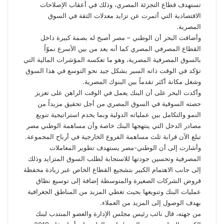
تستهدف قطاع التجزئة المصري، وذلك في أعقاب الإصلاحات
الاقتصادية التي أثمرت عن تزايد معدلات الثقة في السوق
المصرية.
وأضافت البحر أن الوطني – مصر أصبح له بصمة كبيرة داخل
القطاع المصرفي المصري كما أنه يعد من بين الأسرع نموّاً
بالسوق المصرفية المصرية، وهو ما تعكسه المؤشرات المالية التي
تؤكد في الوقت ذاته السير بشكل جيد نحو التوسع في هذا السوق
وشغل مكانة أكثر تقدماً بين البنوك المصرية.
وأكدت البحر على أن البنك يعمل في الوقت الراهن على تعزيز
حصته السوقية في السوق المصري من أجل تحقيق مزيداً من
النمو والتكامل بين عملياته الدولية وبما يخدم استراتيجية تنويع
مصادر الدخل التي ينتهجها البنك خاصة وأن مساهمة الوطني مصر
تبلغ الآن قرابة ثلث مساهمة الفروع الخارجية في أرباح المجموعة.
وأشارت إلى أن الوطني-مصر يستهدف تطوير المعاملات
المصرفية وتحسين جودتها للاستجابة لطلب السوق المتزايد وذلك
إلى جانب الاهتمام الكبير بتشجيع القطاع الخاص عبر زيادة محفظة
قروض الشركات الصغيرة والمتوسطة إضافة إلى توسيع نطاق
عمليات البنك وتنويعها بحيث تغطي المزيد من المناطق الجغرافية
بهدف الوصول إلى المزيد من العملاء.
من جهته، قال نائب رئيس مجلس الإدارة والعضو المنتدب لبنك