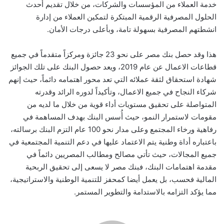
خدمة العملاء من المؤسسات والشركات، من خلال تقديم أحدث
الحلول المصرفية الرقمية المبتكرة لتمكين العملاء من إدارة
انشطتهم المصرفية بسهولة تامة، وبأعلى درجات الأمان.
هذا وقد حصل بنك مصر على نحو 23 جائزة ومركزاً متقدماً في جميع
قطاعات الاعمال عن عام 2019، ويعد حصول البنك على تلك الجوائز
شهادة استحقاق لثقة عملائه التي تعد محور اهتمامه دائماً، حيث إنهم
شركاء النجاح في جميع الاعمال، وتأكيداً لدوره الرائد وقدرته
المتواصلة على تحقيق مستويات أداء قوية من خلال ما لديه من
مقومات لاستمرار النمو، حيث أُسس البنك بهدف المساهمة في
رفاهية ورخاء المجتمع وعلى مدار نحو 100 عام التزم البنك برسالته،
باعتباره أداة وطنية يتم الاعتماد عليها في دعم التنمية المجتمعية في
جميع المجالات، حيث تأتي مصالح ومطالب المصريين دائماً في
مقدمة اهتمامات البنك، فبنك مصر لا يسعى إلى تحقيق الربحية
المالية فحسب، بل يعمل أيضا كمحفز للتنمية الوطنية والاستراتيجية،
مما يؤكد التزامه بالاستدامة والتطوير المستمر.