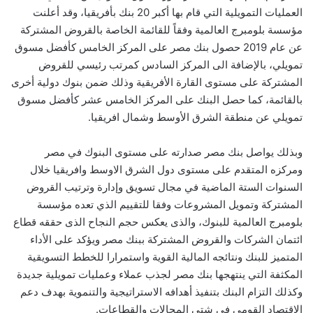
العمليات التمويلية التي قام بها أكبر 20 بنك بأفريقيا، وقد أعلنت
مؤسسة بلومبرج العالمية وفقاً للقائمة الخاصة بالقروض المشتركة
عن عام 2019 حصول بنك مصر على المركز الخامس كأفضل مسوق
تمويلي، بالإضافة الى المركز السادس كمرتب رئيسي للقروض
المشتركة على مستوى القارة الأفريقية وذلك ضمن بنوك دولية أخرى
بالقائمة، كما حصل البنك على المركز الخامس عشر كأفضل مسوق
تمويلي عن منطقة الشرق الأوسط وشمال افريقيا.
وبذلك يواصل بنك مصر صدارته على مستوى البنوك في مصر
ومركزه المتقدم على مستوى دول الشرق الاوسط وافريقيا خلال
السنوات الستة الماضية في مجال تسويق وإدارة وترتيب القروض
المشتركة وتمويل المشروعات وفقا للتقييم الذي تعده مؤسسة
بلومبرج العالمية للبنوك، والذى يعكس حجم النجاح الذى حققه قطاع
ائتمان الشركات والقروض المشتركة ببنك مصر ويؤكد على الأداء
المتميز للبنك ونتائجه المالية القوية واستمرارا للخطط التسويقية
المكثفة التي ينتهجها بنك مصر لجذب عملاء وعمليات تمويلية جديدة
وكذلك التزام البنك بتنفيذ أهدافه الاستراتيجية والتنموية بهدف دعم
الاقتصاد القومي في شتى المجالات والقطاعات.