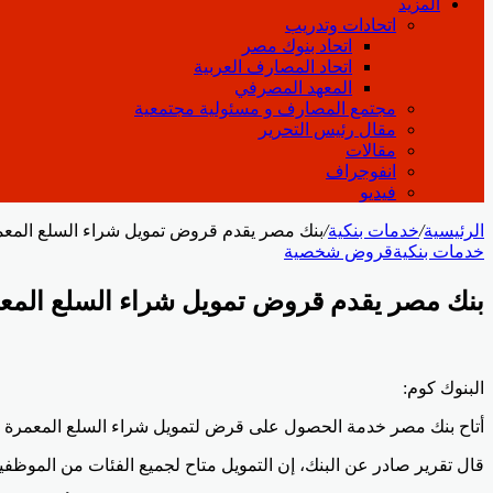
المزيد
اتحادات وتدريب
اتحاد بنوك مصر
اتحاد المصارف العربية
المعهد المصرفي
مجتمع المصارف و مسئولية مجتمعية
مقال رئيس التحرير
مقالات
انفوجراف
فيديو
الرئيسية
/
خدمات بنكية
/
بنك مصر يقدم قروض تمويل شراء السلع المعم
خدمات بنكية
قروض شخصية
بنك مصر يقدم قروض تمويل شراء السلع المع
Odnoklassniki
‫Pocket
‫X
لينكدإن
فيسبوك
بينتيريست
البنوك كوم:
أتاح بنك مصر خدمة الحصول على قرض لتمويل شراء السلع المعمرة من أثاث وأجهزة كهربائي
قال تقرير صادر عن البنك، إن التمويل متاح لجميع الفئات من الموظفين وأصحاب ال