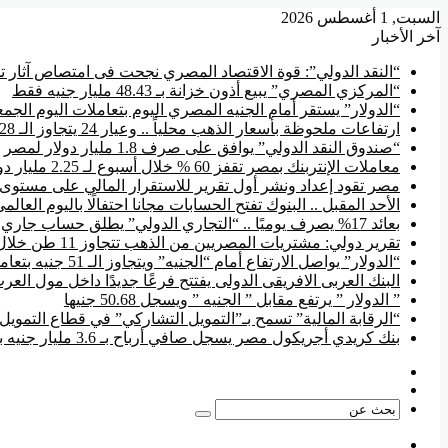
السبت, 1 أغسطس 2026
آخر الأخبار
“النقد الدولي”: قوة الاقتصاد المصري نجحت فى امتصاص آثار 
“المركزي المصري” يبيع أذون خزانة بـ 48.43 مليار جنيه فقط
“الدولار” يستقر أمام الجنيه المصري اليوم بتعاملات اليوم الجمعة عند 51
ارتفاعات ملحوظة بأسعار الذهب محلياً .. وعيار 24 يتجاوز الـ 6828 جنيه
“صندوق النقد الدولي” يوافق على صرف 1.8 مليار دولار لمصر
معاملات الإنتربنك بمصر تقفز 60 % خلال أسبوع لـ 2.25 مليار دولار
مصر تقود إعداد ونشر أول تقرير للاستقرار المالي على مستوى إ
الأحد المقبل .. البنوك تفتح الحسابات مجانا احتفالًا باليوم العال
بعائد 17% يصرف يوميًا .. “التجاري الدولي” يطلق حساب جاري جديد
تقرير دولي: مشتريات المصريين من الذهب تتجاوز 11 طن خلال الربع الثاني من 2026
“الدولار” يواصل الارتفاع أمام “الجنيه” ويتجاوز الـ 51 جنيه بتعاملات اليوم
البنك العربى الافريقى الدولى يفتتح فرعًا جديدًا داخل مول العرب بـ 6 أك
” الدولار ” يرتفع مقابل ” الجنيه ” ويسجل 50.68 جنيها
“الرقابة المالية” تسمح بـ”التمويل التشاركي” في قطاع التمويل
بنك كريدي أجريكول مصر يسجل صافي أرباح بـ 3.6 مليار جنيه بالنصف الأول
فيسبوك
‫YouTube
بحث
عن
القائمة