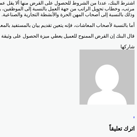
وذلك بالنسبة إلى أصحاب المهن الحرة والأنشطة التجارية والصناعية.
أما بالنسبة لأصحاب المعاشات، فإنه يتعين تقديم بيان بالمستفيد ب
قال البنك إن القرض الممنوح للعميل يعطي ميزة الحصول على وثيقة 
Odnoklassniki
‫Pocket
‫X
لينكدإن
فيسبوك
بينتيريست
شاركها
Odnoklassniki
‫Pocket
‫X
طباعة
لينكدإن
فيسبوك
مشاركة
بينتيريست
عبر
البريد
.
اترك تعليقاً