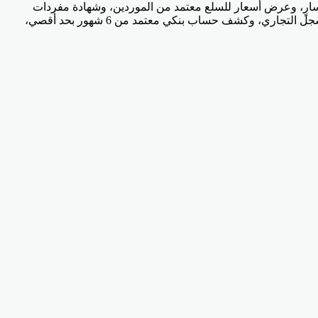
اقة رقم قومي سارية، وإيصال مرافق سارٍ، وعرض أسعار للسلع معتمد من الموردين، وشهادة مفردات
مرتب، وخطاب تحويل الراتب من جهة العمل بالنسبة إلى الموظفين، وصورة من البطاقة الضريبية، وترخيص مزاولة النشاط، وصورة من السجل التجاري، وكشف حساب بنكي معتمد من 6 شهور بحد أقصي،