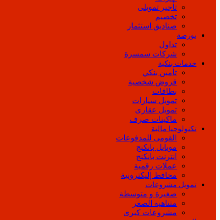
تأجير تمويلى
تخصيم
صناديق استثمار
بورصة
تداول
شركات سمسرة
خدمات بنكية
تأمين بنكي
قروض شخصية
بطاقات
تمويل سيارات
تمويل عقارى
ماكينات صرف
تكنولوجيا مالية
القومى للمدفوعات
موبايل بانكنج
انترنت بانكنج
عملات رقمية
محافظ إليكترونية
تمويل مشروعات
صغيرة و متوسطة
متناهية الصغر
مشروعات كبرى