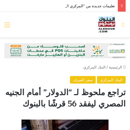
تعليمات جديدة من “المركزي المصري” بخصوص بيانات الشمول المالي للشركات
بحث عن
الق
الرئيسية
/
البنك المركزي
البنك المركزي
سعر الصرف
تراجع ملحوظ لـ “الدولار” أمام الجنيه
المصري ليفقد 56 قرشًا بالبنوك